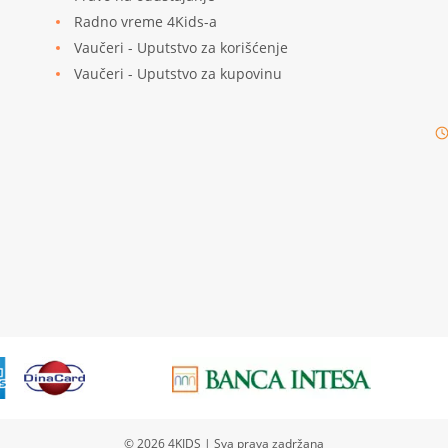
Radno vreme 4Kids-a
Vaučeri - Uputstvo za korišćenje
Vaučeri - Uputstvo za kupovinu
© 2026
4KIDS
| Sva prava zadržana