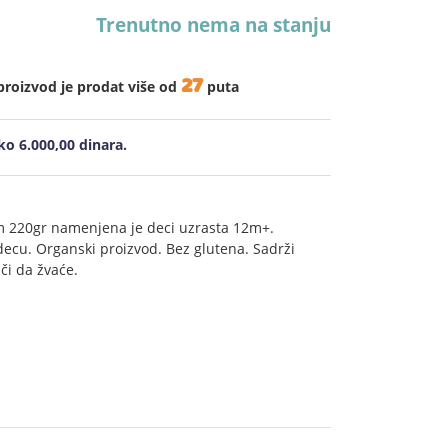
Trenutno nema na stanju
27
proizvod je prodat više od
puta
o 6.000,00 dinara.
 220gr namenjena je deci uzrasta 12m+.
decu. Organski proizvod. Bez glutena. Sadrži
či da žvaće.