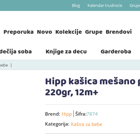
Blog
Kalendar trudnoće
Grup
a
Preporuka
Novo
Kolekcije
Grupe
Brendovi
 dečija soba
Knjige za decu
Garderoba
 bebe
Hipp kašica mešano 
220gr, 12m+
Brend:
Hipp
Šifra:
7874
Kategorija:
Kašice za bebe