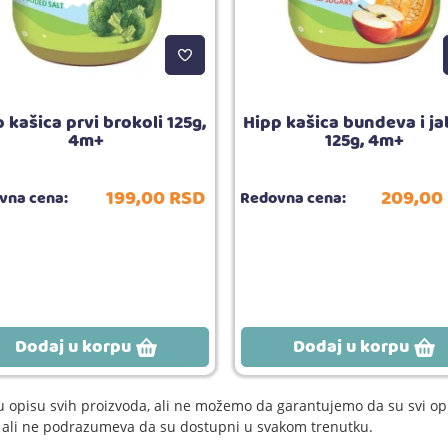
 kašica prvi brokoli 125g,
Hipp kašica bundeva i j
4m+
125g, 4m+
199,
00
RSD
209,
00
vna cena:
Redovna cena:
Dodaj u korpu
Dodaj u korpu
 opisu svih proizvoda, ali ne možemo da garantujemo da su svi opi
e, ali ne podrazumeva da su dostupni u svakom trenutku.