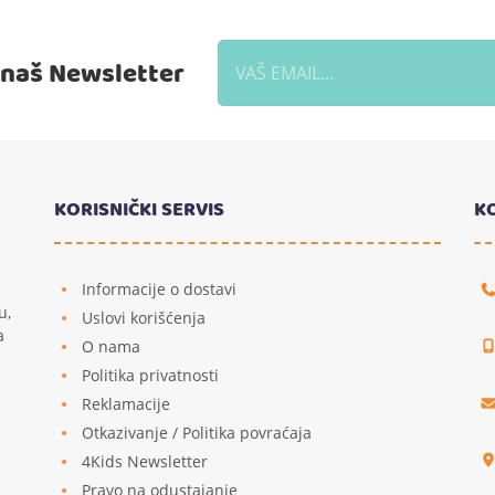
a naš Newsletter
KORISNIČKI SERVIS
K
Informacije o dostavi
u,
Uslovi korišćenja
a
O nama
Politika privatnosti
Reklamacije
u
Otkazivanje / Politika povraćaja
4Kids Newsletter
Pravo na odustajanje