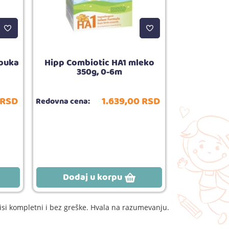
abuka
Hipp Combiotic HA1 mleko
Hipp sokić
350g, 0-6m
20
RSD
1.639,
00
RSD
Redovna cena:
Redovna cena
Dodaj u korpu
Dodaj
si kompletni i bez greške. Hvala na razumevanju.