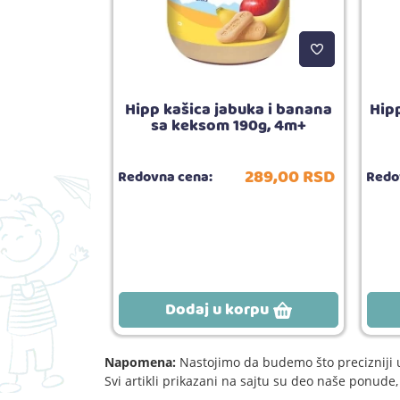
p Easy sip
Hipp kašica jabuka i banana
Hipp
+ blue
sa keksom 190g, 4m+
.190,
00
RSD
289,
00
RSD
Redovna cena:
Redo
5.00
ija:
1
rpu
Dodaj u korpu
Napomena:
Nastojimo da budemo što precizniji u
Svi artikli prikazani na sajtu su deo naše ponud