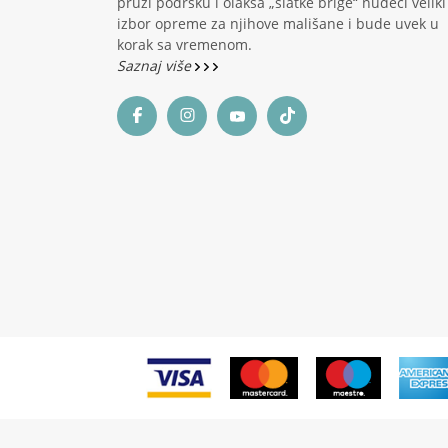
pruži podršku i olakša „slatke brige“ nudeći veliki
izbor opreme za njihove mališane i bude uvek u
korak sa vremenom.
Saznaj više