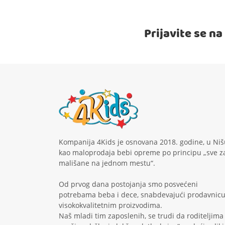
Prijavite se n
Kompanija 4Kids je osnovana 2018. godine, u Niš
kao maloprodaja bebi opreme po principu „sve z
mališane na jednom mestu“.
Od prvog dana postojanja smo posvećeni
potrebama beba i dece, snabdevajući prodavnic
visokokvalitetnim proizvodima.
Naš mladi tim zaposlenih, se trudi da roditeljima