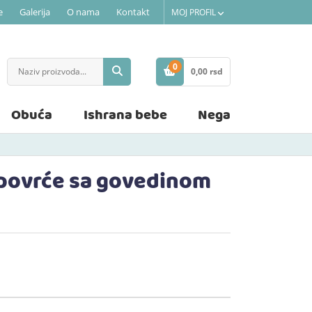
e
Galerija
O nama
Kontakt
MOJ PROFIL
0
0,
00
rsd
STAVKE
Obuća
Ishrana bebe
Nega
povrće sa govedinom