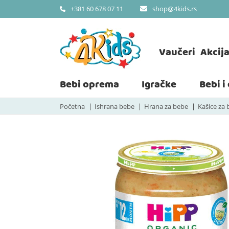
shop@4kids.rs
+381 60 678 07 11
Vaučeri
Akcij
Bebi oprema
Igračke
Bebi i
Početna
Ishrana bebe
Hrana za bebe
Kašice za