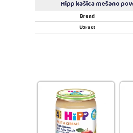
Hipp kašica mešano pov
Brend
Uzrast