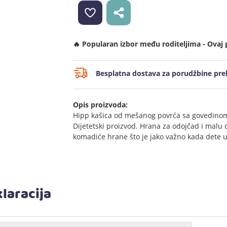
🔥 Popularan izbor među roditeljima - Ovaj 
Besplatna dostava za porudžbine prek
Opis proizvoda:
Hipp kašica od mešanog povrća sa govedinom
Dijetetski proizvod. Hrana za odojčad i malu 
komadiće hrane što je jako važno kada dete u
laracija