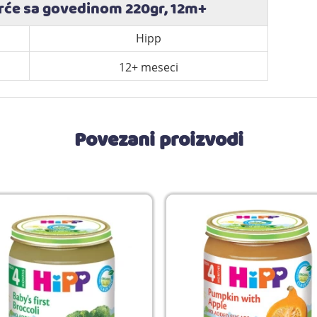
rće sa govedinom 220gr, 12m+
Hipp
12+ meseci
Povezani proizvodi