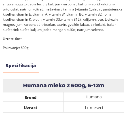
sirup,emulgator: soja lecitin, kalcijum-karbonat, kalijum-hlorid,kalcijum-
ortofosfat, natrijum-citrat, mešavina vitamina (vitamin C,niacin, pantotenska
kiselina, vitamin E, vitamin A, vitamin B1,vitamin B6, vitamin B2, folna
kiselina, vitamin K, biotin, vitamin D3,vitamin B12), kalijum-citrat, L-tirozin,
magnezijum-karbonat,L-triptofan, taurin, gvožđe-laktat, cinkoksid, bakar-
sulfat,cink-sulfat, kalijum-jodat, mangan-sulfat, natrijum selenat.
Uzrast: 6m+
Pakovanje: 600g
Specifikacija
Humana mleko 2 600g, 6-12m
Humana
Brend
Uzrast
1+ meseci