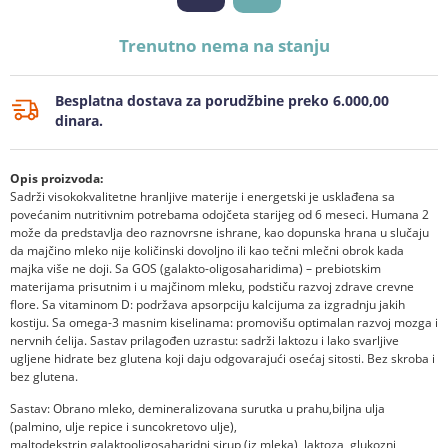
Trenutno nema na stanju
Besplatna dostava za porudžbine preko 6.000,00
dinara.
Opis proizvoda:
Sadrži visokokvalitetne hranljive materije i energetski je usklađena sa
povećanim nutritivnim potrebama odojčeta starijeg od 6 meseci. Humana 2
može da predstavlja deo raznovrsne ishrane, kao dopunska hrana u slučaju
da majčino mleko nije količinski dovoljno ili kao tečni mlečni obrok kada
majka više ne doji. Sa GOS (galakto-oligosaharidima) – prebiotskim
materijama prisutnim i u majčinom mleku, podstiču razvoj zdrave crevne
flore. Sa vitaminom D: podržava apsorpciju kalcijuma za izgradnju jakih
kostiju. Sa omega-3 masnim kiselinama: promovišu optimalan razvoj mozga i
nervnih ćelija. Sastav prilagođen uzrastu: sadrži laktozu i lako svarljive
ugljene hidrate bez glutena koji daju odgovarajući osećaj sitosti. Bez skroba i
bez glutena.
Sastav: Obrano mleko, demineralizovana surutka u prahu,biljna ulja
(palmino, ulje repice i suncokretovo ulje),
maltodekstrin,galaktooligosaharidni sirup (iz mleka), laktoza, glukozni