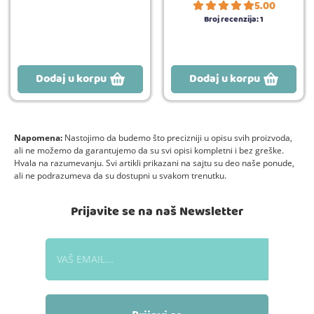
5.00
Broj recenzija:
1
Dodaj u korpu
Dodaj u korpu
Napomena:
Nastojimo da budemo što precizniji u opisu svih proizvoda,
ali ne možemo da garantujemo da su svi opisi kompletni i bez greške.
Hvala na razumevanju. Svi artikli prikazani na sajtu su deo naše ponude,
ali ne podrazumeva da su dostupni u svakom trenutku.
Prijavite se na naš Newsletter