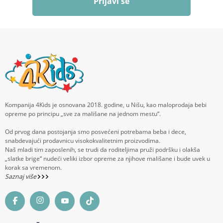
Prijavi se
Kompanija 4Kids je osnovana 2018. godine, u Nišu, kao maloprodaja bebi
opreme po principu „sve za mališane na jednom mestu“.
Od prvog dana postojanja smo posvećeni potrebama beba i dece,
snabdevajući prodavnicu visokokvalitetnim proizvodima.
Naš mladi tim zaposlenih, se trudi da roditeljima pruži podršku i olakša
„slatke brige“ nudeći veliki izbor opreme za njihove mališane i bude uvek u
korak sa vremenom.
Saznaj više