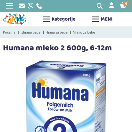
0
STAV
Kategorije
MENI
Početna
Ishrana bebe
Hrana za bebe
Mleko za bebe
Humana mleko 2 600g, 6-12m