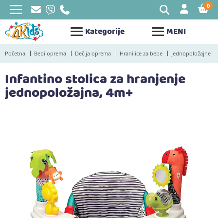
0
STAV
Kategorije
MENI
Početna
Bebi oprema
Dečija oprema
Hranilice za bebe
Jednopoložajne
Infantino stolica za hranjenje
jednopoložajna, 4m+