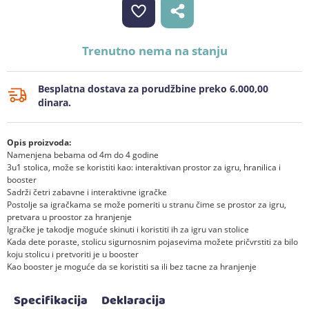
Trenutno nema na stanju
Besplatna dostava za porudžbine preko 6.000,00
dinara.
Opis proizvoda:
Namenjena bebama od 4m do 4 godine
3u1 stolica, može se koristiti kao: interaktivan prostor za igru, hranilica i
booster
Sadrži četri zabavne i interaktivne igračke
Postolje sa igračkama se može pomeriti u stranu čime se prostor za igru,
pretvara u proostor za hranjenje
Igračke je takodje moguće skinuti i koristiti ih za igru van stolice
Kada dete poraste, stolicu sigurnosnim pojasevima možete pričvrstiti za bilo
koju stolicu i pretvoriti je u booster
Kao booster je moguće da se koristiti sa ili bez tacne za hranjenje
Specifikacija
Deklaracija