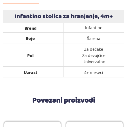
Infantino stolica za hranjenje, 4m+
Infantino
Brend
Boje
Šarena
Za dečake
Pol
Za devojčice
Univerzalno
Uzrast
4+ meseci
Povezani proizvodi