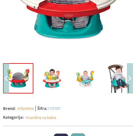
Brend:
Infantino
Šifra:
115107
Kategorija:
Hranilice za bebe