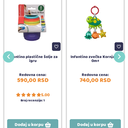
Infantino plastične šolje za
Infantino zvečka Kornjača,
igru
0m+
Redovna cena:
Redovna cena:
590,
00
RSD
740,
00
RSD
5.00
Broj recenzija:
1
Dodaj u korpu
Dodaj u korpu