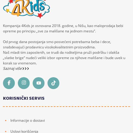
Kompanija 4Kids je osnovana 2018. godine, u Nišu, kao maloprodaja bebi
opreme po principu „sve za mališane na jednom mestu“.
Od prvog dana postojanja smo posvećeni potrebama beba i dece,
snabdevajući prodavnicu visokokvalitetnim proizvodima.
Naš mladi tim zaposlenih, se trudi da roditeljima pruži podršku i olakša
„slatke brige“ nudeći veliki izbor opreme za njihove mališane i bude uvek u
korak sa vremenom.
Saznaj više
KORISNIČKI SERVIS
Informacije o dostavi
Uslovi korišćenja