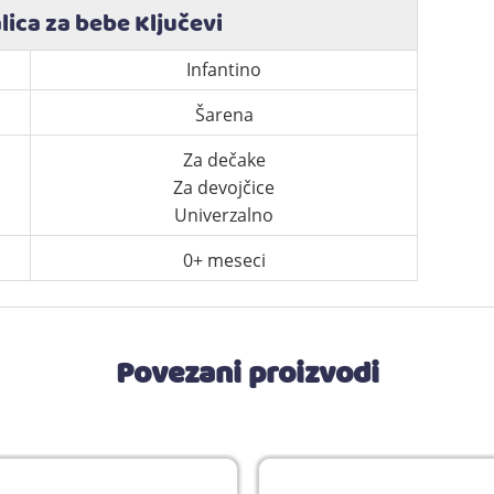
lica za bebe Ključevi
Infantino
Šarena
Za dečake
Za devojčice
Univerzalno
0+ meseci
Povezani proizvodi