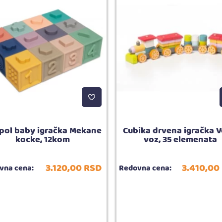
pol baby igračka Mekane
Cubika drvena igračka Ve
kocke, 12kom
voz, 35 elemenata
3.120,
00
RSD
3.410,
00
vna cena:
Redovna cena: