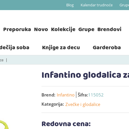
Blog
Kalendar trudnoće
Grup
a
Preporuka
Novo
Kolekcije
Grupe
Brendovi
 dečija soba
Knjige za decu
Garderoba
ice
Infantino glodalica z
Brend:
Infantino
Šifra:
115052
Kategorija:
Zvečke i glodalice
Redovna cena: