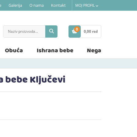
e
Galerija
O nama
Kontakt
MOJ PROFIL
0
0,
00
rsd
STAVKE
Obuća
Ishrana bebe
Nega
a bebe Ključevi