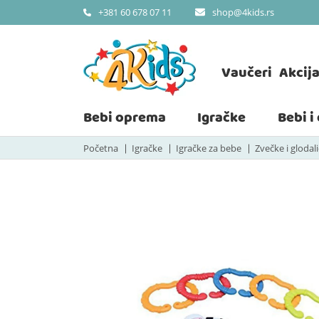
shop@4kids.rs
+381 60 678 07 11
Vaučeri
Akcij
Bebi oprema
Igračke
Bebi i
Početna
Igračke
Igračke za bebe
Zvečke i glodal