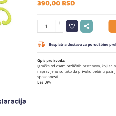
390,
00
RSD
+
-
Besplatna dostava za porudžbine prek
Opis proizvoda:
Igračka od osam različitih prstenova, koji se n
napravljenu su tako da privuku bebinu pažnju
sposobnosti.
Bez BPA
laracija