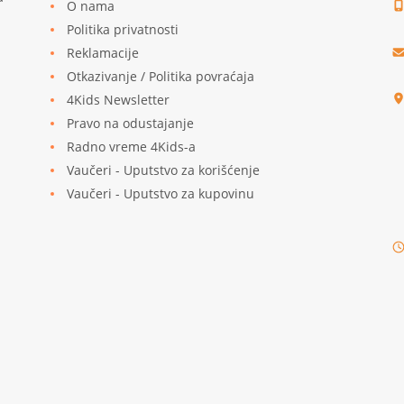
O nama
Politika privatnosti
Reklamacije
u
Otkazivanje / Politika povraćaja
4Kids Newsletter
Pravo na odustajanje
Radno vreme 4Kids-a
Vaučeri - Uputstvo za korišćenje
Vaučeri - Uputstvo za kupovinu