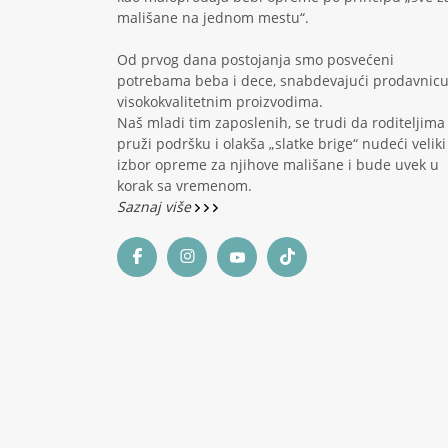
mališane na jednom mestu“.
Od prvog dana postojanja smo posvećeni
potrebama beba i dece, snabdevajući prodavnic
visokokvalitetnim proizvodima.
Naš mladi tim zaposlenih, se trudi da roditeljima
pruži podršku i olakša „slatke brige“ nudeći veliki
izbor opreme za njihove mališane i bude uvek u
korak sa vremenom.
Saznaj više