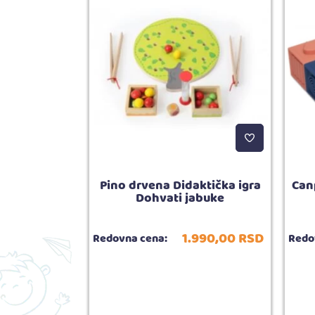
a vrteška za
Pino drvena Didaktička igra
Can
, Beige
Dohvati jabuke
099,
00
RSD
1.990,
00
RSD
Redovna cena:
Redo
5.690,
00
RSD
5.00
ija:
6