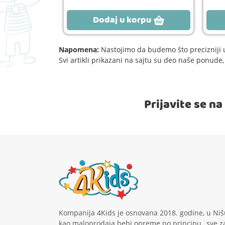
rpu
Dodaj u korpu
Napomena:
Nastojimo da budemo što precizniji u
Svi artikli prikazani na sajtu su deo naše ponud
Prijavite se n
Kompanija 4Kids je osnovana 2018. godine, u Niš
kao maloprodaja bebi opreme po principu „sve z