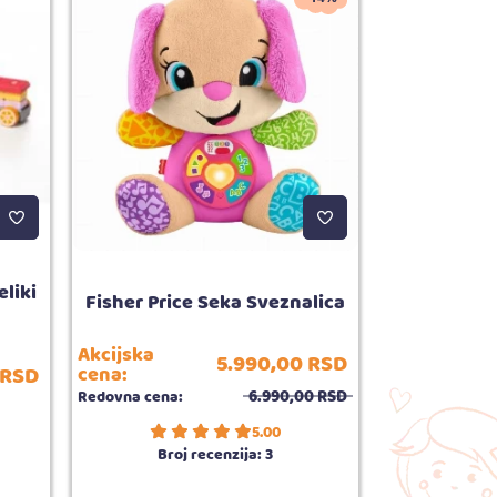
liki
Fisher Price Seka Sveznalica
Infantino i
Akcijska
5.990,
00
RSD
RSD
cena:
Redovna cena
6.990,
00
RSD
Redovna cena:
5.00
Broj recenzija:
3
Broj