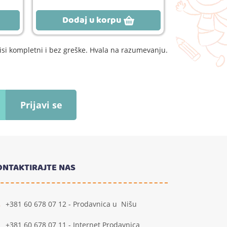
Dodaj u korpu
Dodaj
si kompletni i bez greške. Hvala na razumevanju.
Prijavi se
ONTAKTIRAJTE NAS
+381 60 678 07 12 - Prodavnica u Nišu
+381 60 678 07 11 - Internet Prodavnica