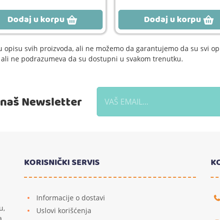
Dodaj u korpu
Dodaj u korpu
 opisu svih proizvoda, ali ne možemo da garantujemo da su svi opi
e, ali ne podrazumeva da su dostupni u svakom trenutku.
a naš Newsletter
KORISNIČKI SERVIS
K
Informacije o dostavi
u,
Uslovi korišćenja
a