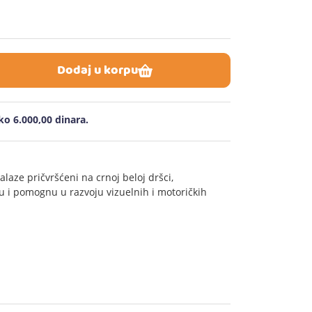
Dodaj u korpu
o 6.000,00 dinara.
alaze pričvršćeni na crnoj beloj dršci,
 i pomognu u razvoju vizuelnih i motoričkih