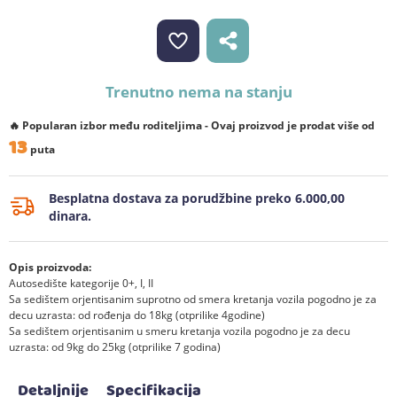
Trenutno nema na stanju
🔥 Popularan izbor među roditeljima - Ovaj proizvod je prodat više od
13
puta
Besplatna dostava za porudžbine preko 6.000,00
dinara.
Opis proizvoda:
Autosedište kategorije 0+, I, II
Sa sedištem orjentisanim suprotno od smera kretanja vozila pogodno je za
decu uzrasta: od rođenja do 18kg (otprilike 4godine)
Sa sedištem orjentisanim u smeru kretanja vozila pogodno je za decu
uzrasta: od 9kg do 25kg (otprilike 7 godina)
Detaljnije
Specifikacija