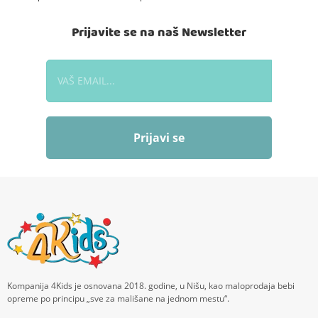
Prijavite se na naš Newsletter
Prijavi se
Kompanija 4Kids je osnovana 2018. godine, u Nišu, kao maloprodaja bebi
opreme po principu „sve za mališane na jednom mestu“.