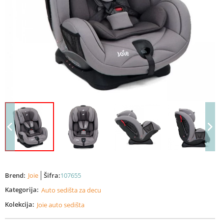
Brend:
Joie
Šifra:
107655
Kategorija:
Auto sedišta za decu
Kolekcija:
Joie auto sedišta