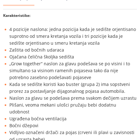
Karakteristike:
4 pozicije naslona: jedna pozicija kada je sedište orjentisano
suprotno od smera kretanja vozila i tri pozicije kada je
sedište orjentisano u smeru kretanja vozila
Zaštita od bočnih udaraca
Ojačana čelična školjka sedišta
„Grow together“ naslon za glavu podešava se po visini i to
simultano sa visinom ramenih pojaseva tako da nije
potrebno zasebno podešavati pojaseve
Kada se sedište koristi kao buster (grupa 2) ima sopstveni
prorez za postavljanje dijagonalnog pojasa automobila.
Naslon za glavu se podešava prema svakom dečijem uzrastu
Plišani, veoma mekani ulošci pružaju bebi dodatnu
udobnost
Ugrađena bočna ventilacija
Bočni džepovi
Vidljivo označeni držači za pojas (crveni ili plavi u zavisnosti
od uzrasta bebe)