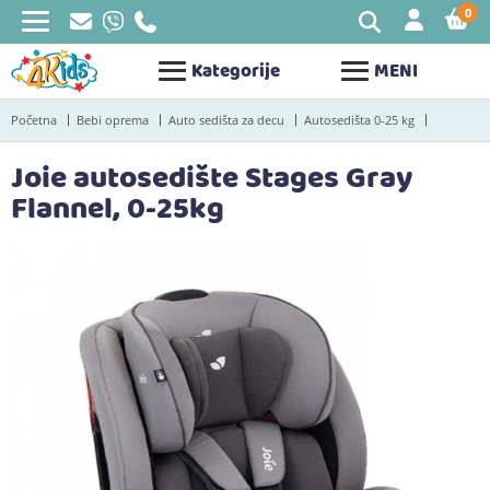
0
STAV
Kategorije
MENI
Početna
Bebi oprema
Auto sedišta za decu
Autosedišta 0-25 kg
Joie autosedište Stages Gray
Flannel, 0-25kg