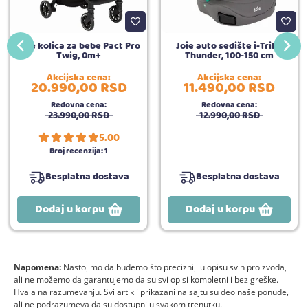
Joie kolica za bebe Pact Pro
Joie auto sedište i-Trillo
Twig, 0m+
Thunder, 100-150 cm
Akcijska cena:
Akcijska cena:
20.990,
00
RSD
11.490,
00
RSD
Redovna cena:
Redovna cena:
23.990,
00
RSD
12.990,
00
RSD
5.00
Broj recenzija:
1
Besplatna dostava
Besplatna dostava
Dodaj u korpu
Dodaj u korpu
Napomena:
Nastojimo da budemo što precizniji u opisu svih proizvoda,
ali ne možemo da garantujemo da su svi opisi kompletni i bez greške.
Hvala na razumevanju. Svi artikli prikazani na sajtu su deo naše ponude,
ali ne podrazumeva da su dostupni u svakom trenutku.