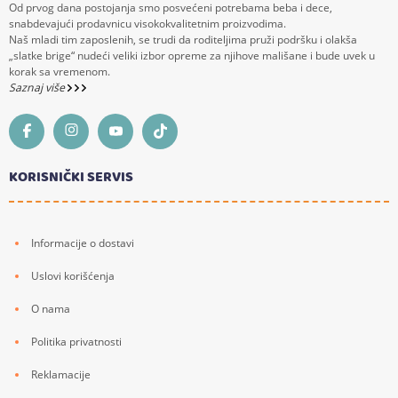
Od prvog dana postojanja smo posvećeni potrebama beba i dece,
snabdevajući prodavnicu visokokvalitetnim proizvodima.
Naš mladi tim zaposlenih, se trudi da roditeljima pruži podršku i olakša
„slatke brige“ nudeći veliki izbor opreme za njihove mališane i bude uvek u
korak sa vremenom.
Saznaj više
KORISNIČKI SERVIS
Informacije o dostavi
Uslovi korišćenja
O nama
Politika privatnosti
Reklamacije