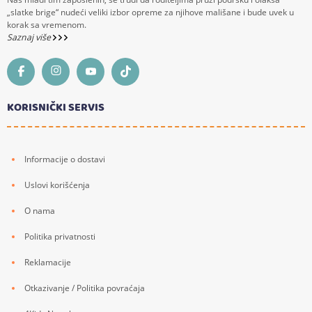
„slatke brige“ nudeći veliki izbor opreme za njihove mališane i bude uvek u
korak sa vremenom.
Saznaj više
KORISNIČKI SERVIS
Informacije o dostavi
Uslovi korišćenja
O nama
Politika privatnosti
Reklamacije
Otkazivanje / Politika povraćaja