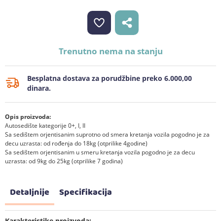
Trenutno nema na stanju
Besplatna dostava za porudžbine preko 6.000,00
dinara.
Opis proizvoda:
Autosedište kategorije 0+, I, II
Sa sedištem orjentisanim suprotno od smera kretanja vozila pogodno je za
decu uzrasta: od rođenja do 18kg (otprilike 4godine)
Sa sedištem orjentisanim u smeru kretanja vozila pogodno je za decu
uzrasta: od 9kg do 25kg (otprilike 7 godina)
Detaljnije
Specifikacija
Karakteristike proizvoda: