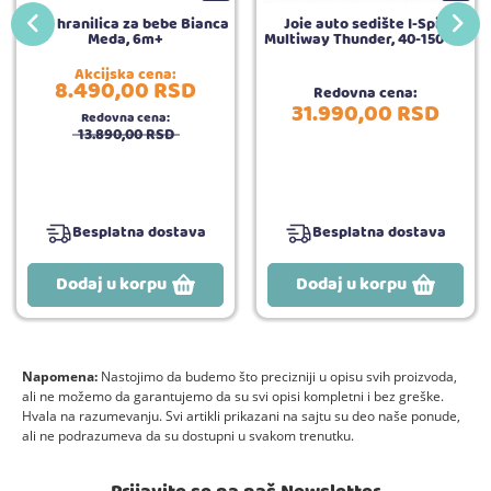
BBO hranilica za bebe Bianca
Joie auto sedište I-Spin
Meda, 6m+
Multiway Thunder, 40-150 cm
Akcijska cena:
8.490,
00
RSD
Redovna cena:
31.990,
00
RSD
Redovna cena:
13.890,
00
RSD
Besplatna dostava
Besplatna dostava
Dodaj u korpu
Dodaj u korpu
Napomena:
Nastojimo da budemo što precizniji u opisu svih proizvoda,
ali ne možemo da garantujemo da su svi opisi kompletni i bez greške.
Hvala na razumevanju. Svi artikli prikazani na sajtu su deo naše ponude,
ali ne podrazumeva da su dostupni u svakom trenutku.