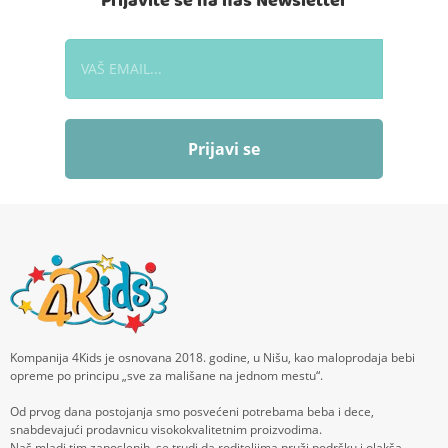
Prijavite se na naš Newsletter
Prijavi se
Kompanija 4Kids je osnovana 2018. godine, u Nišu, kao maloprodaja bebi
opreme po principu „sve za mališane na jednom mestu“.
Od prvog dana postojanja smo posvećeni potrebama beba i dece,
snabdevajući prodavnicu visokokvalitetnim proizvodima.
Naš mladi tim zaposlenih, se trudi da roditeljima pruži podršku i olakša