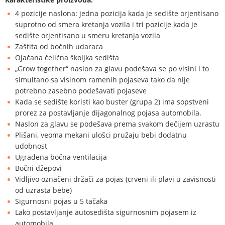
4 pozicije naslona: jedna pozicija kada je sedište orjentisano
suprotno od smera kretanja vozila i tri pozicije kada je
sedište orjentisano u smeru kretanja vozila
Zaštita od bočnih udaraca
Ojačana čelična školjka sedišta
„Grow together“ naslon za glavu podešava se po visini i to
simultano sa visinom ramenih pojaseva tako da nije
potrebno zasebno podešavati pojaseve
Kada se sedište koristi kao buster (grupa 2) ima sopstveni
prorez za postavljanje dijagonalnog pojasa automobila.
Naslon za glavu se podešava prema svakom dečijem uzrastu
Plišani, veoma mekani ulošci pružaju bebi dodatnu
udobnost
Ugrađena bočna ventilacija
Bočni džepovi
Vidljivo označeni držači za pojas (crveni ili plavi u zavisnosti
od uzrasta bebe)
Sigurnosni pojas u 5 tačaka
Lako postavljanje autosedišta sigurnosnim pojasem iz
automobila