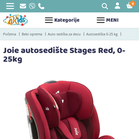
0
STAV
Kategorije
MENI
Početna
Bebi oprema
Auto sedišta za decu
Autosedišta 0-25 kg
Joie autosedište Stages Red, 0-
25kg