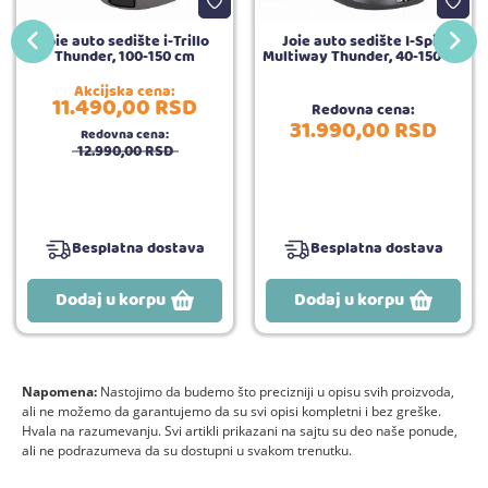
Joie auto sedište i-Trillo
Joie auto sedište I-Spin
Thunder, 100-150 cm
Multiway Thunder, 40-150 cm
Akcijska cena:
11.490,
00
RSD
Redovna cena:
31.990,
00
RSD
Redovna cena:
12.990,
00
RSD
Besplatna dostava
Besplatna dostava
Dodaj u korpu
Dodaj u korpu
Napomena:
Nastojimo da budemo što precizniji u opisu svih proizvoda,
ali ne možemo da garantujemo da su svi opisi kompletni i bez greške.
Hvala na razumevanju. Svi artikli prikazani na sajtu su deo naše ponude,
ali ne podrazumeva da su dostupni u svakom trenutku.