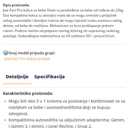
Opis proizvoda:
Joie Pact Pro kolica za bebe Shale su predviđena za bebe od rođena do 22kg.
Ova kompaktna kolica su dovoljno mala da se mogu smestiti u prtljažnik
vašeg automobila i dovoljno moćna da mogu ispratiti svaku avanturu vašeg
deteta, od bebe do mališana. Mehanizam za brzo preklapanje jednom
rukom. Podesiv naslon od potpuno ravnog ležećeg do uspravnog sedećeg
položaja. Vodoodbojna nadstrešnica sa UV zaštitom 50+ i prozorčićem.
Ovaj model pripada grupi:
Joie Pact Pro kolica za bebe
Detaljnije
Specifikacija
Karakteristike proizvoda:
Mogu biti deo 3 u 1 sistema za putovanja i kombinovati se sa
nosiljkom za bebe i autosedisedištima (koji se kupuju
odvojeno).
Kompatibilna autosedišta sa uključenim adapterima: Gemm,
i-Gemm 3, i-Jemini, i-Level Recline, i-Snug 2.