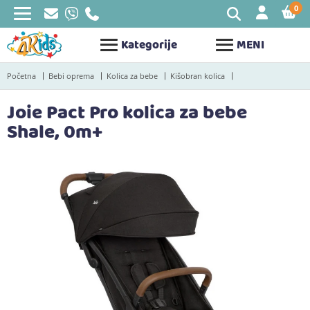
0
STAV
Kategorije
MENI
Početna
Bebi oprema
Kolica za bebe
Kišobran kolica
Joie Pact Pro kolica za bebe
Shale, 0m+