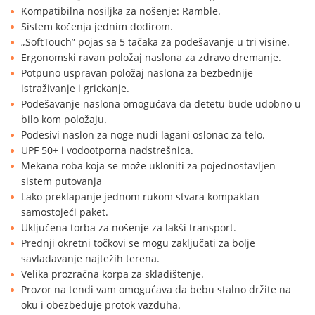
Kompatibilna nosiljka za nošenje: Ramble.
Sistem kočenja jednim dodirom.
„SoftTouch” pojas sa 5 tačaka za podešavanje u tri visine.
Ergonomski ravan položaj naslona za zdravo dremanje.
Potpuno uspravan položaj naslona za bezbednije
istraživanje i grickanje.
Podešavanje naslona omogućava da detetu bude udobno u
bilo kom položaju.
Podesivi naslon za noge nudi lagani oslonac za telo.
UPF 50+ i vodootporna nadstrešnica.
Mekana roba koja se može ukloniti za pojednostavljen
sistem putovanja
Lako preklapanje jednom rukom stvara kompaktan
samostojeći paket.
Uključena torba za nošenje za lakši transport.
Prednji okretni točkovi se mogu zaključati za bolje
savladavanje najtežih terena.
Velika prozračna korpa za skladištenje.
Prozor na tendi vam omogućava da bebu stalno držite na
oku i obezbeđuje protok vazduha.