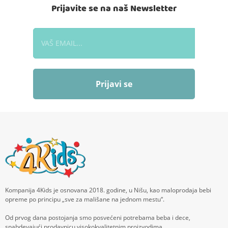
Prijavite se na naš Newsletter
Prijavi se
Kompanija 4Kids je osnovana 2018. godine, u Nišu, kao maloprodaja bebi
opreme po principu „sve za mališane na jednom mestu“.
Od prvog dana postojanja smo posvećeni potrebama beba i dece,
snabdevajući prodavnicu visokokvalitetnim proizvodima.