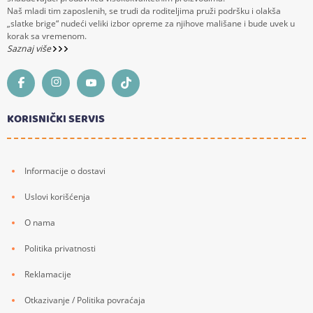
Naš mladi tim zaposlenih, se trudi da roditeljima pruži podršku i olakša
„slatke brige“ nudeći veliki izbor opreme za njihove mališane i bude uvek u
korak sa vremenom.
Saznaj više
KORISNIČKI SERVIS
Informacije o dostavi
Uslovi korišćenja
O nama
Politika privatnosti
Reklamacije
Otkazivanje / Politika povraćaja