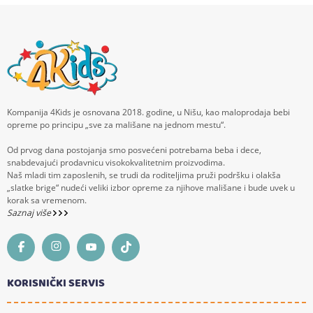
Kompanija 4Kids je osnovana 2018. godine, u Nišu, kao maloprodaja bebi
opreme po principu „sve za mališane na jednom mestu“.
Od prvog dana postojanja smo posvećeni potrebama beba i dece,
snabdevajući prodavnicu visokokvalitetnim proizvodima.
Naš mladi tim zaposlenih, se trudi da roditeljima pruži podršku i olakša
„slatke brige“ nudeći veliki izbor opreme za njihove mališane i bude uvek u
korak sa vremenom.
Saznaj više
KORISNIČKI SERVIS