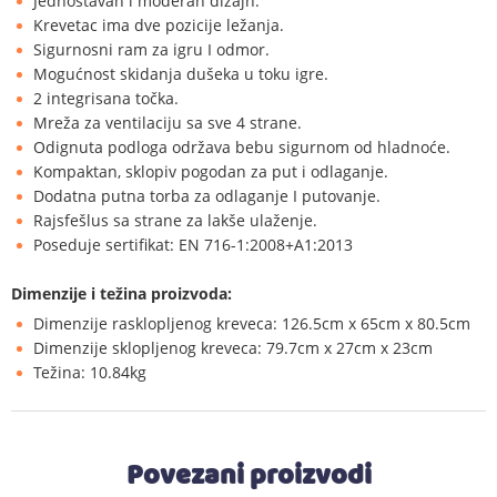
Jednostavan i moderan dizajn.
Krevetac ima dve pozicije ležanja.
Sigurnosni ram za igru I odmor.
Mogućnost skidanja dušeka u toku igre.
2 integrisana točka.
Mreža za ventilaciju sa sve 4 strane.
Odignuta podloga održava bebu sigurnom od hladnoće.
Kompaktan, sklopiv pogodan za put i odlaganje.
Dodatna putna torba za odlaganje I putovanje.
Rajsfešlus sa strane za lakše ulaženje.
Poseduje sertifikat: EN 716-1:2008+A1:2013
Dimenzije i težina proizvoda:
Dimenzije rasklopljenog kreveca: 126.5cm x 65cm x 80.5cm
Dimenzije sklopljenog kreveca: 79.7cm x 27cm x 23cm
Težina: 10.84kg
Povezani proizvodi