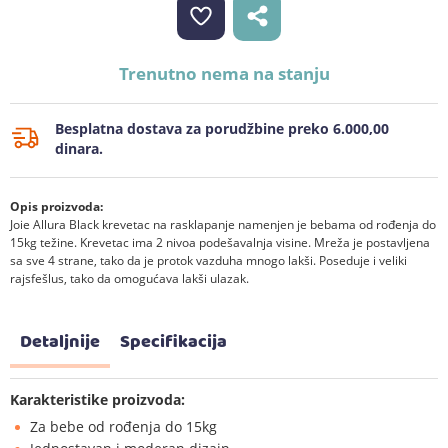
Trenutno nema na stanju
Besplatna dostava za porudžbine preko 6.000,00
dinara.
Opis proizvoda:
Joie Allura Black krevetac na rasklapanje namenjen je bebama od rođenja do
15kg težine. Krevetac ima 2 nivoa podešavalnja visine. Mreža je postavljena
sa sve 4 strane, tako da je protok vazduha mnogo lakši. Poseduje i veliki
rajsfešlus, tako da omogućava lakši ulazak.
Detaljnije
Specifikacija
Karakteristike proizvoda:
Za bebe od rođenja do 15kg