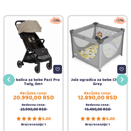
-13%
-17%
Joie kolica za bebe Pact Pro
Joie ogradica za bebe Cheer,
Twig, 0m+
Grey
Akcijska cena:
Akcijska cena:
20.990,
00
RSD
12.890,
00
RSD
Redovna cena:
Redovna cena:
23.990,
00
RSD
15.490,
00
RSD
5.00
5.00
Broj recenzija:
1
Broj recenzija:
1