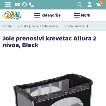
0
STAV
Kategorije
MENI
Početna
Bebi i dečija soba
Soba za bebe
Prenosivi krevetac
Joie prenosivi krevetac Allura 2
nivoa, Black