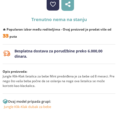
Trenutno nema na stanju
🔥 Popularan izbor među roditeljima - Ovaj proizvod je prodat više od
33
puta
Besplatna dostava za porudžbine preko 6.000,00
dinara.
Opis proizvoda:
Jungle Klik-Klak šetalica za bebe Mint predviđena je za bebe od 8 meseci. Pre
nego što vaša beba počne da se oslanja na noge ova šetalica se može
koristiti kao klackalica.
Ovaj model pripada grupi:
Jungle Klik-Klak dubak za bebe