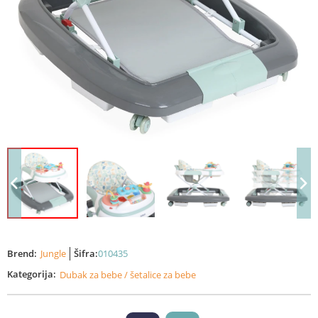
Brend:
Jungle
Šifra:
010435
Kategorija:
Dubak za bebe / šetalice za bebe