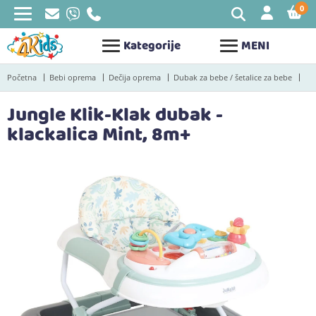
0
STAV
Kategorije
MENI
Početna
Bebi oprema
Dečija oprema
Dubak za bebe / šetalice za bebe
Jungle Klik-Klak dubak -
klackalica Mint, 8m+