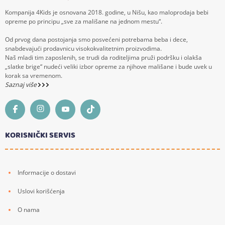
Kompanija 4Kids je osnovana 2018. godine, u Nišu, kao maloprodaja bebi
opreme po principu „sve za mališane na jednom mestu“.
Od prvog dana postojanja smo posvećeni potrebama beba i dece,
snabdevajući prodavnicu visokokvalitetnim proizvodima.
Naš mladi tim zaposlenih, se trudi da roditeljima pruži podršku i olakša
„slatke brige“ nudeći veliki izbor opreme za njihove mališane i bude uvek u
korak sa vremenom.
Saznaj više
KORISNIČKI SERVIS
Informacije o dostavi
Uslovi korišćenja
O nama