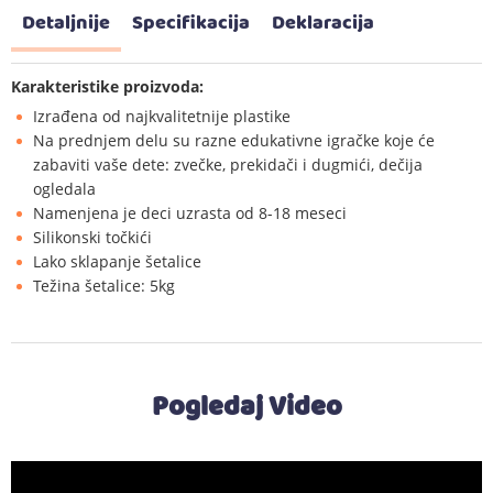
Detaljnije
Specifikacija
Deklaracija
Karakteristike proizvoda:
Izrađena od najkvalitetnije plastike
Na prednjem delu su razne edukativne igračke koje će
zabaviti vaše dete: zvečke, prekidači i dugmići, dečija
ogledala
Namenjena je deci uzrasta od 8-18 meseci
Silikonski točkići
Lako sklapanje šetalice
Težina šetalice: 5kg
Pogledaj Video