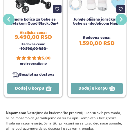
Jungle kolica za bebe sa
Jungle plišana igračka za
navlakom Quad Black, 0m+
bebe sa glodalicom Hippo
Akcijska cena:
9.490,
00
RSD
Redovna cena:
1.590,
00
RSD
Redovna cena:
10.790,
00
RSD
5.00
Broj recenzija:
10
Besplatna dostava
Dodaj u korpu
Dodaj u korpu
Napomena:
Nastojimo da budemo što precizniji u opisu svih proizvoda,
ali ne možemo da garantujemo da su svi opisi kompletni i bez greške.
Hvala na razumevanju. Svi artikli prikazani na sajtu su deo naše ponude,
ali ne podrazumeva da su dostupni u svakom trenutku.