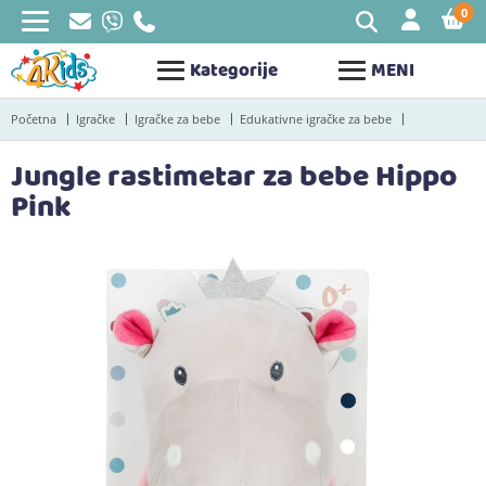
0
STAV
Kategorije
MENI
Početna
Igračke
Igračke za bebe
Edukativne igračke za bebe
Jungle rastimetar za bebe Hippo
Pink