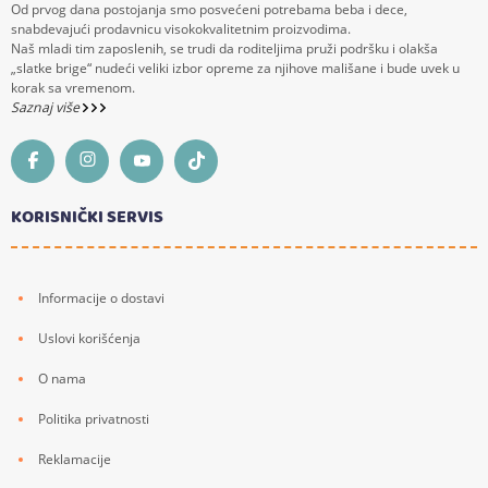
Od prvog dana postojanja smo posvećeni potrebama beba i dece,
snabdevajući prodavnicu visokokvalitetnim proizvodima.
Naš mladi tim zaposlenih, se trudi da roditeljima pruži podršku i olakša
„slatke brige“ nudeći veliki izbor opreme za njihove mališane i bude uvek u
korak sa vremenom.
Saznaj više
KORISNIČKI SERVIS
Informacije o dostavi
Uslovi korišćenja
O nama
Politika privatnosti
Reklamacije