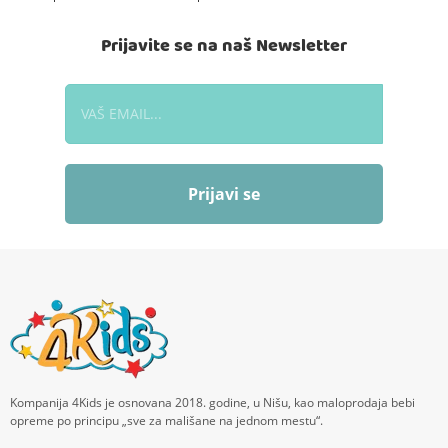
Prijavite se na naš Newsletter
Prijavi se
Kompanija 4Kids je osnovana 2018. godine, u Nišu, kao maloprodaja bebi
opreme po principu „sve za mališane na jednom mestu“.