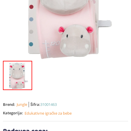
Brend:
Jungle
Šifra:
31001463
Kategorija:
Edukativne igračke za bebe