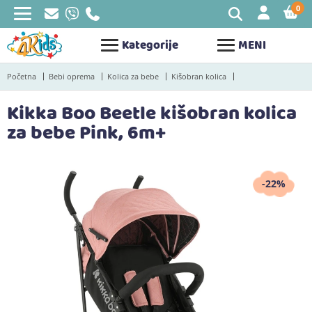
0
STAV
Kategorije
MENI
Početna
Bebi oprema
Kolica za bebe
Kišobran kolica
Kikka Boo Beetle kišobran kolica
za bebe Pink, 6m+
-22%