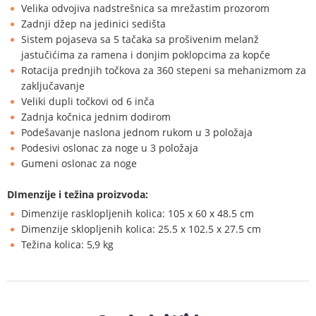
Velika odvojiva nadstrešnica sa mrežastim prozorom
Zadnji džep na jedinici sedišta
Sistem pojaseva sa 5 tačaka sa prošivenim melanž
jastučićima za ramena i donjim poklopcima za kopče
Rotacija prednjih točkova za 360 stepeni sa mehanizmom za
zaključavanje
Veliki dupli točkovi od 6 inča
Zadnja kočnica jednim dodirom
Podešavanje naslona jednom rukom u 3 položaja
Podesivi oslonac za noge u 3 položaja
Gumeni oslonac za noge
DImenzije i težina proizvoda:
Dimenzije rasklopljenih kolica: 105 x 60 x 48.5 cm
Dimenzije sklopljenih kolica: 25.5 x 102.5 x 27.5 cm
Težina kolica: 5,9 kg