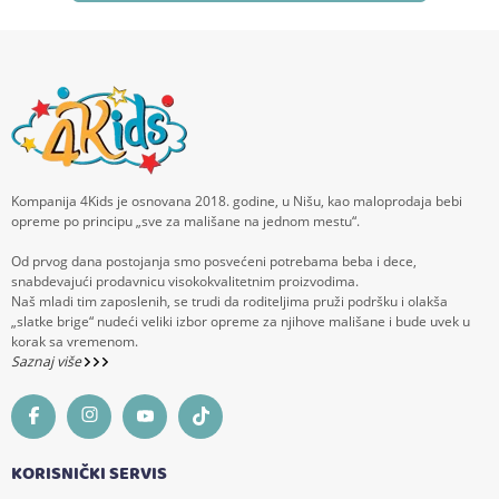
Kompanija 4Kids je osnovana 2018. godine, u Nišu, kao maloprodaja bebi
opreme po principu „sve za mališane na jednom mestu“.
Od prvog dana postojanja smo posvećeni potrebama beba i dece,
snabdevajući prodavnicu visokokvalitetnim proizvodima.
Naš mladi tim zaposlenih, se trudi da roditeljima pruži podršku i olakša
„slatke brige“ nudeći veliki izbor opreme za njihove mališane i bude uvek u
korak sa vremenom.
Saznaj više
KORISNIČKI SERVIS