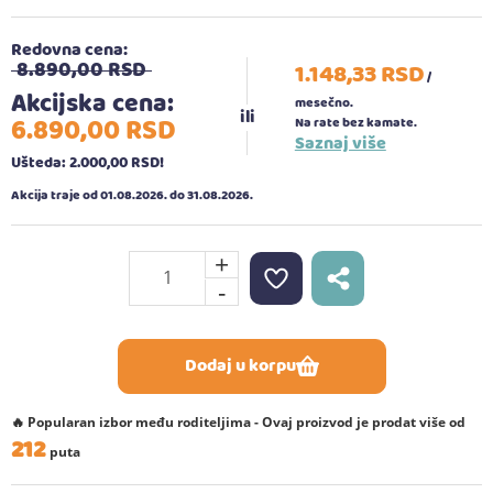
Redovna cena:
8.890,
00
RSD
1.148,
33
RSD
/
Akcijska cena:
mesečno.
6.890,
00
RSD
Na rate bez kamate.
Saznaj više
Ušteda: 2.000,
00
RSD
!
Akcija traje od 01.08.2026. do 31.08.2026.
+
-
Dodaj u korpu
🔥 Popularan izbor među roditeljima - Ovaj proizvod je prodat više od
212
puta