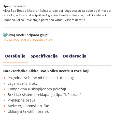
Opis proizvoda:
Kikka Boo Beetle kišobran kolica u roze boji pogodna su za bebe od 6 meseci
do 22 kg, odnosno do otprilike 4 godina. Beetle su lagana, funkcionalana i
udobana kolica – sve što je potrebno vama i vašem detetu!
Ovaj model pripada grupi:
Kikka Boo Beetle kišobran kolica
Detaljnije
Specifikacija
Deklaracija
Karakteristike Kikka Boo kolica Beetle u roze boji
Pogodna za bebe od 6 meseci, do 22 kg
Lagani čelični okvir
Kompaktna u sklopljenom položaju
Brz i lak sistem preklapanja tipa "kišobran"
Preklopna brava
Meke ergonomske ručke
Uklonjivi tekstilni branik