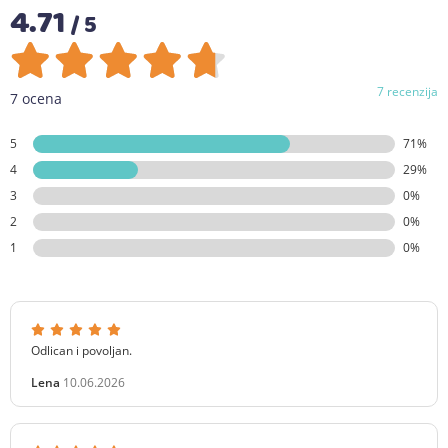
4.71
/ 5
7 recenzija
7 ocena
5
71%
4
29%
3
0%
2
0%
1
0%
Odlican i povoljan.
Lena
10.06.2026