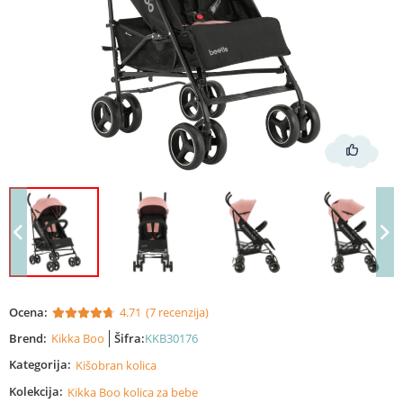
Ocena:
4.71
(7 recenzija)
Brend:
Kikka Boo
Šifra:
KKB30176
Kategorija:
Kišobran kolica
Kolekcija:
Kikka Boo kolica za bebe