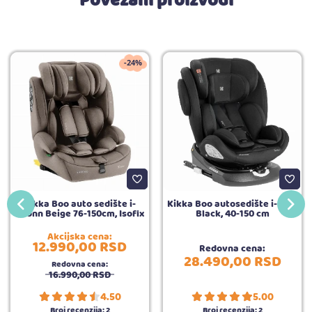
Povezani proizvodi
-24%
Kikka Boo auto sedište i-
Kikka Boo autosedište i-Felix
Bronn Beige 76-150cm, Isofix
Black, 40-150 cm
Akcijska cena:
12.990,
00
RSD
Redovna cena:
28.490,
00
RSD
Redovna cena:
16.990,
00
RSD
4.50
5.00
Broj recenzija:
2
Broj recenzija:
2