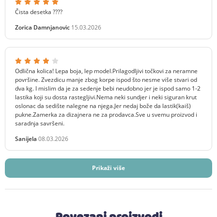
Čista desetka ????
Zorica Damnjanovic
15.03.2026
Odlična kolica! Lepa boja, lep model.Prilagodljivi točkovi za neramne
površine. Zvezdicu manje zbog korpe ispod što nesme više stvari od
dva kg. I mislim da je za sedenje bebi neudobno jer je ispod samo 1-2
lastika koji su dosta rastegljivi.Nema neki sundjer i neki siguran krut
oslonac da sedište nalegne na njega.Jer nedaj bože da lastik(kaiš)
pukne.Zamerka za dizajnera ne za prodavca.Sve u svemu proizvod i
saradnja savršeni.
Sanijela
08.03.2026
Prikaži više