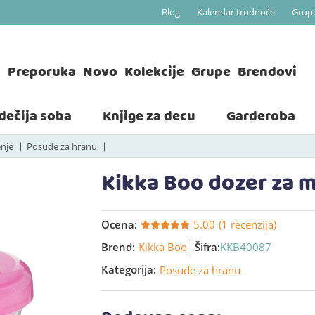
Blog
Kalendar trudnoće
Grup
a
Preporuka
Novo
Kolekcije
Grupe
Brendovi
 dečija soba
Knjige za decu
Garderoba
enje
Posude za hranu
Kikka Boo dozer za 
Ocena:
5.00
(1 recenzija)
Brend:
Kikka Boo
Šifra:
KKB40087
Kategorija:
Posude za hranu