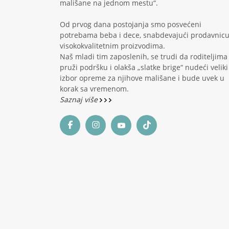
mališane na jednom mestu“.
Od prvog dana postojanja smo posvećeni
potrebama beba i dece, snabdevajući prodavnic
visokokvalitetnim proizvodima.
Naš mladi tim zaposlenih, se trudi da roditeljima
pruži podršku i olakša „slatke brige“ nudeći veliki
izbor opreme za njihove mališane i bude uvek u
korak sa vremenom.
Saznaj više