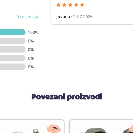
Jovana
01.07.2026
0 recenzija
100%
0%
0%
0%
0%
Povezani proizvodi
-17%