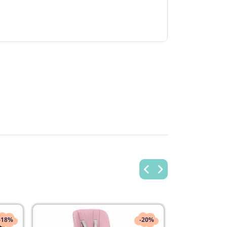
-18%
-20%