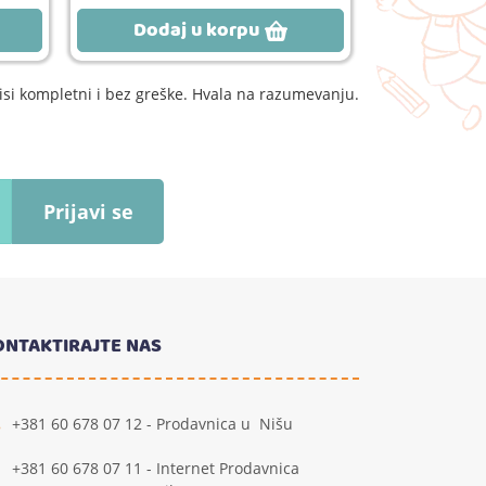
Dodaj u korpu
Dodaj
si kompletni i bez greške. Hvala na razumevanju.
Prijavi se
ONTAKTIRAJTE NAS
+381 60 678 07 12 - Prodavnica u Nišu
+381 60 678 07 11 - Internet Prodavnica