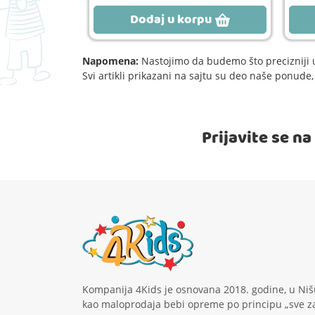
rpu
Dodaj u korpu
Napomena:
Nastojimo da budemo što precizniji u
Svi artikli prikazani na sajtu su deo naše ponud
Prijavite se n
Kompanija 4Kids je osnovana 2018. godine, u Niš
kao maloprodaja bebi opreme po principu „sve z