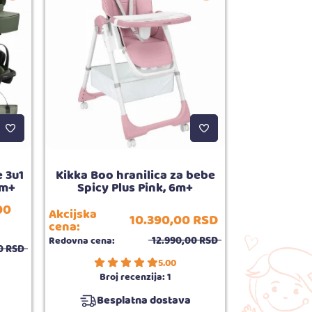
e 3u1
Kikka Boo hranilica za bebe
Kikka Boo 
0m+
Spicy Plus Pink, 6m+
Zipi
00
Akcijska
10.390,
00
RSD
cena:
Redovna cena
12.990,
00
RSD
Redovna cena:
0
RSD
5.00
Broj recenzija:
1
Broj
Besplatna dostava