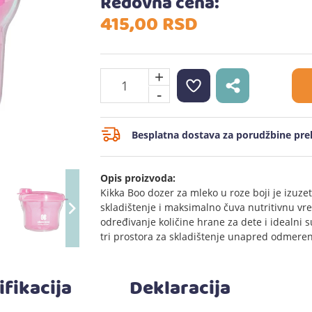
Redovna cena:
415,
00
RSD
+
-
Besplatna dostava za porudžbine prek
Opis proizvoda:
Kikka Boo dozer za mleko u roze boji je izuze
skladištenje i maksimalno čuva nutritivnu vr
određivanje količine hrane za dete i idealni 
tri prostora za skladištenje unapred odmere
ifikacija
Deklaracija