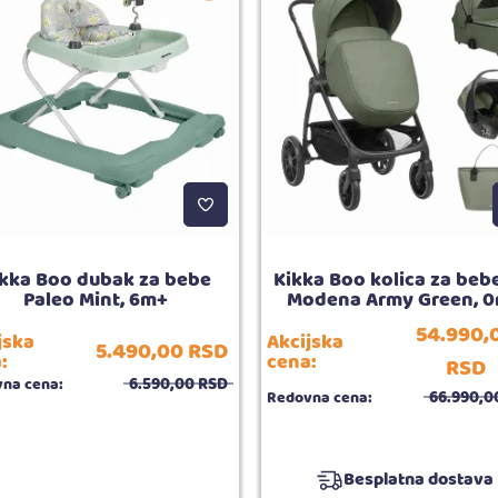
ikka Boo dubak za bebe
Kikka Boo kolica za beb
Paleo Mint, 6m+
Modena Army Green, 
54.990,
jska
Akcijska
5.490,
00
RSD
:
cena:
RSD
6.590,
00
RSD
na cena:
66.990,
0
Redovna cena:
Besplatna dostava