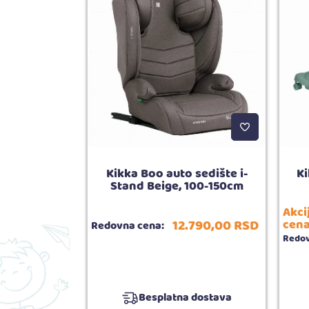
p Easy sip
Kikka Boo auto sedište i-
K
+ blue
Stand Beige, 100-150cm
Akci
.190,
00
RSD
12.790,
00
RSD
cena
Redovna cena:
Redov
5.00
ija:
1
Besplatna dostava