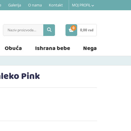
e
Galerija
O nama
Kontakt
MOJ PROFIL
0
0,
00
rsd
STAVKE
Obuća
Ishrana bebe
Nega
mleko Pink