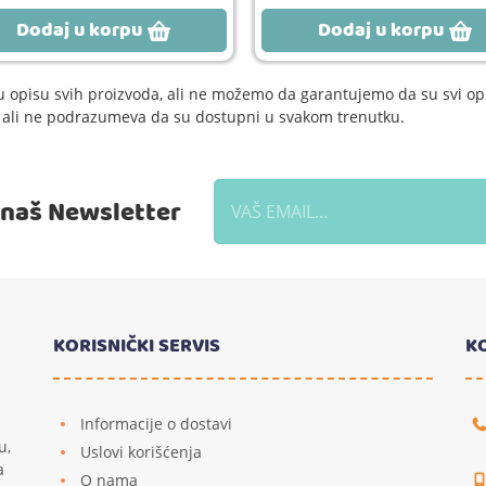
Dodaj u korpu
Dodaj u korpu
 opisu svih proizvoda, ali ne možemo da garantujemo da su svi opi
e, ali ne podrazumeva da su dostupni u svakom trenutku.
a naš Newsletter
KORISNIČKI SERVIS
K
Informacije o dostavi
u,
Uslovi korišćenja
a
O nama