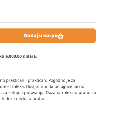
Dodaj u korpu
o 6.000,00 dinara.
tno praktičan i praktičan. Pogodno je za
ednost mleka. Dizajnirani da omoguće tačno
su za šetnju i putovanja. Dozator mleka u prahu sa
nih doza mleka u prahu.