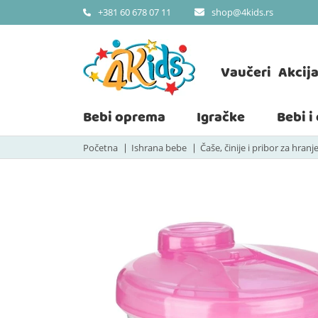
shop@4kids.rs
+381 60 678 07 11
Vaučeri
Akcij
Bebi oprema
Igračke
Bebi i
Početna
Ishrana bebe
Čaše, činije i pribor za hranj