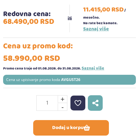
11.415,
00
RSD
/
Redovna cena:
mesečno.
68.490,
00
RSD
Na rate bez kamate.
Saznaj više
Cena uz promo kod:
58.990,
00
RSD
Saznaj više
Promo cena traje od 01.08.2026.
do 31.08.2026.
Cena uz upisivanje promo koda
AVGUST26
+
-
Dodaj u korpu