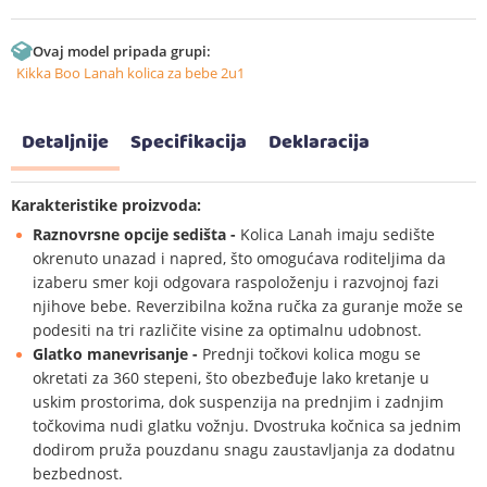
Ovaj model pripada grupi:
Kikka Boo Lanah kolica za bebe 2u1
Detaljnije
Specifikacija
Deklaracija
Karakteristike proizvoda:
Raznovrsne opcije sedišta -
Kolica Lanah imaju sedište
okrenuto unazad i napred, što omogućava roditeljima da
izaberu smer koji odgovara raspoloženju i razvojnoj fazi
njihove bebe. Reverzibilna kožna ručka za guranje može se
podesiti na tri različite visine za optimalnu udobnost.
Glatko manevrisanje -
Prednji točkovi kolica mogu se
okretati za 360 stepeni, što obezbeđuje lako kretanje u
uskim prostorima, dok suspenzija na prednjim i zadnjim
točkovima nudi glatku vožnju. Dvostruka kočnica sa jednim
dodirom pruža pouzdanu snagu zaustavljanja za dodatnu
bezbednost.