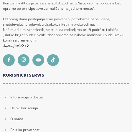
Kompanija 4Kids je osnovana 2018. godine, u Nišu, kao maloprodaja bebi
opreme po principu „sve za mališane na jednom mestu“.
Od prvog dana postojanja smo posvećeni potrebama beba i dece,
snabdevajući prodavnicu visokokvalitetnim proizvodima.
Naš mladi tim zaposlenih, se trudi da roditeljima pruži podršku i olakša
„slatke brige“ nudeći veliki izbor opreme za njihove mališane i bude uvek u
korak sa vremenom.
Saznaj više
KORISNIČKI SERVIS
Informacije o dostavi
Uslovi korišćenja
O nama
Politika privatnosti