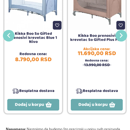
Kikka Boo So Gifted
Kikka Boo prenosivi
prenosivi krevetac Blue 1
krevetac So Gifted Plus Pink
Nivo
Akcijska cena:
11.690,
00
RSD
Redovna cena:
8.790,
00
RSD
Redovna cena:
13.990,
00
RSD
Besplatna dostava
Besplatna dostava
Dodaj u korpu
Dodaj u korpu
Napomena:
Nastojimo da budemo što precizniji u opisu svih proizvoda,