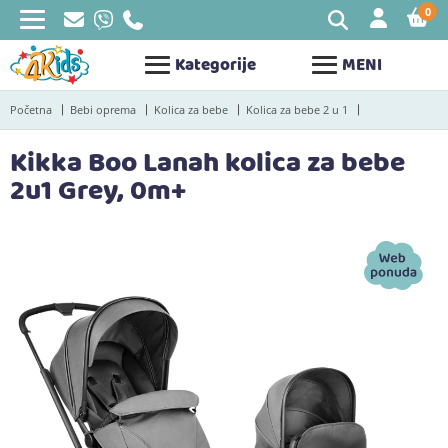
0
STAV
Kategorije
MENI
Početna
Bebi oprema
Kolica za bebe
Kolica za bebe 2 u 1
Kikka Boo Lanah kolica za bebe
2u1 Grey, 0m+