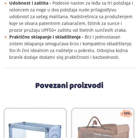
Udobnost i zaštita -
Podesivi naslon za leđa sa tri položaja i
osloncem za noge u dva položaja nude prilagodljivu
udobnost za vašeg mališana. Nadstrešnica sa produženjem
koje se otvara patentnim zatvaračem, štitnik za sunce i
prozor pružaju UPF50+ zaštitu od štetnih sunčevih zraka.
Praktično sklapanje i skladištenje -
Brz i jednostavan
sistem sklapanja omogućava brzo i kompaktno skladištenje,
što ih čini idealnim za roditelje u pokretu. Odvojiva kožna
branik dodaje dodatni sloj praktičnosti i bezbednosti.
Povezani proizvodi
-16%