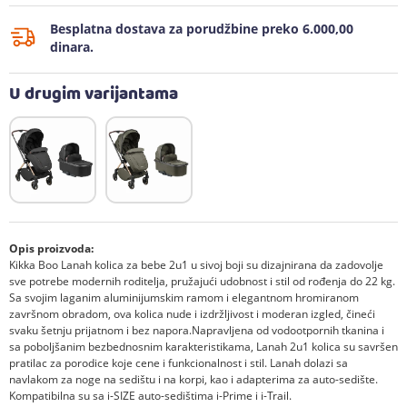
Besplatna dostava za porudžbine preko 6.000,00
dinara.
U drugim varijantama
Opis proizvoda:
Kikka Boo Lanah kolica za bebe 2u1 u sivoj boji su dizajnirana da zadovolje
sve potrebe modernih roditelja, pružajući udobnost i stil od rođenja do 22 kg.
Sa svojim laganim aluminijumskim ramom i elegantnom hromiranom
završnom obradom, ova kolica nude i izdržljivost i moderan izgled, čineći
svaku šetnju prijatnom i bez napora.Napravljena od vodootpornih tkanina i
sa poboljšanim bezbednosnim karakteristikama, Lanah 2u1 kolica su savršen
pratilac za porodice koje cene i funkcionalnost i stil. Lanah dolazi sa
navlakom za noge na sedištu i na korpi, kao i adapterima za auto-sedište.
Kompatibilna su sa i-SIZE auto-sedištima i-Prime i i-Trail.