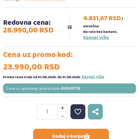
4.831,
67
RSD
/
Redovna cena:
mesečno.
28.990,
00
RSD
Na rate bez kamate.
Saznaj više
Cena uz promo kod:
23.990,
00
RSD
Saznaj više
Promo cena traje od 01.08.2026.
do 31.08.2026.
Cena uz upisivanje promo koda
AVGUST26
+
-
Dodaj u korpu