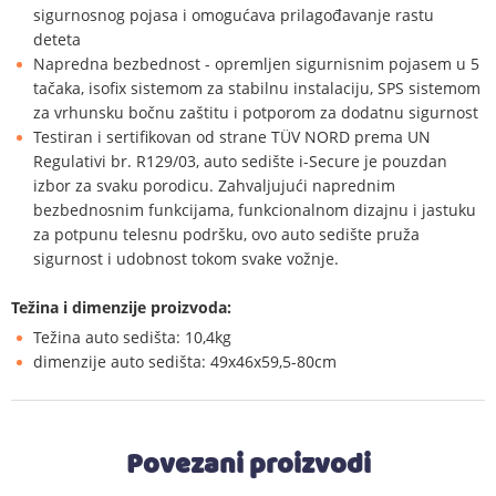
sigurnosnog pojasa i omogućava prilagođavanje rastu
deteta
Napredna bezbednost - opremljen sigurnisnim pojasem u 5
tačaka, isofix sistemom za stabilnu instalaciju, SPS sistemom
za vrhunsku bočnu zaštitu i potporom za dodatnu sigurnost
Testiran i sertifikovan od strane TÜV NORD prema UN
Regulativi br. R129/03, auto sedište i-Secure je pouzdan
izbor za svaku porodicu. Zahvaljujući naprednim
bezbednosnim funkcijama, funkcionalnom dizajnu i jastuku
za potpunu telesnu podršku, ovo auto sedište pruža
sigurnost i udobnost tokom svake vožnje.
Težina i dimenzije proizvoda:
Težina auto sedišta: 10,4kg
dimenzije auto sedišta: 49x46x59,5-80cm
Povezani proizvodi