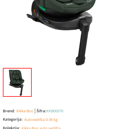
Brend:
Kikka Boo
Šifra:
KKB00076
Kategorija:
Autosedišta 0-36 kg
Kolekcija:
Kikka Boo auto sedišta