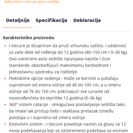
Kikka Boo i-Secure auto sedište
Detaljnije
Specifikacija
Deklaracija
Karakteristike proizvoda:
I-Secure je dizajniran da pruži vrhunsku zaštitu i udobnost
za vaše dete od rođenja do 12 godina (40–150 cm / 0–36 kg).
Ovo svestrano auto sedište ispunjava najviše i-Size
standarde, obezbeđujući maksimalnu bezbednost i
jednostavnu upotrebu za roditelje.
Fleksibilne opcije sedenja - može se koristiti u položaju
suprotnom od smera vožnje od 40 do 105 cm, a u smeru
vožnje od 76 do 150 cm, pokrivajući sve uzraste od
novorođenčeta do otprilike 12 godina (0–36 kg)
360° sistem rotacije - omogućava postavljanje sedišta tako
da imate lak pristup bebi i olakšava prelazak između
položaja u i suprotno od smera vožnje
Evolutivni sistem - i-Secure poseduje naslon za glavu sa 12
nivoa podešavanja koji se istovremeno podešava sa visinom