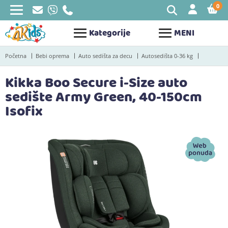
0
STAV
Kategorije
MENI
Početna
Bebi oprema
Auto sedišta za decu
Autosedišta 0-36 kg
Kikka Boo Secure i-Size auto
sedište Army Green, 40-150cm
Isofix