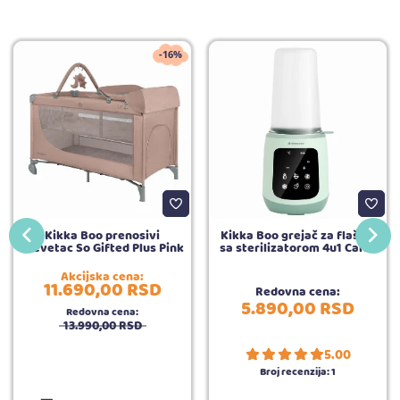
-16%
Kikka Boo prenosivi
Kikka Boo grejač za flašice
krevetac So Gifted Plus Pink
sa sterilizatorom 4u1 Caldo
Akcijska cena:
11.690,
00
RSD
Redovna cena:
5.890,
00
RSD
Redovna cena:
13.990,
00
RSD
5.00
Broj recenzija:
1