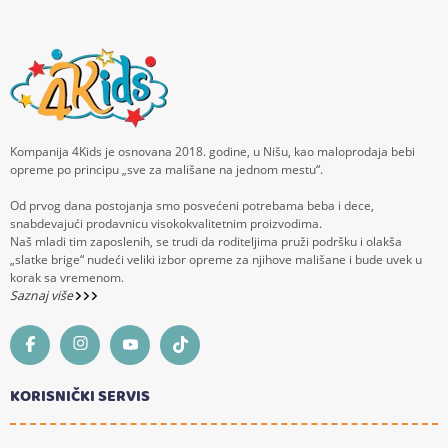
Kompanija 4Kids je osnovana 2018. godine, u Nišu, kao maloprodaja bebi
opreme po principu „sve za mališane na jednom mestu“.
Od prvog dana postojanja smo posvećeni potrebama beba i dece,
snabdevajući prodavnicu visokokvalitetnim proizvodima.
Naš mladi tim zaposlenih, se trudi da roditeljima pruži podršku i olakša
„slatke brige“ nudeći veliki izbor opreme za njihove mališane i bude uvek u
korak sa vremenom.
Saznaj više
KORISNIČKI SERVIS