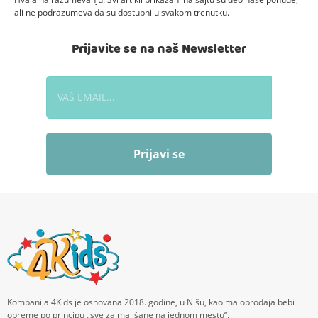
ali ne podrazumeva da su dostupni u svakom trenutku.
Prijavite se na naš Newsletter
Prijavi se
Kompanija 4Kids je osnovana 2018. godine, u Nišu, kao maloprodaja bebi
opreme po principu „sve za mališane na jednom mestu“.