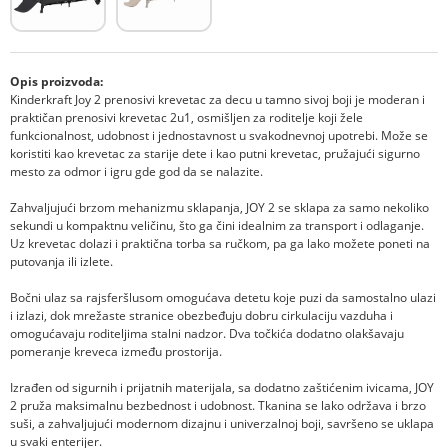
Opis proizvoda:
Kinderkraft Joy 2 prenosivi krevetac za decu u tamno sivoj boji je moderan i
praktičan prenosivi krevetac 2u1, osmišljen za roditelje koji žele
funkcionalnost, udobnost i jednostavnost u svakodnevnoj upotrebi. Može se
koristiti kao krevetac za starije dete i kao putni krevetac, pružajući sigurno
mesto za odmor i igru gde god da se nalazite.
Zahvaljujući brzom mehanizmu sklapanja, JOY 2 se sklapa za samo nekoliko
sekundi u kompaktnu veličinu, što ga čini idealnim za transport i odlaganje.
Uz krevetac dolazi i praktična torba sa ručkom, pa ga lako možete poneti na
putovanja ili izlete.
Bočni ulaz sa rajsferšlusom omogućava detetu koje puzi da samostalno ulazi
i izlazi, dok mrežaste stranice obezbeđuju dobru cirkulaciju vazduha i
omogućavaju roditeljima stalni nadzor. Dva točkića dodatno olakšavaju
pomeranje kreveca između prostorija.
Izrađen od sigurnih i prijatnih materijala, sa dodatno zaštićenim ivicama, JOY
2 pruža maksimalnu bezbednost i udobnost. Tkanina se lako održava i brzo
suši, a zahvaljujući modernom dizajnu i univerzalnoj boji, savršeno se uklapa
u svaki enterijer.