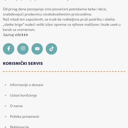
Od prvog dana postojanja smo posvećeni potrebama beba i dece,
snabdevajući prodavnicu visokokvalitetnim proizvodima.
Naš mladi tim zaposlenih, se trudi da roditeljima pruži podršku i olakša
„slatke brige“ nudeći veliki izbor opreme za njihove mališane i bude uvek u
korak sa vremenom.
Saznaj više
KORISNIČKI SERVIS
Informacije o dostavi
Uslovi korišćenja
O nama
Politika privatnosti
Reklamacije