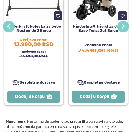
Kinderkraft kolevka za bebe
Kinderkraft tricikl za decu
Nestee Up 2 Beige
Easy Twist 2u1 Beige
Akcijska cena:
13.990,
00
RSD
Redovna cena:
25.590,
00
RSD
Redovna cena:
15.690,
00
RSD
Besplatna dostava
Besplatna dostava
Dodaj u korpu
Dodaj u korpu
Napomena:
Nastojimo da budemo što precizniji u opisu svih proizvoda,
ali ne možemo da garantujemo da su svi opisi kompletni i bez greške.
Hvala na razumevanju. Svi artikli prikazani na sajtu su deo naše ponude,