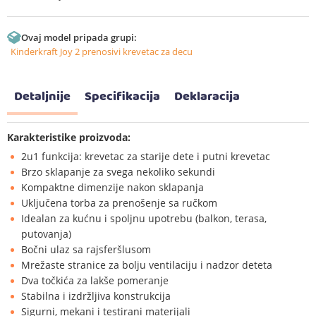
Ovaj model pripada grupi:
Kinderkraft Joy 2 prenosivi krevetac za decu
Detaljnije
Specifikacija
Deklaracija
Karakteristike proizvoda:
2u1 funkcija: krevetac za starije dete i putni krevetac
Brzo sklapanje za svega nekoliko sekundi
Kompaktne dimenzije nakon sklapanja
Uključena torba za prenošenje sa ručkom
Idealan za kućnu i spoljnu upotrebu (balkon, terasa,
putovanja)
Bočni ulaz sa rajsferšlusom
Mrežaste stranice za bolju ventilaciju i nadzor deteta
Dva točkića za lakše pomeranje
Stabilna i izdržljiva konstrukcija
Sigurni, mekani i testirani materijali