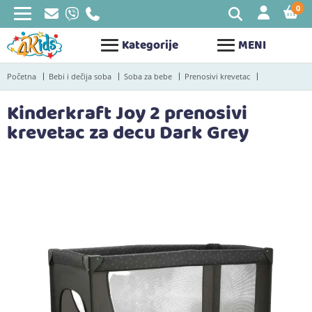
0
STAV
Kategorije
MENI
Početna
Bebi i dečija soba
Soba za bebe
Prenosivi krevetac
Kinderkraft Joy 2 prenosivi
krevetac za decu Dark Grey