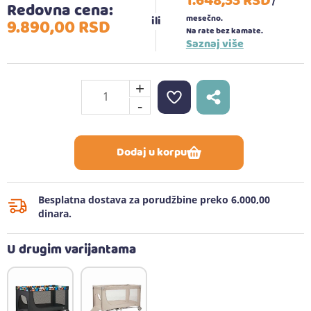
1.648,
33
RSD
/
Redovna cena:
mesečno.
9.890,
00
RSD
Na rate bez kamate.
Saznaj više
+
-
Dodaj u korpu
Besplatna dostava za porudžbine preko 6.000,00
dinara.
U drugim varijantama