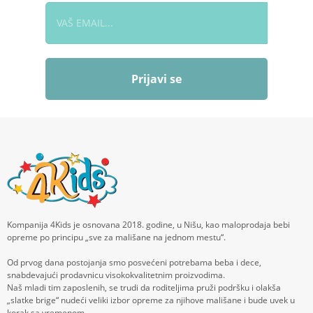
Prijavi se
Kompanija 4Kids je osnovana 2018. godine, u Nišu, kao maloprodaja bebi
opreme po principu „sve za mališane na jednom mestu“.
Od prvog dana postojanja smo posvećeni potrebama beba i dece,
snabdevajući prodavnicu visokokvalitetnim proizvodima.
Naš mladi tim zaposlenih, se trudi da roditeljima pruži podršku i olakša
„slatke brige“ nudeći veliki izbor opreme za njihove mališane i bude uvek u
korak sa vremenom.