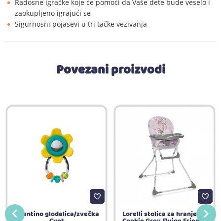
Radosne igračke koje će pomoći da Vaše dete bude veselo i
zaokupljeno igrajući se
Sigurnosni pojasevi u tri tačke vezivanja
Povezani proizvodi
Infantino glodalica/zvečka
Lorelli stolica za hranjenje
Cvet
Cookie Grey Flying Friends