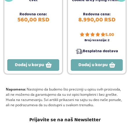
Redovna cena:
Redovna cena:
560,
00
RSD
8.990,
00
RSD
5.00
Broj recenzija:
2
Besplatna dostava
Dodaj u korpu
Dodaj u korpu
Napomena:
Nastojimo da budemo što precizniji u opisu svih proizvoda,
ali ne možemo da garantujemo da su svi opisi kompletni i bez greške.
Hvala na razumevanju. Svi artikli prikazani na sajtu su deo naše ponude,
ali ne podrazumeva da su dostupni u svakom trenutku.
Prijavite se na naš Newsletter