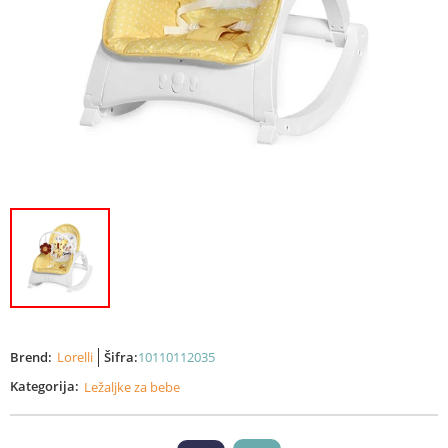
Brend:
Lorelli
Šifra:
10110112035
Kategorija:
Ležaljke za bebe