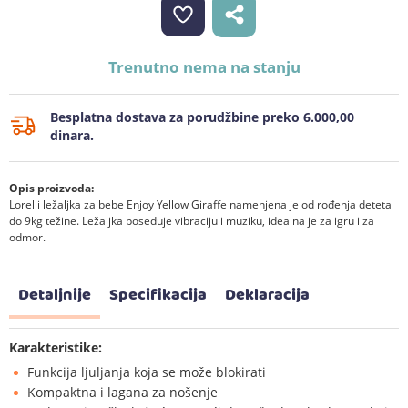
Trenutno nema na stanju
Besplatna dostava za porudžbine preko 6.000,00
dinara.
Opis proizvoda:
Lorelli ležaljka za bebe Enjoy Yellow Giraffe namenjena je od rođenja deteta
do 9kg težine. Ležaljka poseduje vibraciju i muziku, idealna je za igru i za
odmor.
Detaljnije
Specifikacija
Deklaracija
Karakteristike:
Funkcija ljuljanja koja se može blokirati
Kompaktna i lagana za nošenje