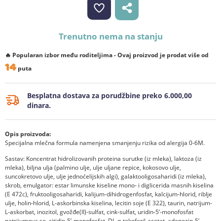
Trenutno nema na stanju
🔥 Popularan izbor među roditeljima - Ovaj proizvod je prodat više od
14
puta
Besplatna dostava za porudžbine preko 6.000,00
dinara.
Opis proizvoda:
Specijalna mlečna formula namenjena smanjenju rizika od alergija 0-6M.
Sastav: Koncentrat hidrolizovanih proteina surutke (iz mleka), laktoza (iz
mleka), biljna ulja (palmino ulje, ulje uljane repice, kokosovo ulje,
suncokretovo ulje, ulje jednoćelijskih algi), galaktooligosaharidi (iz mleka),
skrob, emulgator: estar limunske kiseline mono- i diglicerida masnih kiselina
(E 472c), fruktooligosaharidi, kalijum-dihidrogenfosfat, kalcijum-hlorid, riblje
ulje, holin-hlorid, L-askorbinska kiselina, lecitin soje (E 322), taurin, natrijum-
L-askorbat, inozitol, gvožđe(II)-sulfat, cink-sulfat, uridin-5’-monofosfat
natrijumova so, citidin-5’-monofosfat, DL-α-tokoferil-acetat, adenozin-5’-