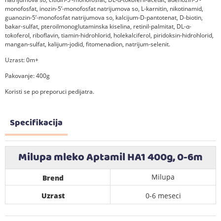
monofosfat, inozin-5’-monofosfat natrijumova so, L-karnitin, nikotinamid,
guanozin-5’-monofosfat natrijumova so, kalcijum-D-pantotenat, D-biotin,
bakar-sulfat, pteroilmonoglutaminska kiselina, retinil-palmitat, DL-α-
tokoferol, riboflavin, tiamin-hidrohlorid, holekalciferol, piridoksin-hidrohlorid,
mangan-sulfat, kalijum-jodid, fitomenadion, natrijum-selenit.
Uzrast: 0m+
Pakovanje: 400g
Koristi se po preporuci pedijatra.
Specifikacija
Milupa mleko Aptamil HA1 400g, 0-6m
Milupa
Brend
Uzrast
0-6 meseci