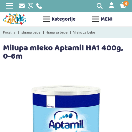
0
STAV
Kategorije
MENI
Početna
Ishrana bebe
Hrana za bebe
Mleko za bebe
Milupa mleko Aptamil HA1 400g,
0-6m