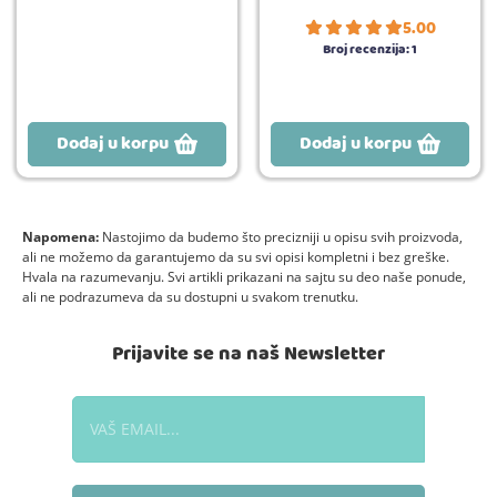
5.00
Broj recenzija:
1
Dodaj u korpu
Dodaj u korpu
Napomena:
Nastojimo da budemo što precizniji u opisu svih proizvoda,
ali ne možemo da garantujemo da su svi opisi kompletni i bez greške.
Hvala na razumevanju. Svi artikli prikazani na sajtu su deo naše ponude,
ali ne podrazumeva da su dostupni u svakom trenutku.
Prijavite se na naš Newsletter