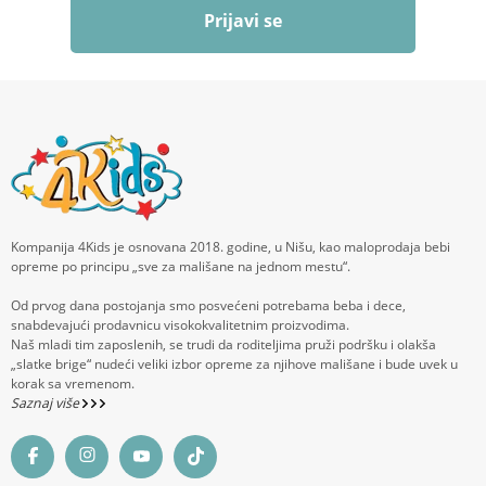
Prijavi se
Kompanija 4Kids je osnovana 2018. godine, u Nišu, kao maloprodaja bebi
opreme po principu „sve za mališane na jednom mestu“.
Od prvog dana postojanja smo posvećeni potrebama beba i dece,
snabdevajući prodavnicu visokokvalitetnim proizvodima.
Naš mladi tim zaposlenih, se trudi da roditeljima pruži podršku i olakša
„slatke brige“ nudeći veliki izbor opreme za njihove mališane i bude uvek u
korak sa vremenom.
Saznaj više