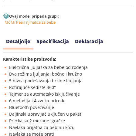
Ovaj model pripada grupi:
MoMi Pearl njihalica za bebe
Detaljnije
Specifikacija
Deklaracija
Karakteristike proizvoda:
Električna ljuljaška za bebe od rođenja
Dva režima ljuljanja: bočno i kružno
5 nivoa podešavanja brzine ljuljanja
Rotirajuće sedište 360°
Tajmer za automatsko isključivanje
6 melodija i 4 zvuka prirode
Bluetooth povezivanje
Daljinski upravljač uključen u paket
Prečka sa 2 mekane igračke
Navlaka prijatna za bebinu kožu
Navlaka se može prati