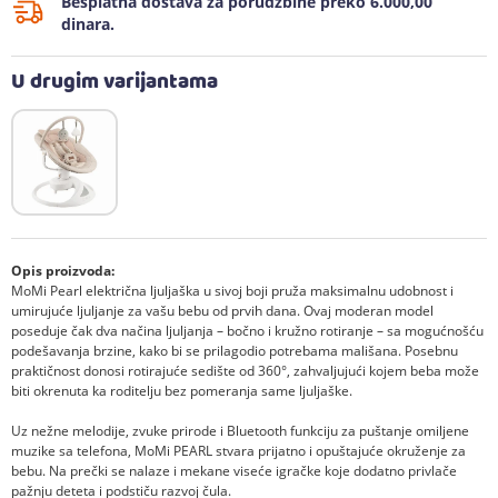
Besplatna dostava za porudžbine preko 6.000,00
dinara.
U drugim varijantama
Opis proizvoda:
MoMi Pearl električna ljuljaška u sivoj boji pruža maksimalnu udobnost i
umirujuće ljuljanje za vašu bebu od prvih dana. Ovaj moderan model
poseduje čak dva načina ljuljanja – bočno i kružno rotiranje – sa mogućnošću
podešavanja brzine, kako bi se prilagodio potrebama mališana. Posebnu
praktičnost donosi rotirajuće sedište od 360°, zahvaljujući kojem beba može
biti okrenuta ka roditelju bez pomeranja same ljuljaške.
Uz nežne melodije, zvuke prirode i Bluetooth funkciju za puštanje omiljene
muzike sa telefona, MoMi PEARL stvara prijatno i opuštajuće okruženje za
bebu. Na prečki se nalaze i mekane viseće igračke koje dodatno privlače
pažnju deteta i podstiču razvoj čula.