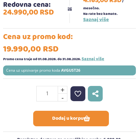
4.165,
00
RSD
/
Redovna cena:
mesečno.
24.990,
00
RSD
Na rate bez kamate.
Saznaj više
Cena uz promo kod:
19.990,
00
RSD
Saznaj više
Promo cena traje od 01.08.2026.
do 31.08.2026.
Cena uz upisivanje promo koda
AVGUST26
+
-
Dodaj u korpu