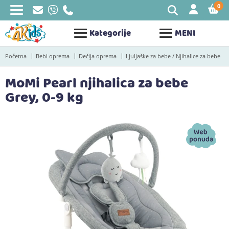
0
STAV
Kategorije
MENI
Početna
Bebi oprema
Dečija oprema
Ljuljaške za bebe / Njihalice za bebe
MoMi Pearl njihalica za bebe
Grey, 0-9 kg