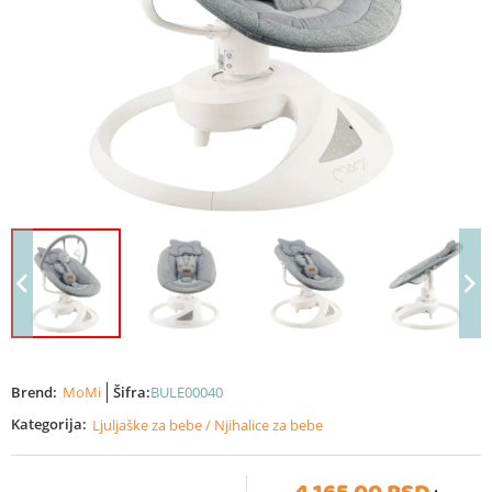
Brend:
MoMi
Šifra:
BULE00040
Kategorija:
Ljuljaške za bebe / Njihalice za bebe