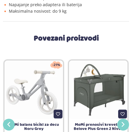
Napajanje preko adaptera ili baterija
Maksimalna nosivost: do 9 kg
Povezani proizvodi
-21%
MoMi balans bicikl za decu
MoMi prenosivi krevetac
Noru Grey
Belove Plus Green 2 Nivoa