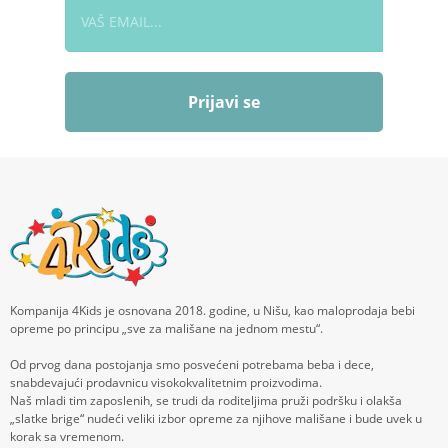
Prijavi se
Kompanija 4Kids je osnovana 2018. godine, u Nišu, kao maloprodaja bebi
opreme po principu „sve za mališane na jednom mestu“.
Od prvog dana postojanja smo posvećeni potrebama beba i dece,
snabdevajući prodavnicu visokokvalitetnim proizvodima.
Naš mladi tim zaposlenih, se trudi da roditeljima pruži podršku i olakša
„slatke brige“ nudeći veliki izbor opreme za njihove mališane i bude uvek u
korak sa vremenom.