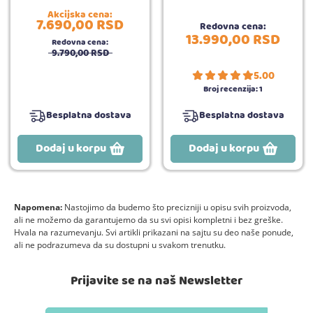
Akcijska cena:
7.690,
00
RSD
Redovna cena:
13.990,
00
RSD
Redovna cena:
9.790,
00
RSD
5.00
Broj recenzija:
1
Besplatna dostava
Besplatna dostava
Dodaj u korpu
Dodaj u korpu
Napomena:
Nastojimo da budemo što precizniji u opisu svih proizvoda,
ali ne možemo da garantujemo da su svi opisi kompletni i bez greške.
Hvala na razumevanju. Svi artikli prikazani na sajtu su deo naše ponude,
ali ne podrazumeva da su dostupni u svakom trenutku.
Prijavite se na naš Newsletter