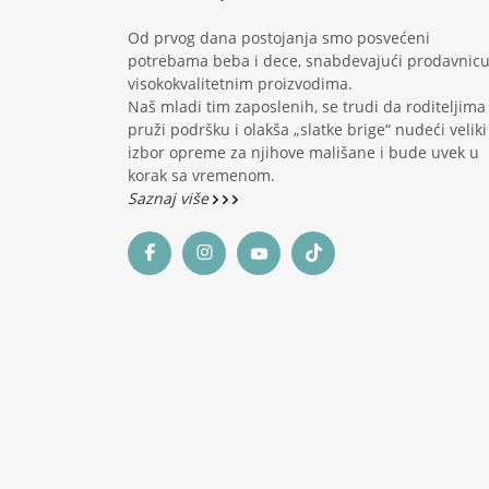
Od prvog dana postojanja smo posvećeni
potrebama beba i dece, snabdevajući prodavnic
visokokvalitetnim proizvodima.
Naš mladi tim zaposlenih, se trudi da roditeljima
pruži podršku i olakša „slatke brige“ nudeći veliki
izbor opreme za njihove mališane i bude uvek u
korak sa vremenom.
Saznaj više