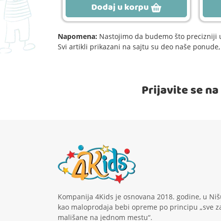
rpu
Dodaj u korpu
Napomena:
Nastojimo da budemo što precizniji u
Svi artikli prikazani na sajtu su deo naše ponud
Prijavite se n
Kompanija 4Kids je osnovana 2018. godine, u Niš
kao maloprodaja bebi opreme po principu „sve z
mališane na jednom mestu“.