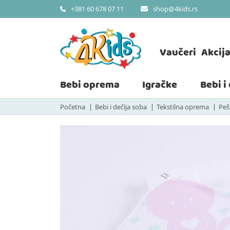
shop@4kids.rs
+381 60 678 07 11
Vaučeri
Akcij
Bebi oprema
Igračke
Bebi i
Početna
Bebi i dečija soba
Tekstilna oprema
Peš