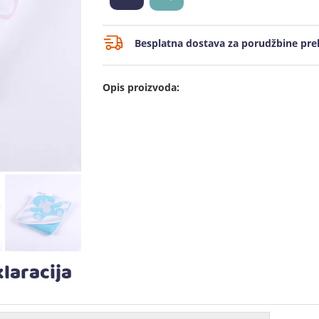
Besplatna dostava za porudžbine prek
Opis proizvoda:
laracija