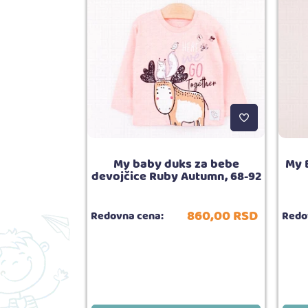
My baby duks za bebe
My 
rm - audio
devojčice Ruby Autumn, 68-92
790,
00
RSD
860,
00
RSD
Redovna cena:
Redo
6.090,
00
RSD
5.00
ija:
1