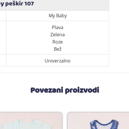
y peškir 107
My Baby
Plava
Zelena
Roze
Bež
Univerzalno
Povezani proizvodi