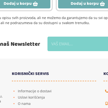
Dodaj u korpu
Dodaj u korpu
 opisu svih proizvoda, ali ne možemo da garantujemo da su svi opi
e, ali ne podrazumeva da su dostupni u svakom trenutku.
a naš Newsletter
KORISNIČKI SERVIS
K
Informacije o dostavi
u,
Uslovi korišćenja
a
O nama