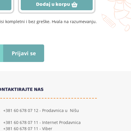
Dodaj u korpu
Dodaj
si kompletni i bez greške. Hvala na razumevanju.
Prijavi se
ONTAKTIRAJTE NAS
+381 60 678 07 12 - Prodavnica u Nišu
+381 60 678 07 11 - Internet Prodavnica
+381 60 678 07 11 - Viber