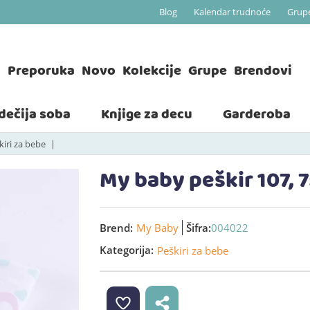
Blog
Kalendar trudnoće
Grup
a
Preporuka
Novo
Kolekcije
Grupe
Brendovi
 dečija soba
Knjige za decu
Garderoba
kiri za bebe
My baby peškir 107, 
Brend:
My Baby
Šifra:
004022
Kategorija:
Peškiri za bebe