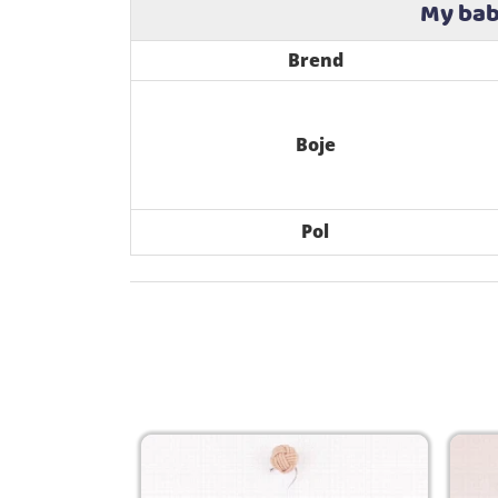
My bab
Brend
Boje
Pol
-21%