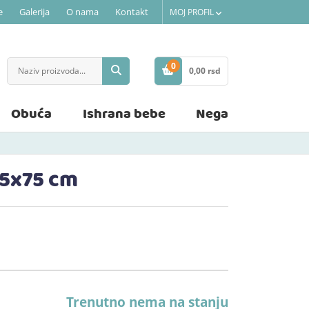
e
Galerija
O nama
Kontakt
MOJ PROFIL
0
0,
00
rsd
STAVKE
Obuća
Ishrana bebe
Nega
75x75 cm
Trenutno nema na stanju