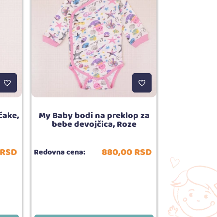
čake,
My Baby bodi na preklop za
My baby bo
bebe devojčica, Roze
Forest
RSD
880,
00
RSD
Redovna cena:
Redovna cena