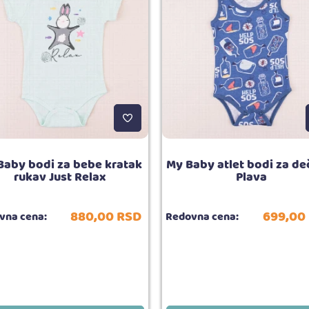
Baby bodi za bebe kratak
My Baby atlet bodi za de
rukav Just Relax
Plava
880,
00
RSD
699,
00
vna cena:
Redovna cena: