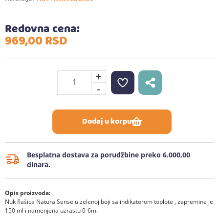
Redovna cena:
969,
00
RSD
+
-
Dodaj u korpu
Besplatna dostava za porudžbine preko 6.000,00
dinara.
Opis proizvoda:
Nuk flašica Natura Sense u zelenoj boji sa indikatorom toplote , zapremine je
150 ml i namenjena uzrastu 0-6m.