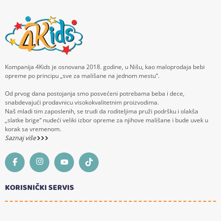
Kompanija 4Kids je osnovana 2018. godine, u Nišu, kao maloprodaja bebi
opreme po principu „sve za mališane na jednom mestu“.
Od prvog dana postojanja smo posvećeni potrebama beba i dece,
snabdevajući prodavnicu visokokvalitetnim proizvodima.
Naš mladi tim zaposlenih, se trudi da roditeljima pruži podršku i olakša
„slatke brige“ nudeći veliki izbor opreme za njihove mališane i bude uvek u
korak sa vremenom.
Saznaj više
KORISNIČKI SERVIS