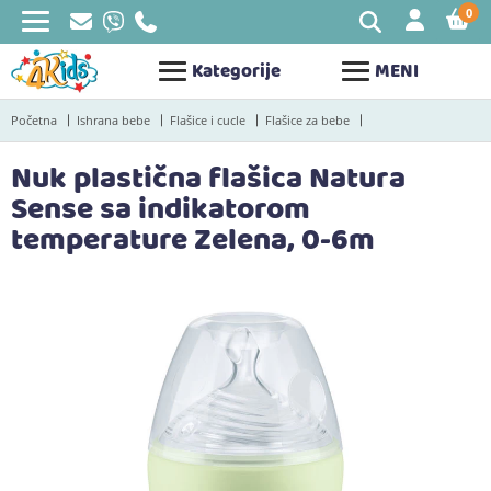
0
STAV
Kategorije
MENI
Početna
Ishrana bebe
Flašice i cucle
Flašice za bebe
Nuk plastična flašica Natura
Sense sa indikatorom
temperature Zelena, 0-6m