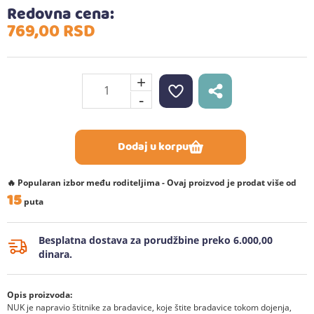
Redovna cena:
769,
00
RSD
+
-
Dodaj u korpu
🔥 Popularan izbor među roditeljima - Ovaj proizvod je prodat više od
15
puta
Besplatna dostava za porudžbine preko 6.000,00
dinara.
Opis proizvoda:
NUK je napravio štitnike za bradavice, koje štite bradavice tokom dojenja,