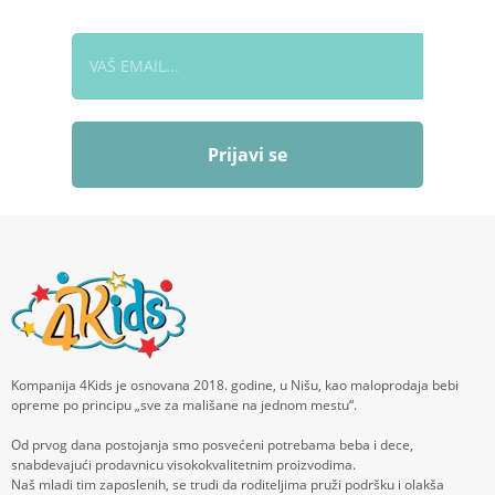
Prijavi se
Kompanija 4Kids je osnovana 2018. godine, u Nišu, kao maloprodaja bebi
opreme po principu „sve za mališane na jednom mestu“.
Od prvog dana postojanja smo posvećeni potrebama beba i dece,
snabdevajući prodavnicu visokokvalitetnim proizvodima.
Naš mladi tim zaposlenih, se trudi da roditeljima pruži podršku i olakša