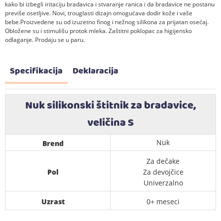
kako bi izbegli iritaciju bradavica i stvaranje ranica i da bradavice ne postanu
previše osetljive. Novi, trouglasti dizajn omogućava dodir kože i vaše
bebe.Proizvedene su od izuzetno finog i nežnog silikona za prijatan osećaj.
Obložene su i stimulišu protok mleka. Zaštitni poklopac za higijensko
odlaganje. Prodaju se u paru.
Specifikacija
Deklaracija
Nuk silikonski štitnik za bradavice,
veličina S
Nuk
Brend
Za dečake
Pol
Za devojčice
Univerzalno
Uzrast
0+ meseci