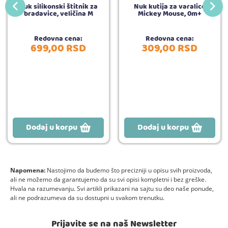
Nuk silikonski štitnik za
Nuk kutija za varalice
bradavice, veličina M
Mickey Mouse, 0m+
Redovna cena:
Redovna cena:
699,
00
RSD
309,
00
RSD
Dodaj u korpu
Dodaj u korpu
Napomena:
Nastojimo da budemo što precizniji u opisu svih proizvoda,
ali ne možemo da garantujemo da su svi opisi kompletni i bez greške.
Hvala na razumevanju. Svi artikli prikazani na sajtu su deo naše ponude,
ali ne podrazumeva da su dostupni u svakom trenutku.
Prijavite se na naš Newsletter