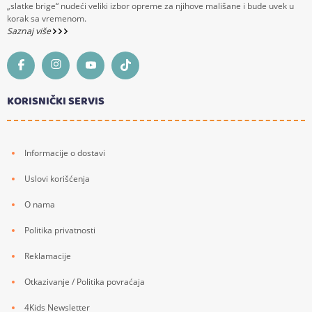
„slatke brige“ nudeći veliki izbor opreme za njihove mališane i bude uvek u
korak sa vremenom.
Saznaj više
KORISNIČKI SERVIS
Informacije o dostavi
Uslovi korišćenja
O nama
Politika privatnosti
Reklamacije
Otkazivanje / Politika povraćaja
4Kids Newsletter