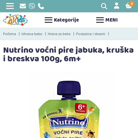
0
STAV
Kategorije
MENI
Početna
Ishrana bebe
Hrana za bebe
Poslastice i deserti
Nutrino voćni pire jabuka, kruška
i breskva 100g, 6m+