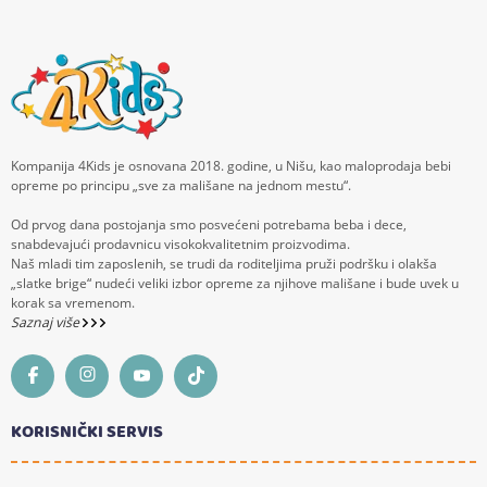
Kompanija 4Kids je osnovana 2018. godine, u Nišu, kao maloprodaja bebi
opreme po principu „sve za mališane na jednom mestu“.
Od prvog dana postojanja smo posvećeni potrebama beba i dece,
snabdevajući prodavnicu visokokvalitetnim proizvodima.
Naš mladi tim zaposlenih, se trudi da roditeljima pruži podršku i olakša
„slatke brige“ nudeći veliki izbor opreme za njihove mališane i bude uvek u
korak sa vremenom.
Saznaj više
KORISNIČKI SERVIS