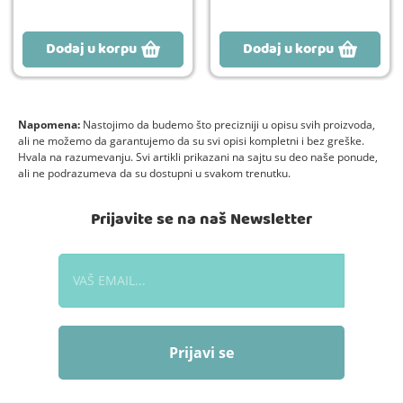
Dodaj u korpu
Dodaj u korpu
Napomena:
Nastojimo da budemo što precizniji u opisu svih proizvoda,
ali ne možemo da garantujemo da su svi opisi kompletni i bez greške.
Hvala na razumevanju. Svi artikli prikazani na sajtu su deo naše ponude,
ali ne podrazumeva da su dostupni u svakom trenutku.
Prijavite se na naš Newsletter
Prijavi se