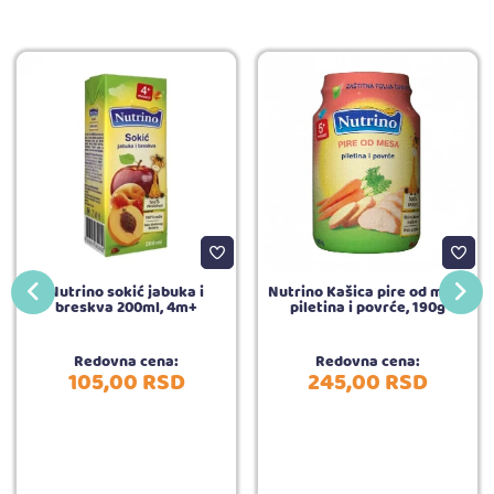
Nutrino sokić jabuka i
Nutrino Kašica pire od mesa
breskva 200ml, 4m+
piletina i povrće, 190g
Redovna cena:
Redovna cena:
105,
00
RSD
245,
00
RSD