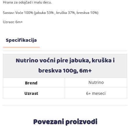
Hrana za odojčad i malu decu.
Sastav: Voće 100% (jabuka 53% , kruška 37%, breskva 10%)
Uzrast: 6m+
Specifikacija
Nutrino voćni pire jabuka, kruška i
breskva 100g, 6m+
Nutrino
Brend
Uzrast
6+ meseci
Povezani proizvodi