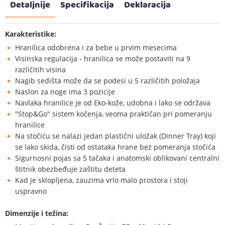
Detaljnije
Specifikacija
Deklaracija
Karakteristike:
Hranilica odobrena i za bebe u prvim mesecima
Visinska regulacija - hranilica se može postaviti na 9
različitih visina
Nagib sedišta može da se podesi u 5 različitih položaja
Naslon za noge ima 3 pozicije
Navlaka hranilice je od Eko-kože, udobna i lako se održava
"Stop&Go" sistem kočenja, veoma praktičan pri pomeranju
hranilice
Na stočiću se nalazi jedan plastični uložak (Dinner Tray) koji
se lako skida, čisti od ostataka hrane bez pomeranja stočića
Sigurnosni pojas sa 5 tačaka i anatomski oblikovani centralni
štitnik obezbeđuje zaštitu deteta
Kad je sklopljena, zauzima vrlo malo prostora i stoji
uspravno
Dimenzije i težina: