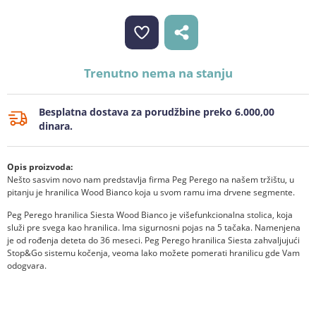
Trenutno nema na stanju
Besplatna dostava za porudžbine preko 6.000,00
dinara.
Opis proizvoda:
Nešto sasvim novo nam predstavlja firma Peg Perego na našem tržištu, u
pitanju je hranilica Wood Bianco koja u svom ramu ima drvene segmente.
Peg Perego hranilica Siesta Wood Bianco je višefunkcionalna stolica, koja
služi pre svega kao hranilica. Ima sigurnosni pojas na 5 tačaka. Namenjena
je od rođenja deteta do 36 meseci. Peg Perego hranilica Siesta zahvaljujući
Stop&Go sistemu kočenja, veoma lako možete pomerati hranilicu gde Vam
odogvara.