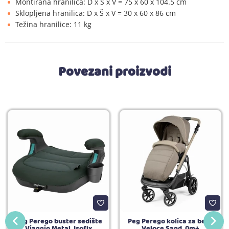
Montirana hranilica: D x Š x V = 75 x 60 x 104.5 cm
Sklopljena hranilica: D x Š x V = 30 x 60 x 86 cm
Težina hranilice: 11 kg
Povezani proizvodi
Peg Perego buster sedište
Peg Perego kolica za bebe
Viaggio Metal, Isofix
Veloce Sand, 0m+