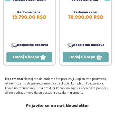
Redovna cena:
Redovna cena:
13.790,
00
RSD
78.990,
00
RSD
Besplatna dostava
Besplatna dostava
Dodaj u korpu
Dodaj u korpu
Napomena:
Nastojimo da budemo što precizniji u opisu svih proizvoda,
ali ne možemo da garantujemo da su svi opisi kompletni i bez greške.
Hvala na razumevanju. Svi artikli prikazani na sajtu su deo naše ponude,
ali ne podrazumeva da su dostupni u svakom trenutku.
Prijavite se na naš Newsletter