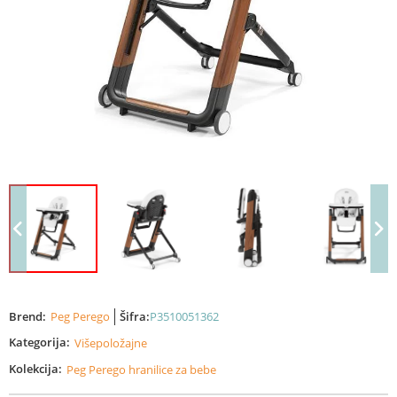
Brend:
Peg Perego
Šifra:
P3510051362
Kategorija:
Višepoložajne
Kolekcija:
Peg Perego hranilice za bebe