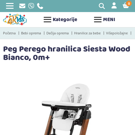
0
STAV
Kategorije
MENI
Početna
Bebi oprema
Dečija oprema
Hranilice za bebe
Višepoložajne
Peg Perego hranilica Siesta Wood
Bianco, 0m+