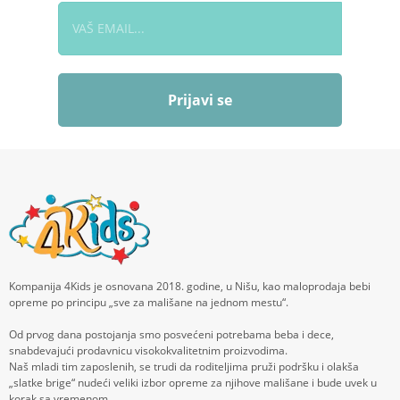
Prijavi se
Kompanija 4Kids je osnovana 2018. godine, u Nišu, kao maloprodaja bebi
opreme po principu „sve za mališane na jednom mestu“.
Od prvog dana postojanja smo posvećeni potrebama beba i dece,
snabdevajući prodavnicu visokokvalitetnim proizvodima.
Naš mladi tim zaposlenih, se trudi da roditeljima pruži podršku i olakša
„slatke brige“ nudeći veliki izbor opreme za njihove mališane i bude uvek u
korak sa vremenom.