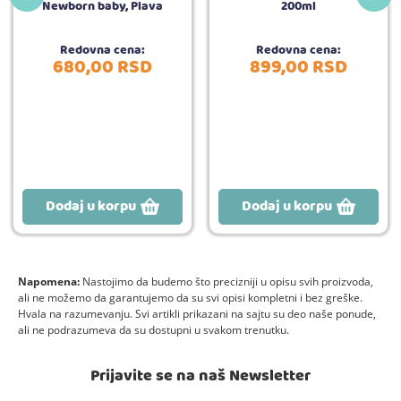
Newborn baby, Plava
200ml
Redovna cena:
Redovna cena:
680,
00
RSD
899,
00
RSD
Dodaj u korpu
Dodaj u korpu
Napomena:
Nastojimo da budemo što precizniji u opisu svih proizvoda,
ali ne možemo da garantujemo da su svi opisi kompletni i bez greške.
Hvala na razumevanju. Svi artikli prikazani na sajtu su deo naše ponude,
ali ne podrazumeva da su dostupni u svakom trenutku.
Prijavite se na naš Newsletter