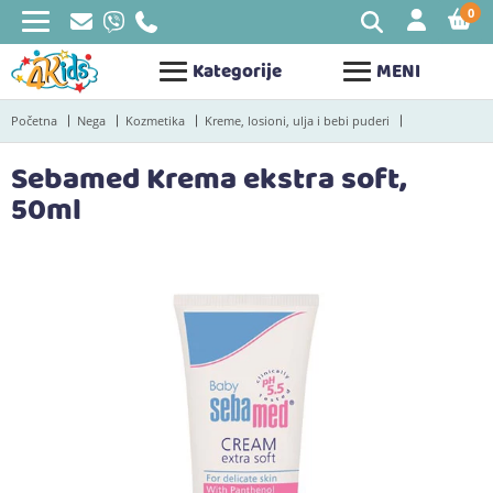
0
STAV
Kategorije
MENI
Početna
Nega
Kozmetika
Kreme, losioni, ulja i bebi puderi
Sebamed Krema ekstra soft,
50ml