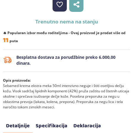
Trenutno nema na stanju
🔥 Popularan izbor među roditeljima - Ovaj proizvod je prodat više od
11
puta
Besplatna dostava za porudžbine preko 6.000,00
dinara.
Opis proizvoda:
Sebamed krema ekstra meka 50ml intenzivno neguje i štiti osetljivu dečju
kožu. Visok sadržaj lipidnih komponenti (42%) pruža zaštitu od štetnih uticaja
okoline i sprečava isušivanje dečje kože. Posebna preporuka za negu u
oblastima prevoja (lakata, kolena, prepona). Preporuka za negu lica i tela
naročito tokom zimskih meseci.
Detaljnije
Specifikacija
Deklaracija