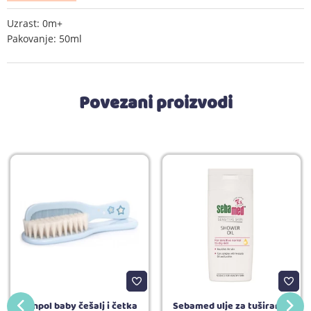
Uzrast: 0m+
Pakovanje: 50ml
Povezani proizvodi
Canpol baby češalj i četka
Sebamed ulje za tuširanje,