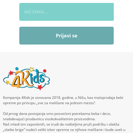
Prijavi se
Kompanija 4Kids je osnovana 2018. godine, u Nišu, kao maloprodaja bebi
opreme po principu „sve za mališane na jednom mestu“.
Od prvog dana postojanja smo posvećeni potrebama beba i dece,
snabdevajući prodavnicu visokokvalitetnim proizvodima.
Naš mladi tim zaposlenih, se trudi da roditeljima pruži podršku i olakša
„slatke brige“ nudeći veliki izbor opreme za njihove mališane i bude uvek u