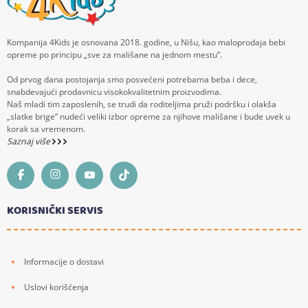
Kompanija 4Kids je osnovana 2018. godine, u Nišu, kao maloprodaja bebi
opreme po principu „sve za mališane na jednom mestu“.
Od prvog dana postojanja smo posvećeni potrebama beba i dece,
snabdevajući prodavnicu visokokvalitetnim proizvodima.
Naš mladi tim zaposlenih, se trudi da roditeljima pruži podršku i olakša
„slatke brige“ nudeći veliki izbor opreme za njihove mališane i bude uvek u
korak sa vremenom.
Saznaj više
KORISNIČKI SERVIS
Informacije o dostavi
Uslovi korišćenja