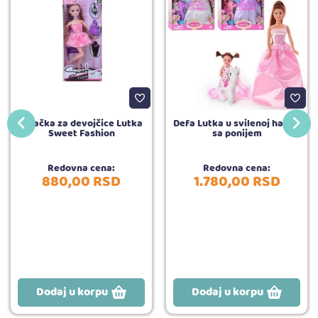
Igračka za devojčice Lutka
Defa Lutka u svilenoj haljini
Sweet Fashion
sa ponijem
Redovna cena:
Redovna cena:
880,
00
RSD
1.780,
00
RSD
Dodaj u korpu
Dodaj u korpu