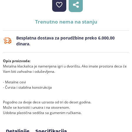
Trenutno nema na stanju
Besplatna dostava za porudžbine preko 6.000,00
dinara.
Opis proizvoda:
Metalna klackalica je namenjena igri u dvorištu. Ako imate prostora deca će
Vam biti zahvalna i oduševljena.
- Metalne cevi
- Čvrsta i stabilna konstrukcija
Pogodno za dvoje dece uzrasta od tri do deset godina.
Može se koristiti i unutra i na otvorenom.
Udobna plastična sedišta sa gumenim ručkama.
Detaljnije
Specifikacija