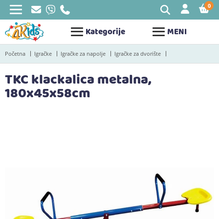
0
STAV
Kategorije
MENI
Početna
Igračke
Igračke za napolje
Igračke za dvorište
TKC klackalica metalna,
180x45x58cm