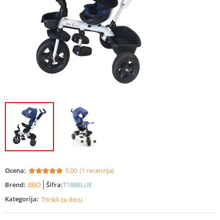
Ocena:
5.00
(1 recenzija)
Brend:
BBO
Šifra:
T188BLUE
Kategorija:
Tricikli za decu