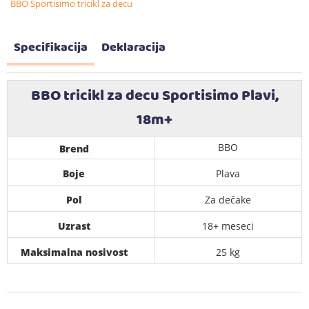
BBO Sportisimo tricikl za decu
Specifikacija
Deklaracija
BBO tricikl za decu Sportisimo Plavi,
18m+
BBO
Brend
Boje
Plava
Pol
Za dečake
Uzrast
18+ meseci
Maksimalna nosivost
25 kg