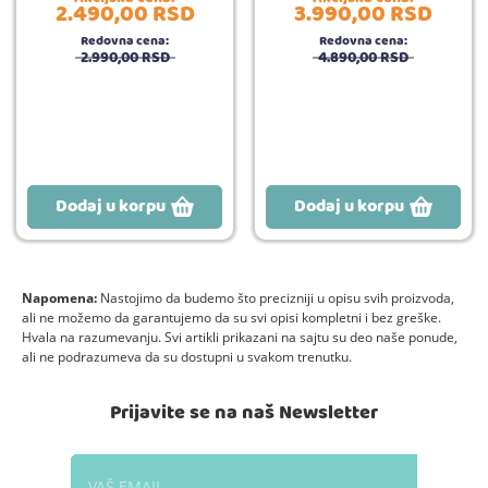
2.490,
00
RSD
3.990,
00
RSD
Redovna cena:
Redovna cena:
2.990,
00
RSD
4.890,
00
RSD
Dodaj u korpu
Dodaj u korpu
Napomena:
Nastojimo da budemo što precizniji u opisu svih proizvoda,
ali ne možemo da garantujemo da su svi opisi kompletni i bez greške.
Hvala na razumevanju. Svi artikli prikazani na sajtu su deo naše ponude,
ali ne podrazumeva da su dostupni u svakom trenutku.
Prijavite se na naš Newsletter