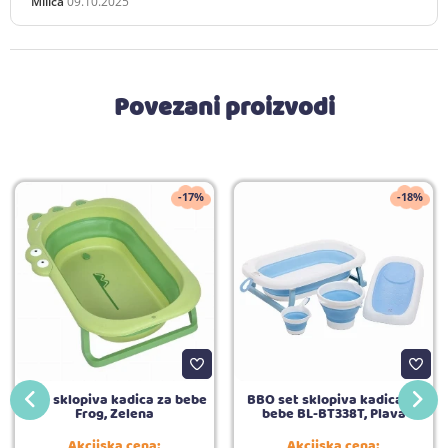
Milica
09.10.2025
Povezani proizvodi
-17%
-18%
BBO sklopiva kadica za bebe
BBO set sklopiva kadica za
Frog, Zelena
bebe BL-BT338T, Plava
Akcijska cena:
Akcijska cena: