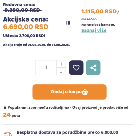
Redovna cena:
9.390,
00
RSD
1.115,
00
RSD
/
Akcijska cena:
mesečno.
6.690,
00
RSD
Na rate bez kamate.
Saznaj više
Ušteda: 2.700,
00
RSD
!
Akcija traje od 01.08.2026. do 31.08.2026.
+
-
Dodaj u korpu
🔥 Popularan izbor među roditeljima - Ovaj proizvod je prodat više od
24
puta
Besplatna dostava za porudžbine preko 6.000,00