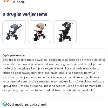
dinara.
U drugim varijantama
Opis proizvoda:
BBO tricikl Sportisimo u plavoj boji pogodan je za decu od 18 meseci do 25 kg
težine deteta. Poseduje sklopive držače za noge na kojima dete dok je malo
može držati nogice a kasnije se mogu sklopiti i koristiti pedale za vožnju.
Ručka sa podešavanjem visine (dva nivoa) preko koje roditelj upravlja
triciklom. Na njoj se nalazi mala torbica za sitnice prilikom šetnje. Kasnije
kada dete odraste i može samostalno koristiti tricikl, možete skinuti ručku za
upravljanje. Poseduje udobno i mekano sedište, koje se može namontirati u
dva pravca, u pravcu kretanja tricikla ili tako da dete gleda u roditelja.
Ovaj model pripada grupi: