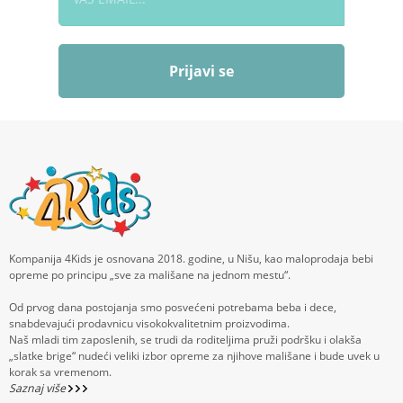
Prijavi se
Kompanija 4Kids je osnovana 2018. godine, u Nišu, kao maloprodaja bebi
opreme po principu „sve za mališane na jednom mestu“.
Od prvog dana postojanja smo posvećeni potrebama beba i dece,
snabdevajući prodavnicu visokokvalitetnim proizvodima.
Naš mladi tim zaposlenih, se trudi da roditeljima pruži podršku i olakša
„slatke brige“ nudeći veliki izbor opreme za njihove mališane i bude uvek u
korak sa vremenom.
Saznaj više