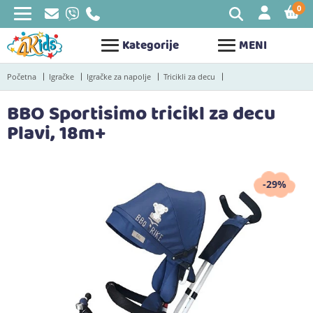
0
STAV
Kategorije
MENI
Početna
Igračke
Igračke za napolje
Tricikli za decu
BBO Sportisimo tricikl za decu
Plavi, 18m+
-29%