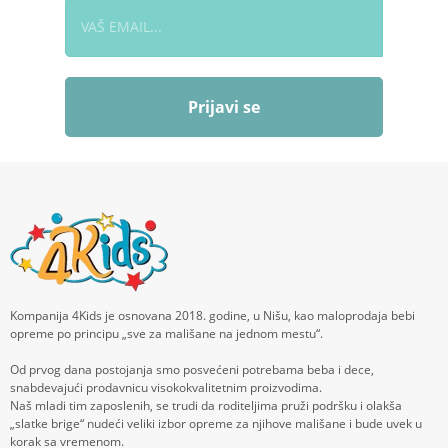
Prijavi se
Kompanija 4Kids je osnovana 2018. godine, u Nišu, kao maloprodaja bebi
opreme po principu „sve za mališane na jednom mestu“.
Od prvog dana postojanja smo posvećeni potrebama beba i dece,
snabdevajući prodavnicu visokokvalitetnim proizvodima.
Naš mladi tim zaposlenih, se trudi da roditeljima pruži podršku i olakša
„slatke brige“ nudeći veliki izbor opreme za njihove mališane i bude uvek u
korak sa vremenom.