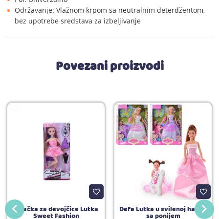
Održavanje: Vlažnom krpom sa neutralnim deterdžentom,
bez upotrebe sredstava za izbeljivanje
Povezani proizvodi
Igračka za devojčice Lutka
Defa Lutka u svilenoj haljini
Sweet Fashion
sa ponijem