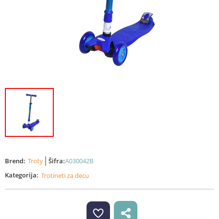
Brend:
Troty
Šifra:
A030042B
Kategorija:
Trotineti za decu