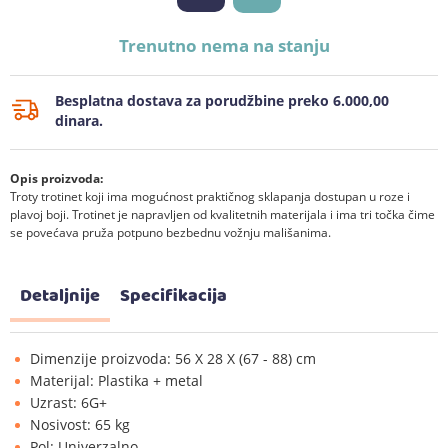
Trenutno nema na stanju
Besplatna dostava za porudžbine preko 6.000,00
dinara.
Opis proizvoda:
Troty trotinet koji ima mogućnost praktičnog sklapanja dostupan u roze i
plavoj boji. Trotinet je napravljen od kvalitetnih materijala i ima tri točka čime
se povećava pruža potpuno bezbednu vožnju mališanima.
Detaljnije
Specifikacija
Dimenzije proizvoda: 56 X 28 X (67 - 88) cm
Materijal: Plastika + metal
Uzrast: 6G+
Nosivost: 65 kg
Pol: Univerzalno