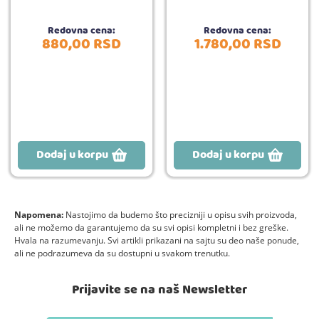
Redovna cena:
Redovna cena:
880,
00
RSD
1.780,
00
RSD
Dodaj u korpu
Dodaj u korpu
Napomena:
Nastojimo da budemo što precizniji u opisu svih proizvoda,
ali ne možemo da garantujemo da su svi opisi kompletni i bez greške.
Hvala na razumevanju. Svi artikli prikazani na sajtu su deo naše ponude,
ali ne podrazumeva da su dostupni u svakom trenutku.
Prijavite se na naš Newsletter