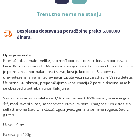
Trenutno nema na stanju
Besplatna dostava za porudžbine preko 6.000,00
dinara.
Opis proizvoda:
Pravi užitak za male i velike, kao međuobrok ili dezert. Idealan obrok van
kuće. Pokrivaju više od 30% preporučenog unosa Kalcijuma i Cinka. Kalcijum
je potreban za normalan rast i razvoj kostiju kod dece. Raznovrsna i
uravnotežena ishrana i zdrav način života važni su za zdravlje Vašeg deteta.
Uz raznoliku ishranu, preporučujemo konzumaciju 2 porcije dnevno kako bi
se obezbedio potreban unos Kalcijuma.
Sastav: Punomasno mleko sa 3,5% mlečne masti 89%, šećer, pšenični griz
4%, modikovani skrob, koncentrat surutke, minerali (magnezijum citrat, cink
sulfat), aroma (sadrži laktozu), zgušnjivač: guma iz semena rogača. Sadrži
gluten.
Uzrast: 6m+
Pakovanje: 400g