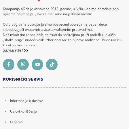
Kompanija 4Kids je osnovana 2018. godine, u Nišu, kao maloprodaja bebi
opreme po principu „sve za mališane na jednom mestu“.
Od prvog dana postojanja smo posvećeni potrebama beba i dece,
snabdevajući prodavnicu visokokvalitetnim proizvodima.
Naš mladi tim zaposlenih, se trudi da roditeljima pruži podršku i olakša
„slatke brige“ nudeći veliki izbor opreme za njihove mališane i bude uvek u
korak sa vremenom.
Saznaj više
KORISNIČKI SERVIS
Informacije o dostavi
Uslovi korišćenja
O nama