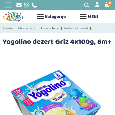
0
STAV
Kategorije
MENI
Početna
Ishrana bebe
Hrana za bebe
Poslastice i deserti
Yogolino dezert Griz 4x100g, 6m+