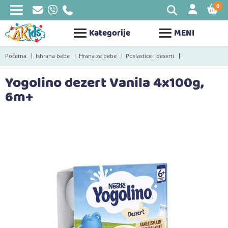
0
STAV
Kategorije
MENI
Početna
Ishrana bebe
Hrana za bebe
Poslastice i deserti
Yogolino dezert Vanila 4x100g,
6m+