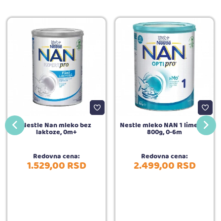
Nestle Nan mleko bez
Nestle mleko NAN 1 limenka
laktoze, 0m+
800g, 0-6m
Redovna cena:
Redovna cena:
1.529,
00
RSD
2.499,
00
RSD