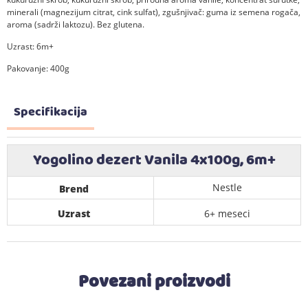
minerali (magnezijum citrat, cink sulfat), zgušnjivač: guma iz semena rogača,
aroma (sadrži laktozu). Bez glutena.
Uzrast: 6m+
Pakovanje: 400g
Specifikacija
Yogolino dezert Vanila 4x100g, 6m+
Nestle
Brend
Uzrast
6+ meseci
Povezani proizvodi