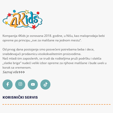
Kompanija 4Kids je osnovana 2018. godine, u Nišu, kao maloprodaja bebi
opreme po principu „sve za mališane na jednom mestu“.
Od prvog dana postojanja smo posvećeni potrebama beba i dece,
snabdevajući prodavnicu visokokvalitetnim proizvodima.
Naš mladi tim zaposlenih, se trudi da roditeljima pruži podršku i olakša
„slatke brige“ nudeći veliki izbor opreme za njihove mališane i bude uvek u
korak sa vremenom.
Saznaj više
KORISNIČKI SERVIS