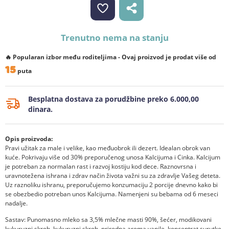
Trenutno nema na stanju
🔥 Popularan izbor među roditeljima - Ovaj proizvod je prodat više od
15
puta
Besplatna dostava za porudžbine preko 6.000,00
dinara.
Opis proizvoda:
Pravi užitak za male i velike, kao međuobrok ili dezert. Idealan obrok van
kuće. Pokrivaju više od 30% preporučenog unosa Kalcijuma i Cinka. Kalcijum
je potreban za normalan rast i razvoj kostiju kod dece. Raznovrsna i
uravnotežena ishrana i zdrav način života važni su za zdravlje Vašeg deteta.
Uz raznoliku ishranu, preporučujemo konzumaciju 2 porcije dnevno kako bi
se obezbedio potreban unos Kalcijuma. Namenjeni su bebama od 6 meseci
nadalje.
Sastav: Punomasno mleko sa 3,5% mlečne masti 90%, šećer, modikovani
kukuruzni skrob, kukuruzni skrob, prirodna aroma vanile, koncentrat surutke,