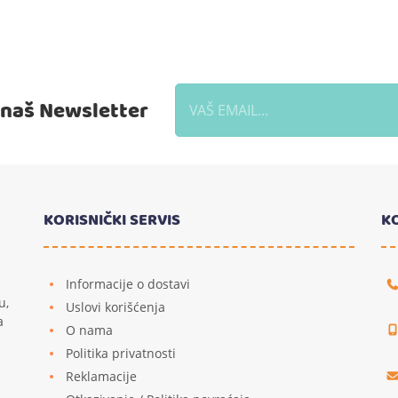
a naš Newsletter
KORISNIČKI SERVIS
K
Informacije o dostavi
u,
Uslovi korišćenja
a
O nama
Politika privatnosti
Reklamacije
u