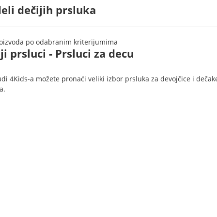
li dečijih prsluka
izvoda po odabranim kriterijumima
ji prsluci - Prsluci za decu
di 4Kids-a možete pronaći veliki izbor prsluka za devojčice i dečak
a.