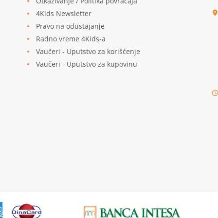
Otkazivanje / Politika povraćaja
4Kids Newsletter
Pravo na odustajanje
Radno vreme 4Kids-a
Vaučeri - Uputstvo za korišćenje
Vaučeri - Uputstvo za kupovinu