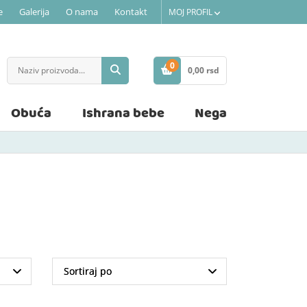
e
Galerija
O nama
Kontakt
MOJ PROFIL
0
0,
00
rsd
STAVKE
Obuća
Ishrana bebe
Nega