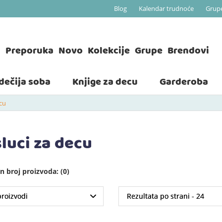
Blog
Kalendar trudnoće
Grup
a
Preporuka
Novo
Kolekcije
Grupe
Brendovi
 dečija soba
Knjige za decu
Garderoba
ecu
sluci za decu
 broj proizvoda: (0)