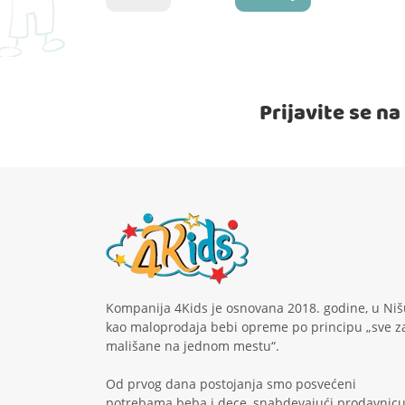
Prijavite se n
Kompanija 4Kids je osnovana 2018. godine, u Niš
kao maloprodaja bebi opreme po principu „sve z
mališane na jednom mestu“.
Od prvog dana postojanja smo posvećeni
potrebama beba i dece, snabdevajući prodavnic