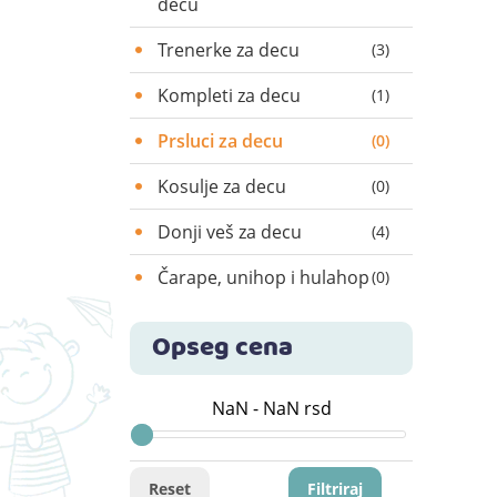
decu
Trenerke za decu
(3)
Kompleti za decu
(1)
Prsluci za decu
(0)
Kosulje za decu
(0)
Donji veš za decu
(4)
Čarape, unihop i hulahop
(0)
Opseg cena
Reset
Filtriraj