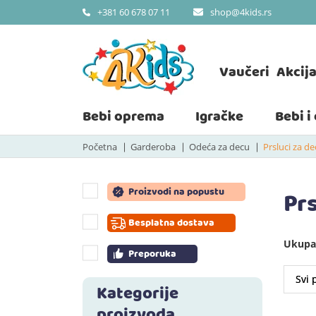
shop@4kids.rs
+381 60 678 07 11
Vaučeri
Akcij
Bebi oprema
Igračke
Bebi i
Početna
Garderoba
Odeća za decu
Prsluci za d
Proizvodi na popustu
Pr
Besplatna dostava
Ukupan
Preporuka
Kategorije
proizvoda