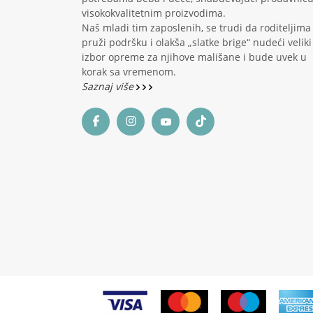
visokokvalitetnim proizvodima.
Naš mladi tim zaposlenih, se trudi da roditeljima
pruži podršku i olakša „slatke brige“ nudeći veliki
izbor opreme za njihove mališane i bude uvek u
korak sa vremenom.
Saznaj više