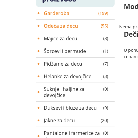
Mode
Garderoba
(199)
Odeća za decu
(55)
Nema pro
Deči
Majice za decu
(3)
U ponu
Šorcevi i bermude
(1)
cenam
Pidžame za decu
(7)
Helanke za devojčice
(3)
Suknje i haljine za
(0)
devojčice
Duksevi i bluze za decu
(9)
Jakne za decu
(20)
Pantalone i farmerice za
(0)