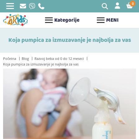
0
STAV
Kategorije
MENI
Koja pumpica za izmuzavanje je najbolja za vas
Početna
Blog
Razvoj beba od 0 do 12 meseci
Koja pumpica za izmuzavanje je najbolja za vas