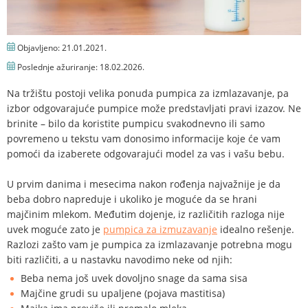
Objavljeno:
21.01.2021.
Poslednje ažuriranje:
18.02.2026.
Na tržištu postoji velika ponuda pumpica za izmlazavanje, pa
izbor odgovarajuće pumpice može predstavljati pravi izazov. Ne
brinite – bilo da koristite pumpicu svakodnevno ili samo
povremeno u tekstu vam donosimo informacije koje će vam
pomoći da izaberete odgovarajući model za vas i vašu bebu.
U prvim danima i mesecima nakon rođenja najvažnije je da
beba dobro napreduje i ukoliko je moguće da se hrani
majčinim mlekom. Međutim dojenje, iz različitih razloga nije
uvek moguće zato je
pumpica za izmuzavanje
idealno rešenje.
Razlozi zašto vam je pumpica za izmlazavanje potrebna mogu
biti različiti, a u nastavku navodimo neke od njih:
Beba nema još uvek dovoljno snage da sama sisa
Majčine grudi su upaljene (pojava mastitisa)