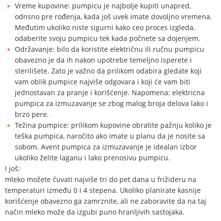
Vreme kupovine: pumpicu je najbolje kupiti unapred,
odnsno pre rođenja, kada još uvek imate dovoljno vremena.
Međutim ukoliko niste sigurni kako ceo proces izgleda,
odaberite svoju pumpicu tek kada počnete sa dojenjem.
Održavanje: bilo da koristite električnu ili ručnu pumpicu
obavezno je da ih nakon upotrebe temeljno isperete i
sterilišete. Zato je važno da prilikom odabira gledate koji
vam oblik pumpice najviše odgovara i koji će vam biti
jednostavan za pranje i korišćenje. Napomena: elektricna
pumpica za izmuzavanje se zbog malog broja delova lako i
brzo pere.
Težina pumpice: prilikom kupovine obratite pažnju koliko je
teška pumpica, naročito ako imate u planu da je nosite sa
sobom. Avent pumpica za izmuzavanje je idealan izbor
ukoliko želite laganu i lako prenosivu pumpicu.
I još:
mleko možete čuvati najviše tri do pet dana u frižideru na
temperaturi između 0 i 4 stepena. Ukoliko planirate kasnije
korišćenje obavezno ga zamrznite, ali ne zaboravite da na taj
način mleko može da izgubi puno hranljivih sastojaka.