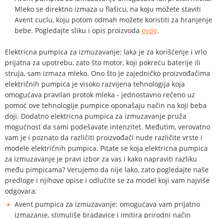
Mleko se direktno izmaza u flašicu, na koju možete staviti
Avent cuclu, koju potom odmah možete koristiti za hranjenje
bebe. Pogledajte sliku i opis proizvoda
ovde
.
Elektricna pumpica za izmuzavanje: laka je za korišćenje i vrlo
prijatna za upotrebu, zato što motor, koji pokreću baterije ili
struja, sam izmaza mleko. Ono što je zajedničko proizvođačima
električnih pumpica je visoko razvijena tehnologija koja
omogućava pravilan protok mleka - jednostavno rečeno uz
pomoć ove tehnologije pumpice oponašaju način na koji beba
doji. Dodatno elektricna pumpica za izmuzavanje pruža
mogućnost da sami podešavate intenzitet. Međutim, verovatno
vam je i poznato da različiti proizvođači nude različite vrste i
modele električnih pumpica. Pitate se koja elektricna pumpica
za izmuzavanje je pravi izbor za vas i kako napraviti razliku
među pimpicama? Verujemo da nije lako, zato pogledajte naše
predloge i njihove opise i odlučite se za model koji vam najviše
odgovara:
Avent pumpica za izmuzavanje: omogućava vam prijatno
izmazanje, stimuliše bradavice i imitira prirodni način