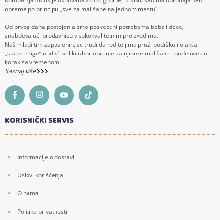
Kompanija 4Kids je osnovana 2018. godine, u Nišu, kao maloprodaja bebi
opreme po principu „sve za mališane na jednom mestu“.
Od prvog dana postojanja smo posvećeni potrebama beba i dece,
snabdevajući prodavnicu visokokvalitetnim proizvodima.
Naš mladi tim zaposlenih, se trudi da roditeljima pruži podršku i olakša
„slatke brige“ nudeći veliki izbor opreme za njihove mališane i bude uvek u
korak sa vremenom.
Saznaj više
KORISNIČKI SERVIS
Informacije o dostavi
Uslovi korišćenja
O nama
Politika privatnosti