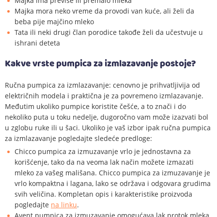
Majka ima previše ili premalo mleka
Majka mora neko vreme da provodi van kuće, ali želi da
beba pije majčino mleko
Tata ili neki drugi član porodice takođe želi da učestvuje u
ishrani deteta
Kakve vrste pumpica za izmlazavanje postoje?
Ručna pumpica za izmlazavanje: cenovno je prihvatljivija od
električnih modela i praktična je za povremeno izmlazavanje.
Međutim ukoliko pumpice koristite češće, a to znači i do
nekoliko puta u toku nedelje, dugoročno vam može izazvati bol
u zglobu ruke ili u šaci. Ukoliko je vaš izbor ipak ručna pumpica
za izmlazavanje pogledajte sledeće predloge:
Chicco pumpica za izmuzavanje vrlo je jednostavna za
korišćenje, tako da na veoma lak način možete izmazati
mleko za vašeg mališana. Chicco pumpica za izmuzavanje je
vrlo kompaktna i lagana, lako se održava i odgovara grudima
svih veličina. Kompletan opis i karakteristike proizvoda
pogledajte
na linku
.
Avent pumpica za izmuzavanje omogućava lak protok mleka.