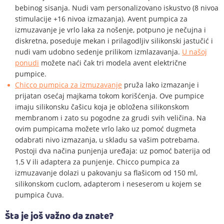
bebinog sisanja. Nudi vam personalizovano iskustvo (8 nivoa
stimulacije +16 nivoa izmazanja). Avent pumpica za
izmuzavanje je vrlo laka za nošenje, potpuno je nečujna i
diskretna, poseduje mekan i prilagodljiv silikonski jastučić i
nudi vam udobno sedenje prilikom izmlazavanja.
U našoj
ponudi
možete naći čak tri modela avent električne
pumpice.
Chicco pumpica za izmuzavanje
pruža lako izmazanje i
prijatan osećaj majkama tokom korišćenja. Ove pumpice
imaju silikonsku čašicu koja je obložena silikonskom
membranom i zato su pogodne za grudi svih veličina. Na
ovim pumpicama možete vrlo lako uz pomoć dugmeta
odabrati nivo izmazanja, u skladu sa vašim potrebama.
Postoji dva načina punjenja uređaja: uz pomoć baterija od
1,5 V ili adaptera za punjenje. Chicco pumpica za
izmuzavanje dolazi u pakovanju sa flašicom od 150 ml,
silikonskom cuclom, adapterom i neseserom u kojem se
pumpica čuva.
Šta je još važno da znate?