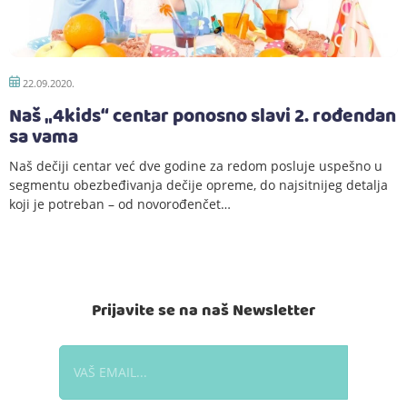
22.09.2020.
Naš „4kids“ centar ponosno slavi 2. rođendan
sa vama
Naš dečiji centar već dve godine za redom posluje uspešno u
segmentu obezbeđivanja dečije opreme, do najsitnijeg detalja
koji je potreban – od novorođenčet…
Prijavite se na naš Newsletter