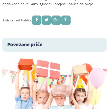
onda kada nauči kako izgledaju brojevi i nauče da broje.
Sviđa vam se? Podelite.
Povezane priče