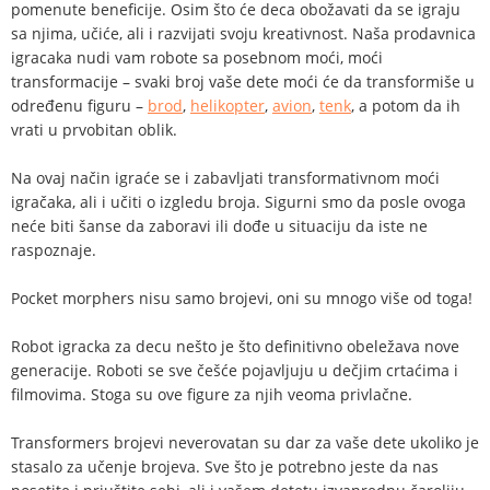
pomenute beneficije. Osim što će deca obožavati da se igraju
sa njima, učiće, ali i razvijati svoju kreativnost. Naša prodavnica
igracaka nudi vam robote sa posebnom moći, moći
transformacije – svaki broj vaše dete moći će da transformiše u
određenu figuru –
brod
,
helikopter
,
avion
,
tenk
, a potom da ih
vrati u prvobitan oblik.
Na ovaj način igraće se i zabavljati transformativnom moći
igračaka, ali i učiti o izgledu broja. Sigurni smo da posle ovoga
neće biti šanse da zaboravi ili dođe u situaciju da iste ne
raspoznaje.
Pocket morphers nisu samo brojevi, oni su mnogo više od toga!
Robot igracka za decu nešto je što definitivno obeležava nove
generacije. Roboti se sve češće pojavljuju u dečjim crtaćima i
filmovima. Stoga su ove figure za njih veoma privlačne.
Transformers brojevi neverovatan su dar za vaše dete ukoliko je
stasalo za učenje brojeva. Sve što je potrebno jeste da nas