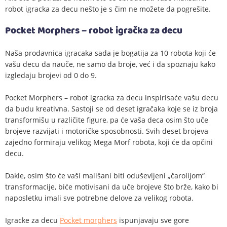
robot igracka za decu nešto je s čim ne možete da pogrešite.
Pocket Morphers – robot igračka za decu
Naša prodavnica igracaka sada je bogatija za 10 robota koji će
vašu decu da nauče, ne samo da broje, već i da spoznaju kako
izgledaju brojevi od 0 do 9.
Pocket Morphers – robot igracka za decu inspirisaće vašu decu
da budu kreativna. Sastoji se od deset igračaka koje se iz broja
transformišu u različite figure, pa će vaša deca osim što uče
brojeve razvijati i motoričke sposobnosti. Svih deset brojeva
zajedno formiraju velikog Mega Morf robota, koji će da opčini
decu.
Dakle, osim što će vaši mališani biti oduševljeni „čarolijom“
transformacije, biće motivisani da uče brojeve što brže, kako bi
naposletku imali sve potrebne delove za velikog robota.
Igracke za decu
Pocket morphers
ispunjavaju sve gore