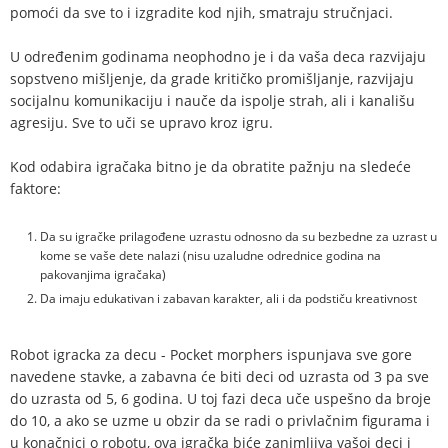
pomoći da sve to i izgradite kod njih, smatraju stručnjaci.
U određenim godinama neophodno je i da vaša deca razvijaju
sopstveno mišljenje, da grade kritičko promišljanje, razvijaju
socijalnu komunikaciju i nauče da ispolje strah, ali i kanališu
agresiju. Sve to uči se upravo kroz igru.
Kod odabira igračaka bitno je da obratite pažnju na sledeće
faktore:
Da su igračke prilagođene uzrastu odnosno da su bezbedne za uzrast u
kome se vaše dete nalazi (nisu uzaludne odrednice godina na
pakovanjima igračaka)
Da imaju edukativan i zabavan karakter, ali i da podstiču kreativnost
Robot igracka za decu - Pocket morphers ispunjava sve gore
navedene stavke, a zabavna će biti deci od uzrasta od 3 pa sve
do uzrasta od 5, 6 godina. U toj fazi deca uče uspešno da broje
do 10, a ako se uzme u obzir da se radi o privlačnim figurama i
u konačnici o robotu, ova igračka biće zanimljiva vašoj deci i