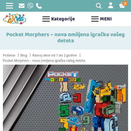
0
STAV
Kategorije
MENI
Pocket Morphers – nova omiljena igračka vašeg
deteta
Početna
Blog
Razvoj dece od 1 do 2 godine
Pocket Morphers – nova omiljena igračka vašeg deteta