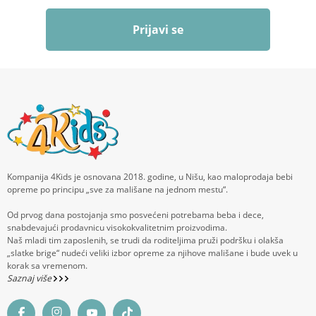
Prijavi se
Kompanija 4Kids je osnovana 2018. godine, u Nišu, kao maloprodaja bebi
opreme po principu „sve za mališane na jednom mestu“.
Od prvog dana postojanja smo posvećeni potrebama beba i dece,
snabdevajući prodavnicu visokokvalitetnim proizvodima.
Naš mladi tim zaposlenih, se trudi da roditeljima pruži podršku i olakša
„slatke brige“ nudeći veliki izbor opreme za njihove mališane i bude uvek u
korak sa vremenom.
Saznaj više