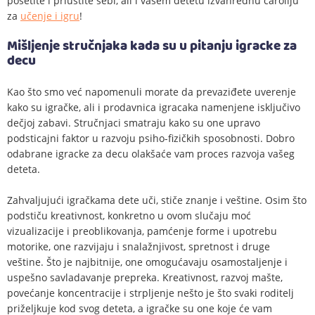
posetite i priuštite sebi, ali i vašem detetu izvanrednu čaroliju
za
učenje i igru
!
Mišljenje stručnjaka kada su u pitanju igracke za
decu
Kao što smo već napomenuli morate da prevaziđete uverenje
kako su igračke, ali i prodavnica igracaka namenjene isključivo
dečjoj zabavi. Stručnjaci smatraju kako su one upravo
podsticajni faktor u razvoju psiho-fizičkih sposobnosti. Dobro
odabrane igracke za decu olakšaće vam proces razvoja vašeg
deteta.
Zahvaljujući igračkama dete uči, stiče znanje i veštine. Osim što
podstiču kreativnost, konkretno u ovom slučaju moć
vizualizacije i preoblikovanja, pamćenje forme i upotrebu
motorike, one razvijaju i snalažnjivost, spretnost i druge
veštine. Što je najbitnije, one omogućavaju osamostaljenje i
uspešno savladavanje prepreka. Kreativnost, razvoj mašte,
povećanje koncentracije i strpljenje nešto je što svaki roditelj
priželjkuje kod svog deteta, a igračke su one koje će vam