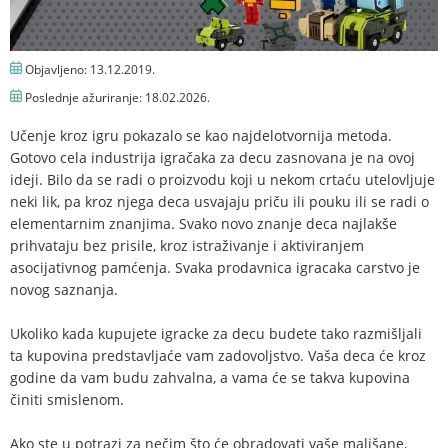
Objavljeno:
13.12.2019.
Poslednje ažuriranje:
18.02.2026.
Učenje kroz igru pokazalo se kao najdelotvornija metoda.
Gotovo cela industrija igračaka za decu zasnovana je na ovoj
ideji. Bilo da se radi o proizvodu koji u nekom crtaću utelovljuje
neki lik, pa kroz njega deca usvajaju priču ili pouku ili se radi o
elementarnim znanjima. Svako novo znanje deca najlakše
prihvataju bez prisile, kroz istraživanje i aktiviranjem
asocijativnog pamćenja. Svaka prodavnica igracaka carstvo je
novog saznanja.
Ukoliko kada kupujete igracke za decu budete tako razmišljali
ta kupovina predstavljaće vam zadovoljstvo. Vaša deca će kroz
godine da vam budu zahvalna, a vama će se takva kupovina
činiti smislenom.
Ako ste u potrazi za nečim što će obradovati vaše mališane,