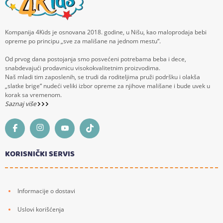
Kompanija 4Kids je osnovana 2018. godine, u Nišu, kao maloprodaja bebi
opreme po principu „sve za mališane na jednom mestu“.
Od prvog dana postojanja smo posvećeni potrebama beba i dece,
snabdevajući prodavnicu visokokvalitetnim proizvodima.
Naš mladi tim zaposlenih, se trudi da roditeljima pruži podršku i olakša
„slatke brige“ nudeći veliki izbor opreme za njihove mališane i bude uvek u
korak sa vremenom.
Saznaj više
KORISNIČKI SERVIS
Informacije o dostavi
Uslovi korišćenja