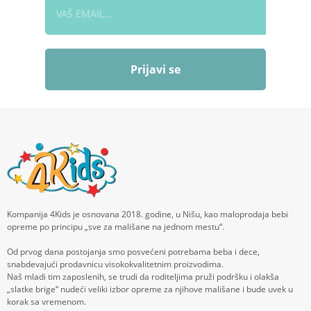
Prijavi se
Kompanija 4Kids je osnovana 2018. godine, u Nišu, kao maloprodaja bebi
opreme po principu „sve za mališane na jednom mestu“.
Od prvog dana postojanja smo posvećeni potrebama beba i dece,
snabdevajući prodavnicu visokokvalitetnim proizvodima.
Naš mladi tim zaposlenih, se trudi da roditeljima pruži podršku i olakša
„slatke brige“ nudeći veliki izbor opreme za njihove mališane i bude uvek u
korak sa vremenom.