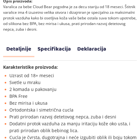
Opis proizvoda:
Varalica za bebe Cloud Bear pogodna je za decu stariju od 18 meseci. Štitnik
varalice ima 4 izuzetno velika otvora i dizajniran je specijalno za maksimalni
protok vazduha kako bi osetljiva koža vaše bebe ostala suva tokom upotrebe,
od silikona bez BPA, bez mirisa i ukusa, prati prirodan razvoj detetovog
nepca, zuba i desni.
Detaljnije
Specifikacija
Deklaracija
Karakteristike proizvoda:
Uzrast od 18+ meseci
Svetle u mraku
2 komada u pakovanju
BPA Free
Bez mirisa i ukusa
Ortodontska i simetrična cucla
Prati prirodan razvoj detetovog nepca, zuba i desni
Dodatni protok vazduha za manju iritaciju kože oko usta, i
prati prirodan oblik bebinog lica.
Cucla je čvrsta, dugotrajna i neće izgubiti oblik ili boju tokom