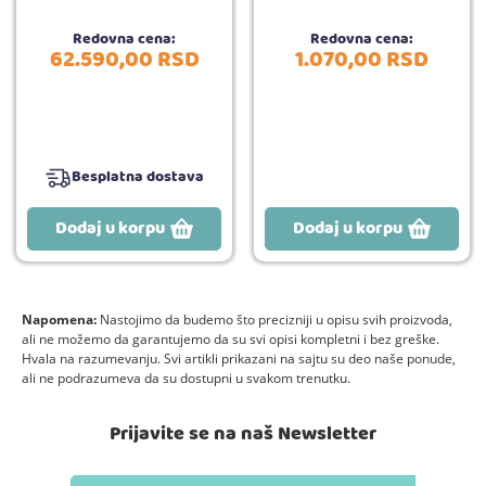
Redovna cena:
Redovna cena:
62.590,
00
RSD
1.070,
00
RSD
Besplatna dostava
Dodaj u korpu
Dodaj u korpu
Napomena:
Nastojimo da budemo što precizniji u opisu svih proizvoda,
ali ne možemo da garantujemo da su svi opisi kompletni i bez greške.
Hvala na razumevanju. Svi artikli prikazani na sajtu su deo naše ponude,
ali ne podrazumeva da su dostupni u svakom trenutku.
Prijavite se na naš Newsletter