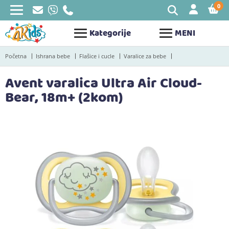
0
STAV
Kategorije
MENI
Početna
Ishrana bebe
Flašice i cucle
Varalice za bebe
Avent varalica Ultra Air Cloud-
Bear, 18m+ (2kom)