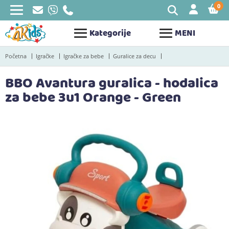
0
STAV
Kategorije
MENI
Početna
Igračke
Igračke za bebe
Guralice za decu
BBO Avantura guralica - hodalica
za bebe 3u1 Orange - Green