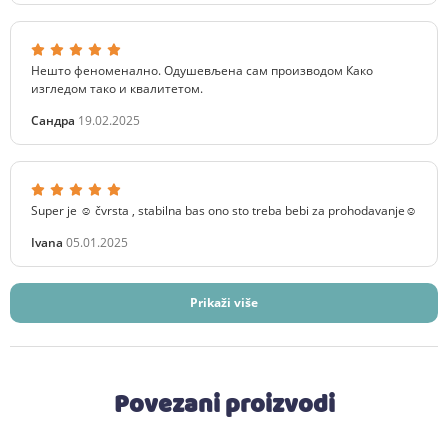
Нешто феноменално. Одушевљена сам производом Како
изгледом тако и квалитетом.
Сандра
19.02.2025
Super je ☺️ čvrsta , stabilna bas ono sto treba bebi za prohodavanje☺️
Ivana
05.01.2025
Prikaži više
Povezani proizvodi