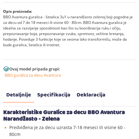
Opis proizvoda:
BBO Avantura guralica - šetalica 3u1 u narandžasto zelenoj boji pogodna je
za decu od 7 do 18 meseci ili visine 60 - 80cm. BBO Avantura guralica je
idealna za razvijanje sposobnosti kao što su koordinacija ruku i očiju,
prepoznavanje boja, prepoznavanje zvuka, spretnost, veštine kretanja,
hodanje. Poseduje 3 funkicije koje se veoma lako transformišu, može da
bude guralica, šetalica ili trotinet.
Ovaj model pripada grupi:
BBO guralica za decu Avantura
Detaljnije
Specifikacija
Deklaracija
Karakteristike Guralice za decu BBO Avantura
Narandžasto - Zelena
Predviđena je za decu uzrasta 7-18 meseci ili visine 60 -
80cm