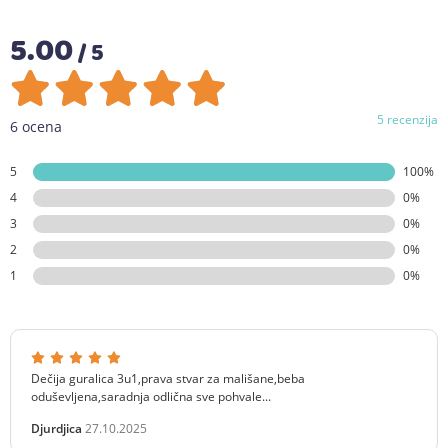
5.00
/ 5
5 recenzija
6 ocena
5
100%
4
0%
3
0%
2
0%
1
0%
Dečija guralica 3u1,prava stvar za mališane,beba
oduševljena,saradnja odlična sve pohvale...
Djurdjica
27.10.2025