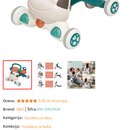
Ocena:
5.00
(6 recenzija)
Brend:
BBO
Šifra:
BW-206ORGR
Kategorija:
Guralice za decu
Kolekcija:
Hodalice za bebe