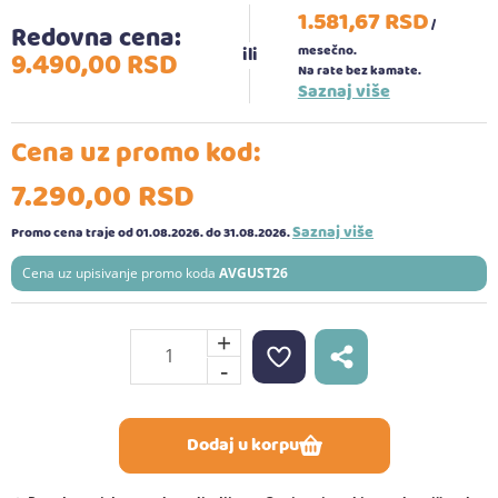
1.581,
67
RSD
/
Redovna cena:
mesečno.
9.490,
00
RSD
Na rate bez kamate.
Saznaj više
Cena uz promo kod:
7.290,
00
RSD
Saznaj više
Promo cena traje od 01.08.2026.
do 31.08.2026.
Cena uz upisivanje promo koda
AVGUST26
+
-
Dodaj u korpu