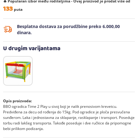
🔥 Popularan izbor među roditeljima - Ovaj proizvod je prodat više od
133
puta
Besplatna dostava za porudžbine preko 6.000,00
dinara.
U drugim varijantama
Opis proizvoda:
BBO ogradica Time 2 Play u sivoj boji je nalik prenosivom krevetcu.
Predviđena za decu od rođenja do 15kg. Pod ogradice je ploča presvučena
sunđerom. Laka i jednostavna za sklapanje, rasklapanje i transport. Poseduje
torbu radi lakšeg transporta. Takođe poseduje i dve ručkice da pripomogne
bebi prilikom podizanja.