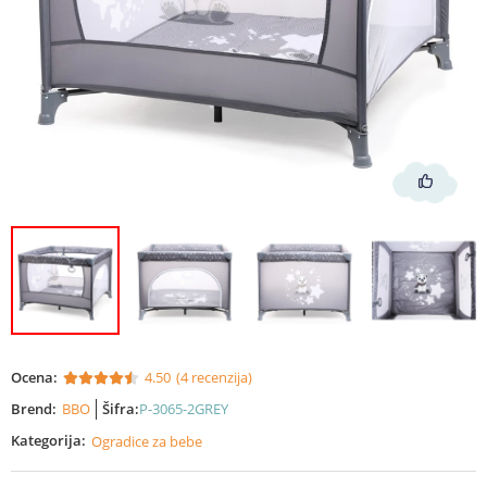
Ocena:
4.50
(4 recenzija)
Brend:
BBO
Šifra:
P-3065-2GREY
Kategorija:
Ogradice za bebe