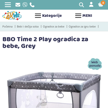
0
STAV
Kategorije
MENI
Početna
Bebi i dečija soba
Ogradice za bebe
Ogradice za igru bebe
BBO Time 2 Play ogradica za
bebe, Grey