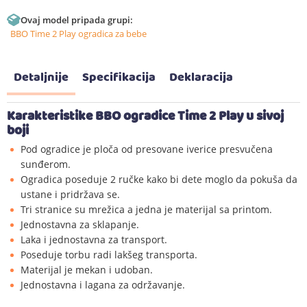
Ovaj model pripada grupi:
BBO Time 2 Play ogradica za bebe
Detaljnije
Specifikacija
Deklaracija
Karakteristike BBO ogradice Time 2 Play u sivoj
boji
Pod ogradice je ploča od presovane iverice presvučena
sunđerom.
Ogradica poseduje 2 ručke kako bi dete moglo da pokuša da
ustane i pridržava se.
Tri stranice su mrežica a jedna je materijal sa printom.
Jednostavna za sklapanje.
Laka i jednostavna za transport.
Poseduje torbu radi lakšeg transporta.
Materijal je mekan i udoban.
Jednostavna i lagana za održavanje.