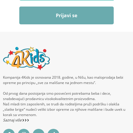
Prijavi se
Kompanija 4Kids je osnovana 2018. godine, u Nišu, kao maloprodaja bebi
opreme po principu „sve za mališane na jednom mestu“.
Od prvog dana postojanja smo posvećeni potrebama beba i dece,
snabdevajući prodavnicu visokokvalitetnim proizvodima.
Naš mladi tim zaposlenih, se trudi da roditeljima pruži podršku i olakša
„slatke brige“ nudeći veliki izbor opreme za njihove mališane i bude uvek u
korak sa vremenom.
Saznaj više