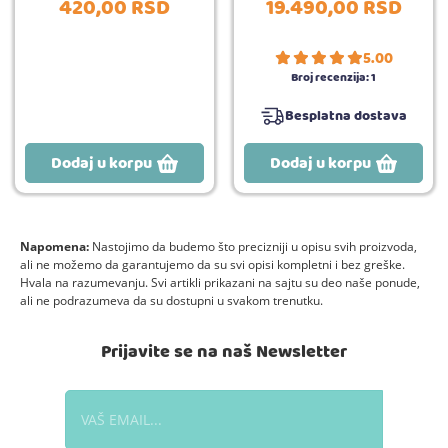
420,
00
RSD
19.490,
00
RSD
5.00
Broj recenzija:
1
Besplatna dostava
Dodaj u korpu
Dodaj u korpu
Napomena:
Nastojimo da budemo što precizniji u opisu svih proizvoda,
ali ne možemo da garantujemo da su svi opisi kompletni i bez greške.
Hvala na razumevanju. Svi artikli prikazani na sajtu su deo naše ponude,
ali ne podrazumeva da su dostupni u svakom trenutku.
Prijavite se na naš Newsletter