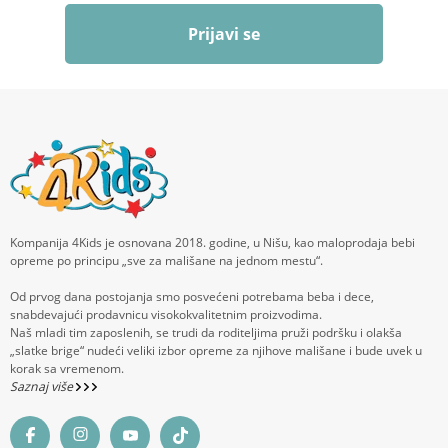
Prijavi se
Kompanija 4Kids je osnovana 2018. godine, u Nišu, kao maloprodaja bebi
opreme po principu „sve za mališane na jednom mestu“.
Od prvog dana postojanja smo posvećeni potrebama beba i dece,
snabdevajući prodavnicu visokokvalitetnim proizvodima.
Naš mladi tim zaposlenih, se trudi da roditeljima pruži podršku i olakša
„slatke brige“ nudeći veliki izbor opreme za njihove mališane i bude uvek u
korak sa vremenom.
Saznaj više