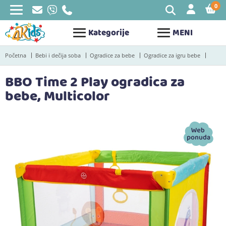
0
STAV
Kategorije
MENI
Početna
Bebi i dečija soba
Ogradice za bebe
Ogradice za igru bebe
BBO Time 2 Play ogradica za
bebe, Multicolor