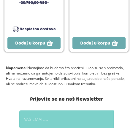
20.790,
00
RSD
Besplatna dostava
Dodaj u korpu
Dodaj u korpu
Napomena:
Nastojimo da budemo što precizniji u opisu svih proizvoda,
ali ne možemo da garantujemo da su svi opisi kompletni i bez greške.
Hvala na razumevanju. Svi artikli prikazani na sajtu su deo naše ponude,
ali ne podrazumeva da su dostupni u svakom trenutku.
Prijavite se na naš Newsletter