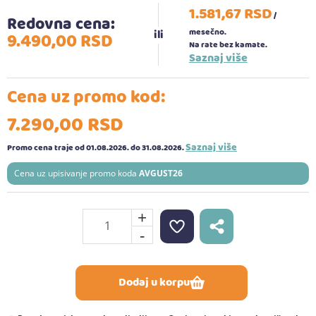
1.581,
67
RSD
/
Redovna cena:
mesečno.
9.490,
00
RSD
Na rate bez kamate.
Saznaj više
Cena uz promo kod:
7.290,
00
RSD
Saznaj više
Promo cena traje od 01.08.2026.
do 31.08.2026.
Cena uz upisivanje promo koda
AVGUST26
+
-
Dodaj u korpu