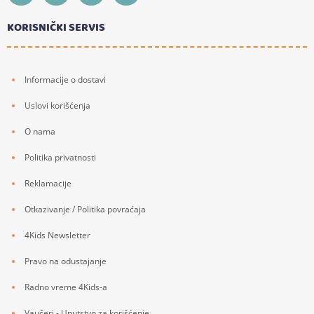
KORISNIČKI SERVIS
Informacije o dostavi
Uslovi korišćenja
O nama
Politika privatnosti
Reklamacije
Otkazivanje / Politika povraćaja
4Kids Newsletter
Pravo na odustajanje
Radno vreme 4Kids-a
Vaučeri - Uputstvo za korišćenje