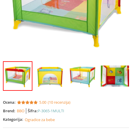
Ocena:
5.00
(10 recenzija)
Brend:
BBO
Šifra:
P-3065-1MULTI
Kategorija:
Ogradice za bebe