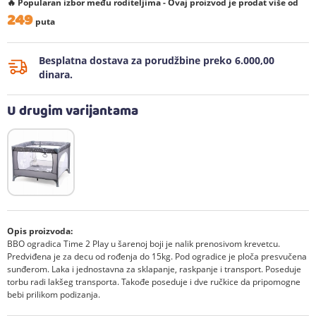
🔥 Popularan izbor među roditeljima - Ovaj proizvod je prodat više od
249
puta
Besplatna dostava za porudžbine preko 6.000,00
dinara.
U drugim varijantama
Opis proizvoda:
BBO ogradica Time 2 Play u šarenoj boji je nalik prenosivom krevetcu.
Predviđena je za decu od rođenja do 15kg. Pod ogradice je ploča presvučena
sunđerom. Laka i jednostavna za sklapanje, raskpanje i transport. Poseduje
torbu radi lakšeg transporta. Takođe poseduje i dve ručkice da pripomogne
bebi prilikom podizanja.