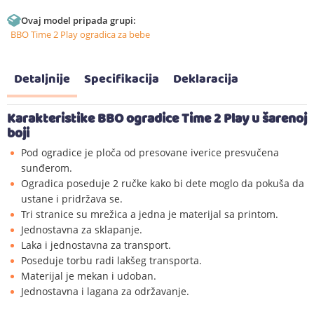
Ovaj model pripada grupi:
BBO Time 2 Play ogradica za bebe
Detaljnije
Specifikacija
Deklaracija
Karakteristike BBO ogradice Time 2 Play u šarenoj
boji
Pod ogradice je ploča od presovane iverice presvučena
sunđerom.
Ogradica poseduje 2 ručke kako bi dete moglo da pokuša da
ustane i pridržava se.
Tri stranice su mrežica a jedna je materijal sa printom.
Jednostavna za sklapanje.
Laka i jednostavna za transport.
Poseduje torbu radi lakšeg transporta.
Materijal je mekan i udoban.
Jednostavna i lagana za održavanje.