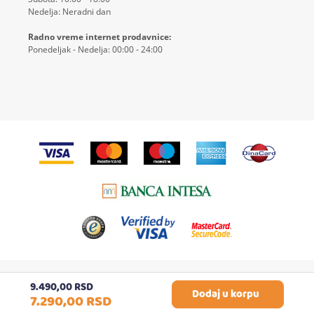
Nedelja: Neradni dan
Radno vreme internet prodavnice:
Ponedeljak - Nedelja: 00:00 - 24:00
© 2026
4KIDS
| Sva prava zadržana
9.490,
00
RSD
Izrada Internet prodavnice etikDigital
Dodaj u korpu
7.290,
00
RSD