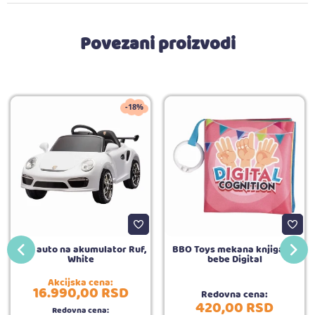
Povezani proizvodi
-18%
BBO auto na akumulator Ruf,
BBO Toys mekana knjiga za
White
bebe Digital
Akcijska cena:
16.990,
00
RSD
Redovna cena:
420,
00
RSD
Redovna cena: