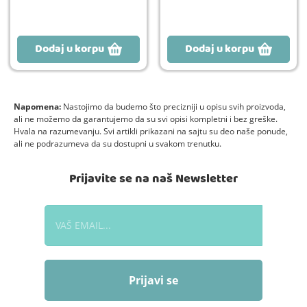
Dodaj u korpu
Dodaj u korpu
Napomena:
Nastojimo da budemo što precizniji u opisu svih proizvoda,
ali ne možemo da garantujemo da su svi opisi kompletni i bez greške.
Hvala na razumevanju. Svi artikli prikazani na sajtu su deo naše ponude,
ali ne podrazumeva da su dostupni u svakom trenutku.
Prijavite se na naš Newsletter
Prijavi se