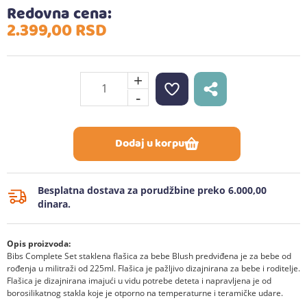
Redovna cena:
2.399,
00
RSD
+
-
Dodaj u korpu
Besplatna dostava za porudžbine preko 6.000,00
dinara.
Opis proizvoda:
Bibs Complete Set staklena flašica za bebe Blush predviđena je za bebe od
rođenja u militraži od 225ml. Flašica je pažljivo dizajnirana za bebe i roditelje.
Flašica je dizajnirana imajući u vidu potrebe deteta i napravljena je od
borosilikatnog stakla koje je otporno na temperaturne i teramičke udare.