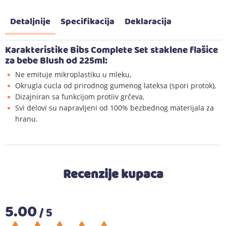
Detaljnije
Specifikacija
Deklaracija
Karakteristike Bibs Complete Set staklene flašice
za bebe Blush od 225ml:
Ne emituje mikroplastiku u mleku,
Okrugla cucla od prirodnog gumenog lateksa (spori protok),
Dizajniran sa funkcijom protiiv grčeva,
Svi delovi su napravljeni od 100% bezbednog materijala za
hranu.
Recenzije kupaca
5.00
/ 5