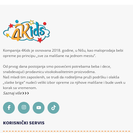
Kompanija 4Kids je osnovana 2018. godine, u Nišu, kao maloprodaja bebi
opreme po principu „sve za mališane na jednom mestu“.
Od prvog dana postojanja smo posvećeni potrebama beba i dece,
snabdevajući prodavnicu visokokvalitetnim proizvodima.
Naš mladi tim zaposlenih, se trudi da roditeljima pruži podršku i olakša
„slatke brige“ nudeći veliki izbor opreme za njihove mališane i bude uvek u
korak sa vremenom.
Saznaj više
KORISNIČKI SERVIS