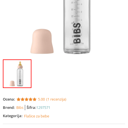
Ocena:
5.00
(1 recenzija)
Brend:
Bibs
Šifra:
1297571
Kategorija:
Flašice za bebe