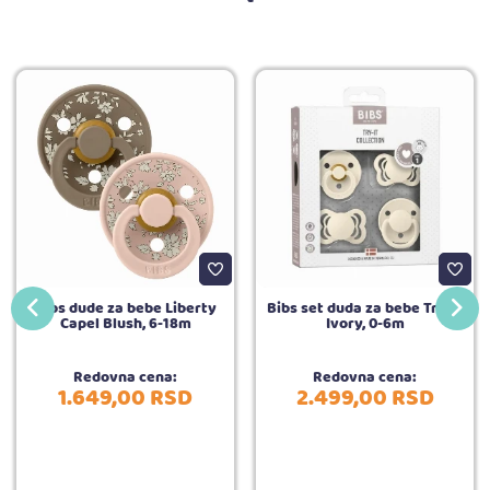
Bibs dude za bebe Liberty
Bibs set duda za bebe Try-it
Capel Blush, 6-18m
Ivory, 0-6m
Redovna cena:
Redovna cena:
1.649,
00
RSD
2.499,
00
RSD