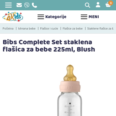
0
STAV
Kategorije
MENI
Početna
Ishrana bebe
Flašice i cucle
Flašice za bebe
Staklene flašice za b
Bibs Complete Set staklena
flašica za bebe 225ml, Blush