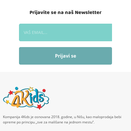
Prijavite se na naš Newsletter
Prijavi se
Kompanija 4Kids je osnovana 2018. godine, u Nišu, kao maloprodaja bebi
opreme po principu „sve za mališane na jednom mestu“.