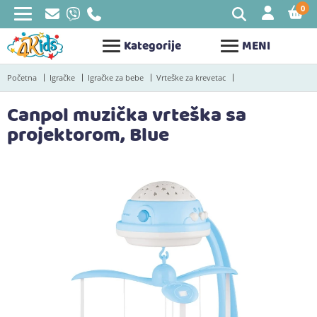
0
STAV
Kategorije
MENI
Početna
Igračke
Igračke za bebe
Vrteške za krevetac
Canpol muzička vrteška sa
projektorom, Blue