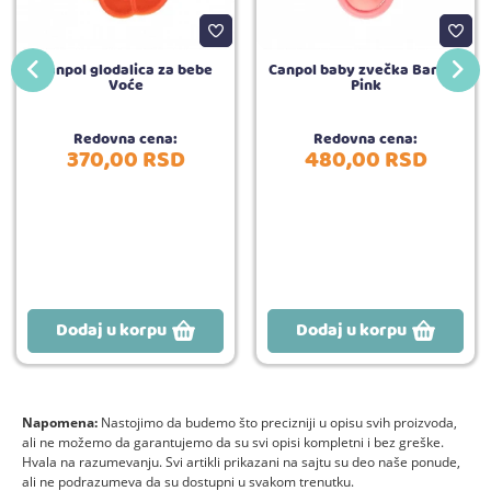
Canpol glodalica za bebe
Canpol baby zvečka Barbell
Voće
Pink
Redovna cena:
Redovna cena:
370,
00
RSD
480,
00
RSD
Dodaj u korpu
Dodaj u korpu
Napomena:
Nastojimo da budemo što precizniji u opisu svih proizvoda,
ali ne možemo da garantujemo da su svi opisi kompletni i bez greške.
Hvala na razumevanju. Svi artikli prikazani na sajtu su deo naše ponude,
ali ne podrazumeva da su dostupni u svakom trenutku.