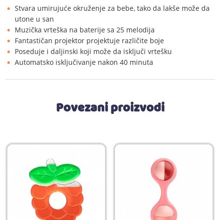
Stvara umirujuće okruženje za bebe, tako da lakše može da
utone u san
Muzička vrteška na baterije sa 25 melodija
Fantastičan projektor projektuje različite boje
Poseduje i daljinski koji može da isključi vrtešku
Automatsko isključivanje nakon 40 minuta
Povezani proizvodi