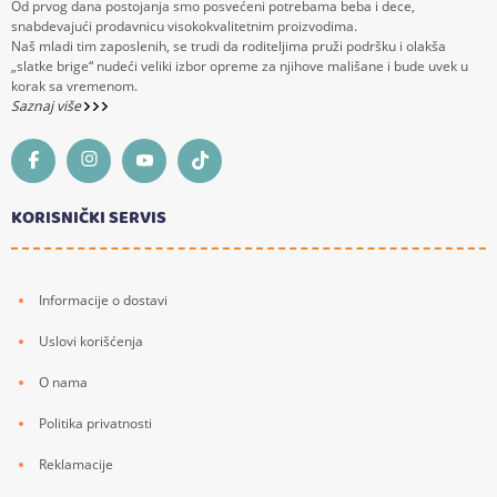
Od prvog dana postojanja smo posvećeni potrebama beba i dece,
snabdevajući prodavnicu visokokvalitetnim proizvodima.
Naš mladi tim zaposlenih, se trudi da roditeljima pruži podršku i olakša
„slatke brige“ nudeći veliki izbor opreme za njihove mališane i bude uvek u
korak sa vremenom.
Saznaj više
KORISNIČKI SERVIS
Informacije o dostavi
Uslovi korišćenja
O nama
Politika privatnosti
Reklamacije