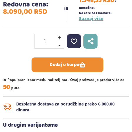
1.348,
33
RSD
/
Redovna cena:
mesečno.
8.090,
00
RSD
Na rate bez kamate.
Saznaj više
+
-
Dodaj u korpu
🔥 Popularan izbor među roditeljima - Ovaj proizvod je prodat više od
50
puta
Besplatna dostava za porudžbine preko 6.000,00
dinara.
U drugim varijantama