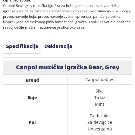
Opis proizvoda:
Canpol Bear grey muzička igračka za bebe je mekana i zabavna dečija
igračka idealna za razvijanje sposobnosti kao što su koordinacija ruku i očiju,
prepoznavanje boja, prepoznavanje zvuka, spretnost, pamćenje oblika.
Napravljena od mekanog pliša fantastična igračka u obliku životinje podstiče
razvoj dečije mašte i razumevanje slika oko sebe.
Specifikacija
Deklaracija
Canpol muzička igračka Bear, Grey
Canpol babies
Brend
Siva
Boje
Tirkiz
Mint
Za dečake
Pol
Za devojčice
Univerzalno