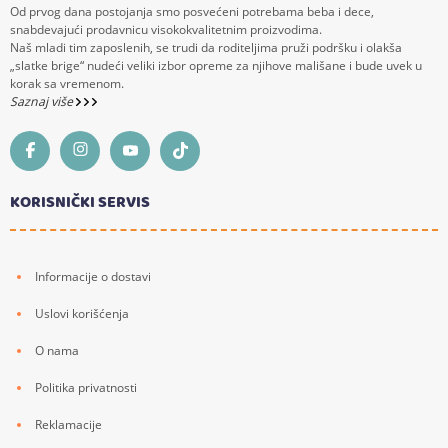
Od prvog dana postojanja smo posvećeni potrebama beba i dece,
snabdevajući prodavnicu visokokvalitetnim proizvodima.
Naš mladi tim zaposlenih, se trudi da roditeljima pruži podršku i olakša
„slatke brige“ nudeći veliki izbor opreme za njihove mališane i bude uvek u
korak sa vremenom.
Saznaj više
KORISNIČKI SERVIS
Informacije o dostavi
Uslovi korišćenja
O nama
Politika privatnosti
Reklamacije