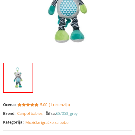
Ocena:
5.00
(1 recenzija)
Brend:
Canpol babies
Šifra:
68/053_grey
Kategorija:
Muzičke igračke za bebe