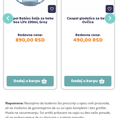
Canpol Babies šolja za bebe
Canpol glodalica za bebe
Sea Life 230ml, Grey
Ovčica
Redovna cena:
Redovna cena:
890,
00
RSD
490,
00
RSD
Dodaj u korpu
Dodaj u korpu
Napomena:
Nastojimo da budemo što precizniji u opisu svih proizvoda,
ali ne možemo da garantujemo da su svi opisi kompletni i bez greške.
Hvala na razumevanju. Svi artikli prikazani na sajtu su deo naše ponude,
ali ne podrazumeva da su dostupni u svakom trenutku.