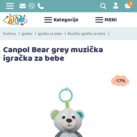
0
STAV
Kategorije
MENI
Početna
Igračke
Igračke za bebe
Muzičke igračke za bebe
Canpol Bear grey muzička
igračka za bebe
-17%