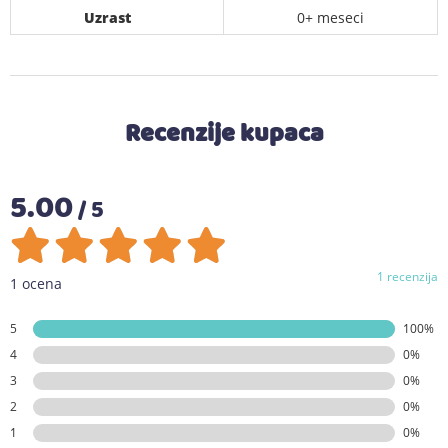
Uzrast
0+ meseci
Recenzije kupaca
5.00
/ 5
1 recenzija
1 ocena
5
100%
4
0%
3
0%
2
0%
1
0%