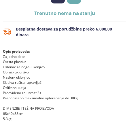
Trenutno nema na stanju
Besplatna dostava za porudžbine preko 6.000,00
dinara.
Opis proizvoda:
Za jedno dete
Čvrsta plastika
Oslonac za noge- ukonjivo
Obruč- uklonjivo
Naslon- uklonjivo
Skidiva ručica- upravljač
Oslikana kutija
Predviđeno za uzrast 3+
Preporuceno maksimalno opterećenje do 30kg
DIMENZIJE I TEŽINA PROIZVODA
68x40x88cm
5.3kg