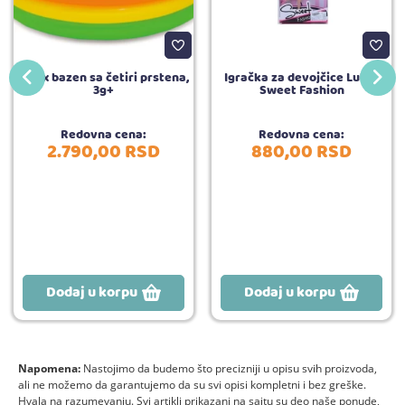
Intex bazen sa četiri prstena,
Igračka za devojčice Lutka
3g+
Sweet Fashion
Redovna cena:
Redovna cena:
2.790,
00
RSD
880,
00
RSD
Dodaj u korpu
Dodaj u korpu
Napomena:
Nastojimo da budemo što precizniji u opisu svih proizvoda,
ali ne možemo da garantujemo da su svi opisi kompletni i bez greške.
Hvala na razumevanju. Svi artikli prikazani na sajtu su deo naše ponude,