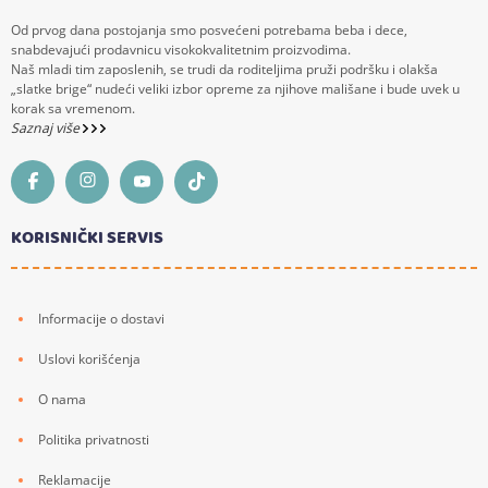
Od prvog dana postojanja smo posvećeni potrebama beba i dece,
snabdevajući prodavnicu visokokvalitetnim proizvodima.
Naš mladi tim zaposlenih, se trudi da roditeljima pruži podršku i olakša
„slatke brige“ nudeći veliki izbor opreme za njihove mališane i bude uvek u
korak sa vremenom.
Saznaj više
KORISNIČKI SERVIS
Informacije o dostavi
Uslovi korišćenja
O nama
Politika privatnosti
Reklamacije