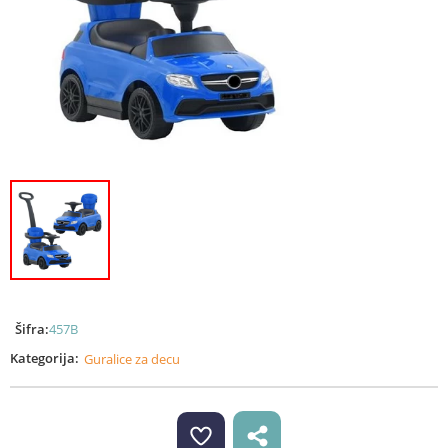
Šifra:
457B
Kategorija:
Guralice za decu