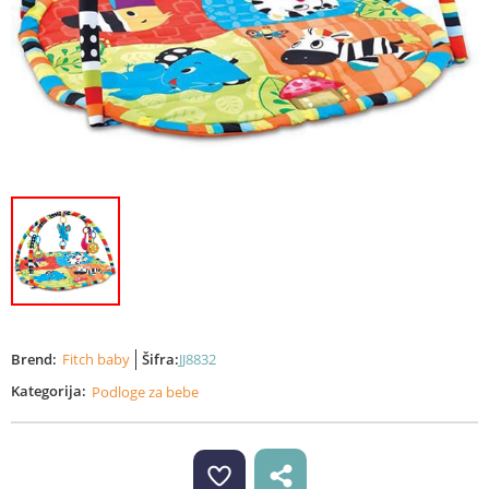
Brend:
Fitch baby
Šifra:
JJ8832
Kategorija:
Podloge za bebe