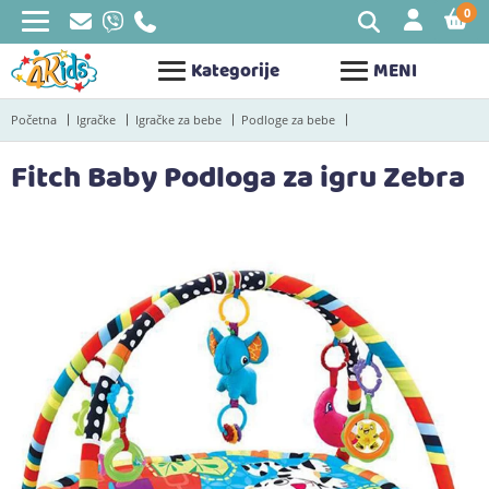
0
STAV
Kategorije
MENI
Početna
Igračke
Igračke za bebe
Podloge za bebe
Fitch Baby Podloga za igru Zebra