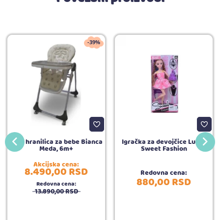
-39%
BBO hranilica za bebe Bianca
Igračka za devojčice Lutka
Meda, 6m+
Sweet Fashion
Akcijska cena:
8.490,
00
RSD
Redovna cena:
880,
00
RSD
Redovna cena:
13.890,
00
RSD