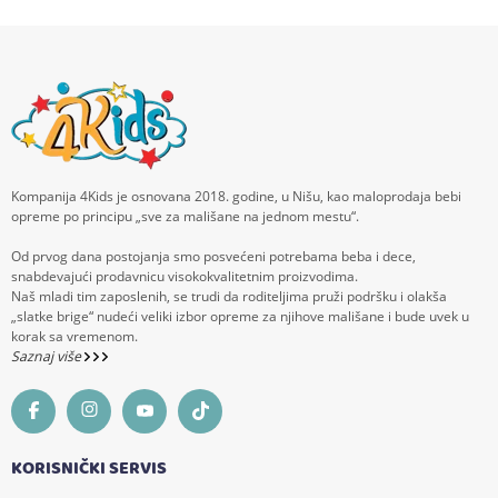
Kompanija 4Kids je osnovana 2018. godine, u Nišu, kao maloprodaja bebi
opreme po principu „sve za mališane na jednom mestu“.
Od prvog dana postojanja smo posvećeni potrebama beba i dece,
snabdevajući prodavnicu visokokvalitetnim proizvodima.
Naš mladi tim zaposlenih, se trudi da roditeljima pruži podršku i olakša
„slatke brige“ nudeći veliki izbor opreme za njihove mališane i bude uvek u
korak sa vremenom.
Saznaj više
KORISNIČKI SERVIS