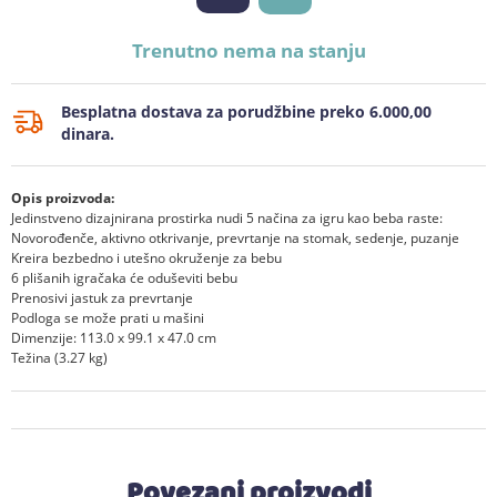
Trenutno nema na stanju
Besplatna dostava za porudžbine preko 6.000,00
dinara.
Opis proizvoda:
Jedinstveno dizajnirana prostirka nudi 5 načina za igru kao beba raste:
Novorođenče, aktivno otkrivanje, prevrtanje na stomak, sedenje, puzanje
Kreira bezbedno i utešno okruženje za bebu
6 plišanih igračaka će oduševiti bebu
Prenosivi jastuk za prevrtanje
Podloga se može prati u mašini
Dimenzije: 113.0 x 99.1 x 47.0 cm
Težina (3.27 kg)
Povezani proizvodi