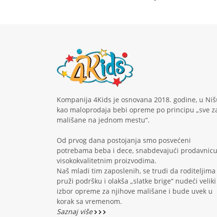
Kompanija 4Kids je osnovana 2018. godine, u Niš
kao maloprodaja bebi opreme po principu „sve z
mališane na jednom mestu“.
Od prvog dana postojanja smo posvećeni
potrebama beba i dece, snabdevajući prodavnic
visokokvalitetnim proizvodima.
Naš mladi tim zaposlenih, se trudi da roditeljima
pruži podršku i olakša „slatke brige“ nudeći veliki
izbor opreme za njihove mališane i bude uvek u
korak sa vremenom.
Saznaj više