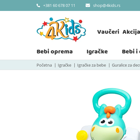
shop@4kids.rs
+381 60 678 07 11
Vaučeri
Akcij
Bebi oprema
Igračke
Bebi i
Početna
Igračke
Igračke za bebe
Guralice za dec