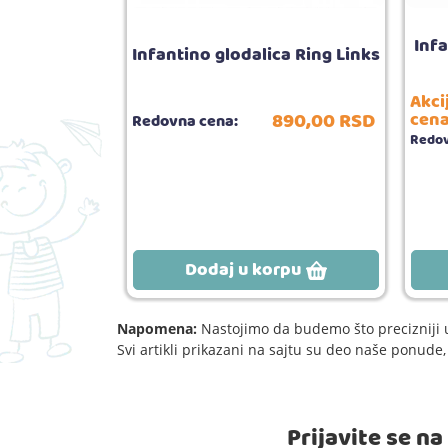
enoj haljini
Infa
Infantino glodalica Ring Links
jem
Akci
780,
00
RSD
890,
00
RSD
cena
Redovna cena:
Redov
rpu
Dodaj u korpu
Napomena:
Nastojimo da budemo što precizniji u
Svi artikli prikazani na sajtu su deo naše ponud
Prijavite se n