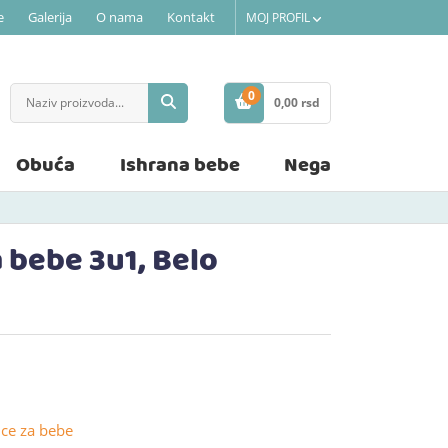
e
Galerija
O nama
Kontakt
MOJ PROFIL
0
0,
00
rsd
STAVKE
Obuća
Ishrana bebe
Nega
a bebe 3u1, Belo
ce za bebe