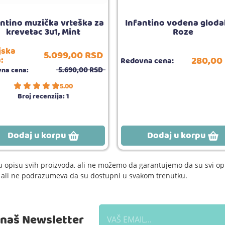
ntino muzička vrteška za
Infantino vodena glodal
krevetac 3u1, Mint
Roze
jska
5.099,
00
RSD
:
280,
00
Redovna cena:
5.690,
00
RSD
na cena:
5.00
Broj recenzija:
1
Dodaj u korpu
Dodaj u korpu
 opisu svih proizvoda, ali ne možemo da garantujemo da su svi opi
e, ali ne podrazumeva da su dostupni u svakom trenutku.
a naš Newsletter