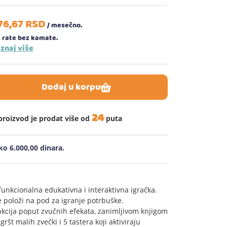
76,
67
RSD
/ mesečno.
 rate bez kamate.
znaj više
Dodaj u korpu
24
proizvod je prodat više od
puta
o 6.000,00 dinara.
unkcionalna edukativna i interaktivna igračka.
se položi na pod za igranje potrbuške.
kcija poput zvučnih efekata, zanimljivom knjigom
št malih zvečki i 5 tastera koji aktiviraju