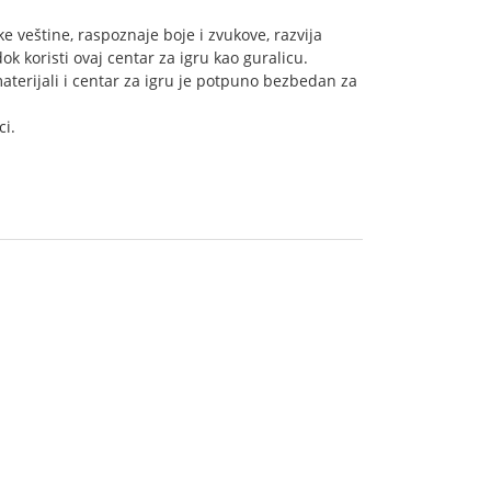
e veštine, raspoznaje boje i zvukove, razvija
ok koristi ovaj centar za igru kao guralicu.
materijali i centar za igru je potpuno bezbedan za
ci.