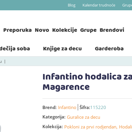
Blog
Kalendar trudnoće
Grup
a
Preporuka
Novo
Kolekcije
Grupe
Brendovi
 dečija soba
Knjige za decu
Garderoba
u
Infantino hodalica z
Magarence
Brend:
Infantino
Šifra:
115220
Kategorija:
Guralice za decu
Kolekcija:
Pokloni za prvi rodjendan,
Hodali