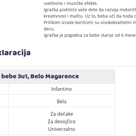
svetlosne i muzičke efekte.
Igračka podstiče vaše dete da razvija motoričk
kreativnost i maštu. Uz to, beba uči da hoda d
Prilikom izrade korišćeni su visokokvalitetni 
decu.
Igračka je pogodna za bebe starije od 6 mese
laracija
a bebe 3u1, Belo Magarence
Infantino
Bela
Za dečake
Za devojčice
Univerzalno