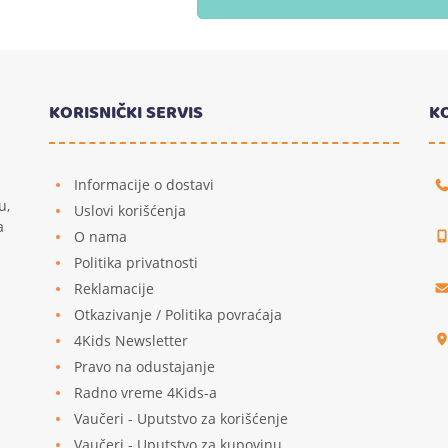
KORISNIČKI SERVIS
K
Informacije o dostavi
u,
Uslovi korišćenja
a
O nama
Politika privatnosti
Reklamacije
u
Otkazivanje / Politika povraćaja
4Kids Newsletter
Pravo na odustajanje
Radno vreme 4Kids-a
Vaučeri - Uputstvo za korišćenje
Vaučeri - Uputstvo za kupovinu