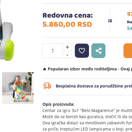
9
Redovna cena:
5.860,
00
RSD
Na
Sa
+
-
🔥 Popularan izbor među roditeljima - Ovaj 
Besplatna dostava za porudžbine prek
Opis proizvoda:
Centar za igru 3u1 “Belo Magarence” je multif
Može da se koristi kao guralica, stočić ili da 
Ova igračka dolazi sa mnoštvom zabavnih fun
za priče, treptućim LED lampicama u boji, pregr