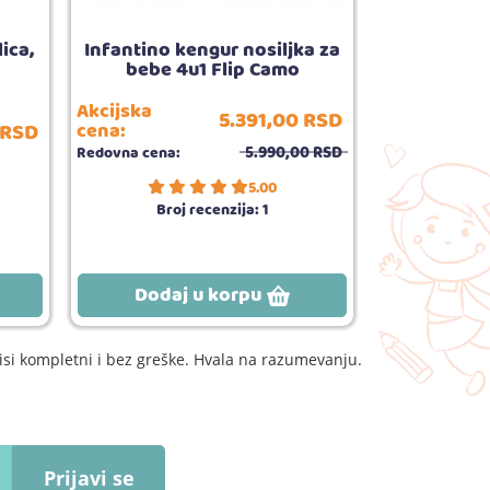
ica,
Infantino kengur nosiljka za
Infantino i
bebe 4u1 Flip Camo
Akcijska
5.391,
00
RSD
RSD
cena:
Redovna cena
5.990,
00
RSD
Redovna cena:
5.00
Broj recenzija:
1
Dodaj u korpu
Dodaj
si kompletni i bez greške. Hvala na razumevanju.
Prijavi se