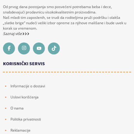
Od prvog dana postojanja smo posvećeni potrebama beba i dece,
snabdevajući prodavnicu visokokvalitetnim proizvodima.
Naš mladi tim zaposlenih, se trudi da roditeljima pruži podršku i olakša
„slatke brige“ nudeći veliki izbor opreme za njihove mališane i bude uvek u
korak sa vremenom.
Saznaj više
KORISNIČKI SERVIS
Informacije o dostavi
Uslovi korišćenja
O nama
Politika privatnosti
Reklamacije