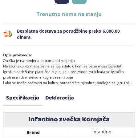
Trenutno nema na stanju
Besplatna dostava za porudžbine preko 6.000,00
dinara.
Opis proizvoda:
Zvečka je namenjena bebama od rodjenja
Na stomaku kornjače se nalazi ogledalo u kom se beba može ogledati
Igračka sadrži dve plastične kugle, koje proizvode zvuk kada se igračka
protrese i dve mekane kugle veselih boja
Lako se može postaviti na kolica, autosedište,njihalice, podloge za igru i sl…
Specifikacija
Deklaracija
Infantino zvečka Kornjača
Infantino
Brend