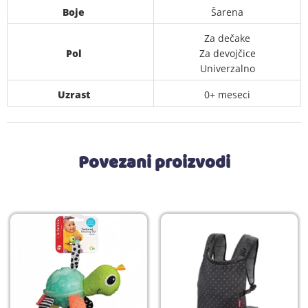
Boje
Šarena
Za dečake
Pol
Za devojčice
Univerzalno
Uzrast
0+ meseci
Povezani proizvodi