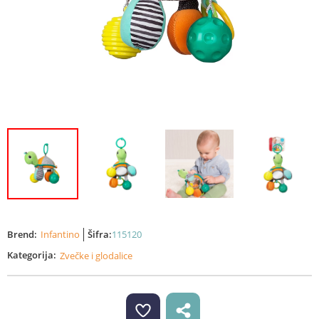
Brend:
Infantino
Šifra:
115120
Kategorija:
Zvečke i glodalice