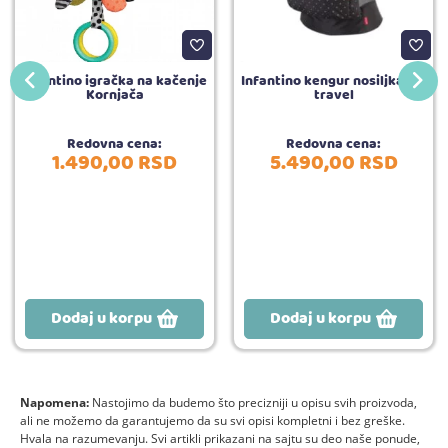
Infantino igračka na kačenje
Infantino kengur nosiljka Zip
Kornjača
travel
Redovna cena:
Redovna cena:
1.490,
00
RSD
5.490,
00
RSD
Dodaj u korpu
Dodaj u korpu
Napomena:
Nastojimo da budemo što precizniji u opisu svih proizvoda,
ali ne možemo da garantujemo da su svi opisi kompletni i bez greške.
Hvala na razumevanju. Svi artikli prikazani na sajtu su deo naše ponude,