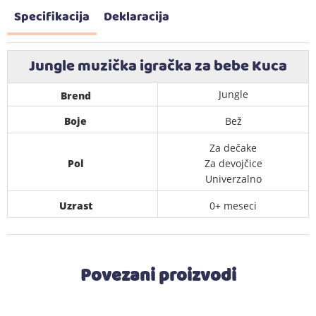
Specifikacija
Deklaracija
Jungle muzička igračka za bebe Kuca
Jungle
Brend
Boje
Bež
Za dečake
Pol
Za devojčice
Univerzalno
Uzrast
0+ meseci
Povezani proizvodi