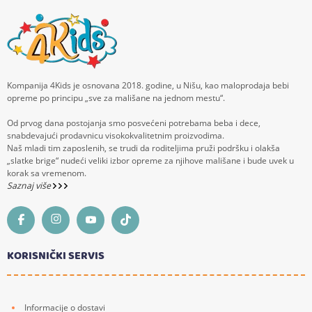
Kompanija 4Kids je osnovana 2018. godine, u Nišu, kao maloprodaja bebi
opreme po principu „sve za mališane na jednom mestu“.
Od prvog dana postojanja smo posvećeni potrebama beba i dece,
snabdevajući prodavnicu visokokvalitetnim proizvodima.
Naš mladi tim zaposlenih, se trudi da roditeljima pruži podršku i olakša
„slatke brige“ nudeći veliki izbor opreme za njihove mališane i bude uvek u
korak sa vremenom.
Saznaj više
KORISNIČKI SERVIS
Informacije o dostavi