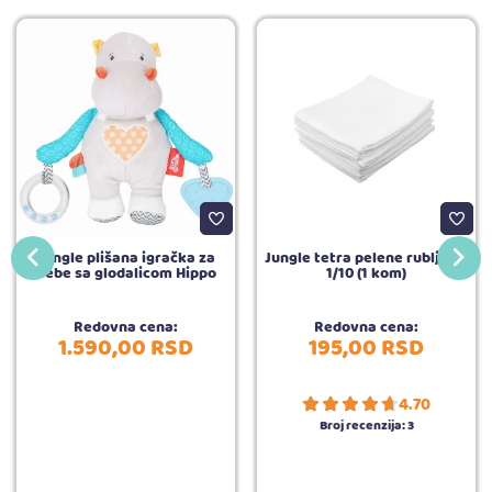
Jungle plišana igračka za
Jungle tetra pelene rubljena,
bebe sa glodalicom Hippo
1/10 (1 kom)
Redovna cena:
Redovna cena:
1.590,
00
RSD
195,
00
RSD
4.70
Broj recenzija:
3