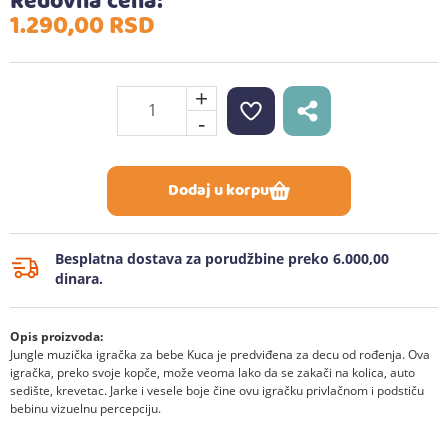
Redovna cena:
1.290,
00
RSD
+
-
Dodaj u korpu
Besplatna dostava za porudžbine preko 6.000,00
dinara.
Opis proizvoda:
Jungle muzička igračka za bebe Kuca je predviđena za decu od rođenja. Ova
igračka, preko svoje kopče, može veoma lako da se zakači na kolica, auto
sedište, krevetac. Jarke i vesele boje čine ovu igračku privlačnom i podstiču
bebinu vizuelnu percepciju.