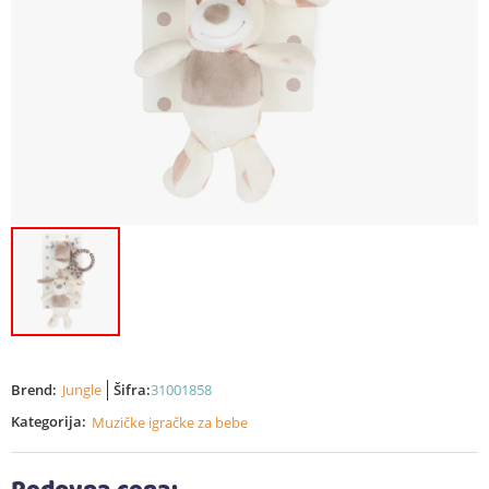
Brend:
Jungle
Šifra:
31001858
Kategorija:
Muzičke igračke za bebe