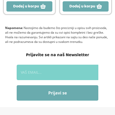
Dodaj u korpu
Dodaj u korpu
Napomena:
Nastojimo da budemo što precizniji u opisu svih proizvoda,
ali ne možemo da garantujemo da su svi opisi kompletni i bez greške.
Hvala na razumevanju. Svi artikli prikazani na sajtu su deo naše ponude,
ali ne podrazumeva da su dostupni u svakom trenutku.
Prijavite se na naš Newsletter
Prijavi se