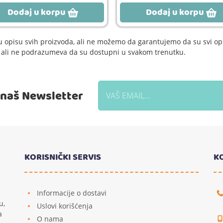
Dodaj u korpu
Dodaj u korpu
 opisu svih proizvoda, ali ne možemo da garantujemo da su svi opi
e, ali ne podrazumeva da su dostupni u svakom trenutku.
a naš Newsletter
KORISNIČKI SERVIS
K
Informacije o dostavi
u,
Uslovi korišćenja
a
O nama