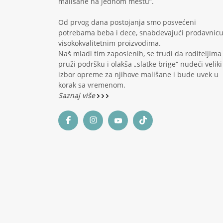
mališane na jednom mestu“.
Od prvog dana postojanja smo posvećeni
potrebama beba i dece, snabdevajući prodavnic
visokokvalitetnim proizvodima.
Naš mladi tim zaposlenih, se trudi da roditeljima
pruži podršku i olakša „slatke brige“ nudeći veliki
izbor opreme za njihove mališane i bude uvek u
korak sa vremenom.
Saznaj više