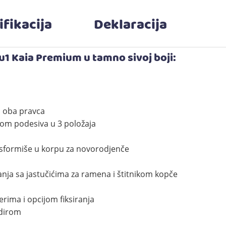
ifikacija
Deklaracija
u1 Kaia Premium u tamno sivoj boji:
 u oba pravca
rom podesiva u 3 položaja
nsformiše u korpu za novorodjenče
anja sa jastučićima za ramena i štitnikom kopče
erima i opcijom fiksiranja
odirom