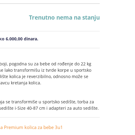
Trenutno nema na stanju
o 6.000,00 dinara.
boji, pogodna su za bebe od rođenje do 22 kg
se lako transformišu iz tvrde korpe u sportsko
ište kolica je reverzibilno, odnosno može se
ravcu kretanja kolica.
oja se transformiše u sportsko sedište, torba za
edište i-Size 40-87 cm i adapteri za auto sedište.
ia Premium kolica za bebe 3u1