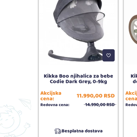
bebe 2u1 Oxy
Kikka Boo njihalica za bebe
Ki
0m+
Codie Dark Grey, 0-9kg
d
Akcijska
Akci
11.990,
00
RSD
490,
00
RSD
cena:
cena
14.990,
00
RSD
Redovna cena:
Redov
5.00
ija:
3
 dostava
Besplatna dostava