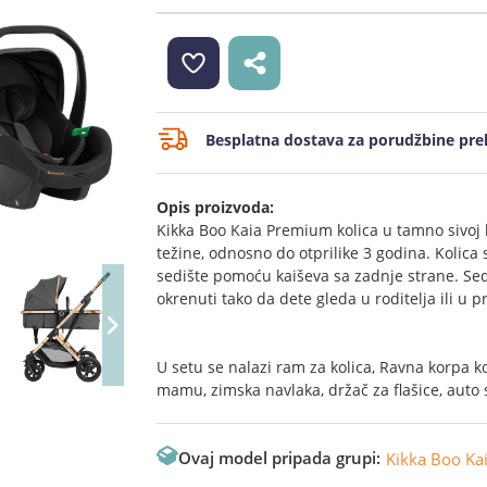
Besplatna dostava za porudžbine prek
Opis proizvoda:
Kikka Boo Kaia Premium kolica u tamno sivoj 
težine, odnosno do otprilike 3 godina. Kolica 
sedište pomoću kaiševa sa zadnje strane. Sed
okrenuti tako da dete gleda u roditelja ili u p
U setu se nalazi ram za kolica, Ravna korpa k
mamu, zimska navlaka, držač za flašice, auto s
Ovaj model pripada grupi:
Kikka Boo Ka