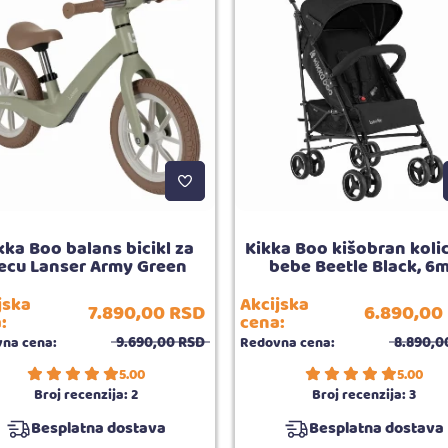
kka Boo balans bicikl za
Kikka Boo kišobran koli
ecu Lanser Army Green
bebe Beetle Black, 6
jska
Akcijska
7.890,
00
RSD
6.890,
00
:
cena:
9.690,
00
RSD
8.890,
0
na cena:
Redovna cena:
5.00
5.00
Broj recenzija:
2
Broj recenzija:
3
Besplatna dostava
Besplatna dostava