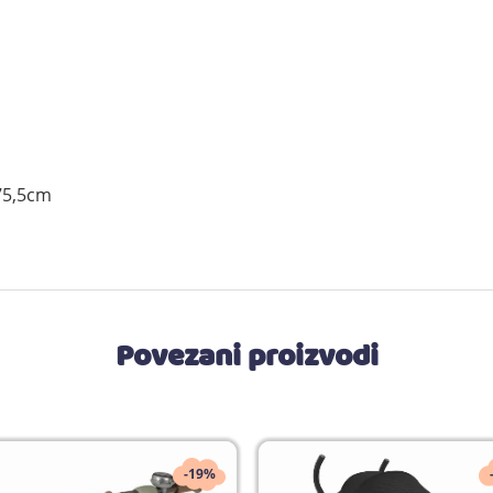
a
x75,5cm
Povezani proizvodi
-19%