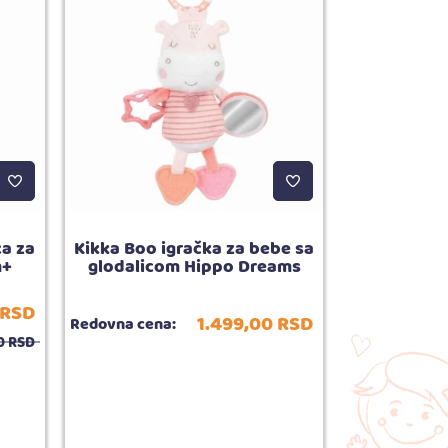
ca za
Kikka Boo igračka za bebe sa
Kikka Boo e
m+
glodalicom Hippo Dreams
za izmu
Akcijska
RSD
1.499,
00
RSD
cena:
Redovna cena:
0
RSD
Redovna cena:
Bes