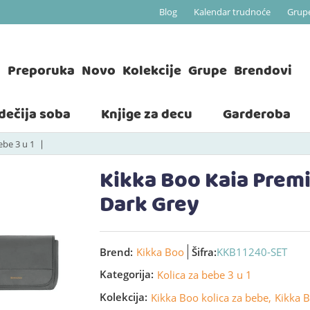
Blog
Kalendar trudnoće
Grup
a
Preporuka
Novo
Kolekcije
Grupe
Brendovi
 dečija soba
Knjige za decu
Garderoba
ebe 3 u 1
Kikka Boo Kaia Premi
Dark Grey
Brend:
Kikka Boo
Šifra:
KKB11240-SET
Kategorija:
Kolica za bebe 3 u 1
Kolekcija:
Kikka Boo kolica za bebe,
Kikka B