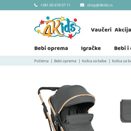
shop@4kids.rs
+381 60 678 07 11
Vaučeri
Akcij
Bebi oprema
Igračke
Bebi i
Početna
Bebi oprema
Kolica za bebe
Kolica za b