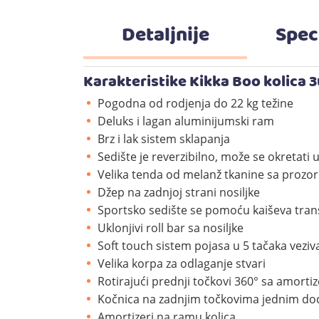
Detaljnije
Spec
Karakteristike Kikka Boo kolica 3
Pogodna od rodjenja do 22 kg težine
Deluks i lagan aluminijumski ram
Brz i lak sistem sklapanja
Sedište je reverzibilno, može se okretati
Velika tenda od melanž tkanine sa prozo
Džep na zadnjoj strani nosiljke
Sportsko sedište se pomoću kaiševa tra
Uklonjivi roll bar sa nosiljke
Soft touch sistem pojasa u 5 tačaka veziv
Velika korpa za odlaganje stvari
Rotirajući prednji točkovi 360° sa amortiz
Kočnica na zadnjim točkovima jednim d
Amortizeri na ramu kolica