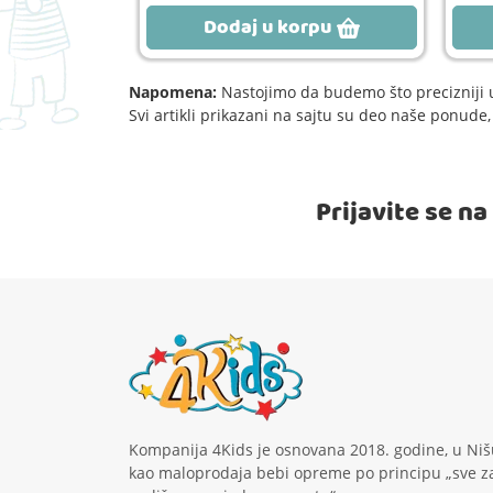
rpu
Dodaj u korpu
Napomena:
Nastojimo da budemo što precizniji u
Svi artikli prikazani na sajtu su deo naše ponud
Prijavite se n
Kompanija 4Kids je osnovana 2018. godine, u Niš
kao maloprodaja bebi opreme po principu „sve z