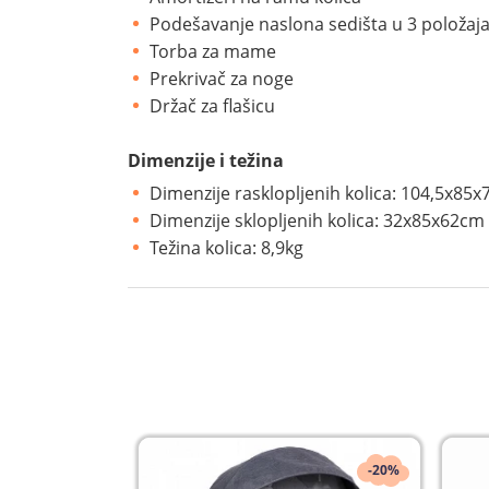
Podešavanje naslona sedišta u 3 položaj
Torba za mame
Prekrivač za noge
Držač za flašicu
Dimenzije i težina
Dimenzije rasklopljenih kolica: 104,5x85
Dimenzije sklopljenih kolica: 32x85x62cm
Težina kolica: 8,9kg
-20%