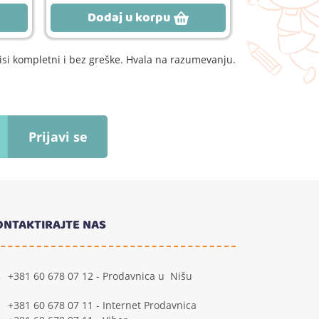
Dodaj u korpu
Dodaj
si kompletni i bez greške. Hvala na razumevanju.
Prijavi se
ONTAKTIRAJTE NAS
+381 60 678 07 12 - Prodavnica u Nišu
+381 60 678 07 11 - Internet Prodavnica