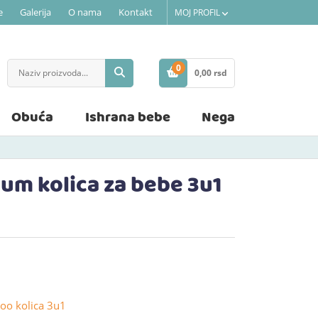
e
Galerija
O nama
Kontakt
MOJ PROFIL
0
0,
00
rsd
STAVKE
Obuća
Ishrana bebe
Nega
um kolica za bebe 3u1
oo kolica 3u1