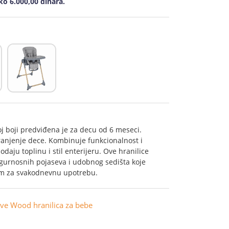
o 6.000,00 dinara.
oj boji predviđena je za decu od 6 meseci.
hranjenje dece. Kombinuje funkcionalnost i
daju toplinu i stil enterijeru. Ove hranilice
igurnosnih pojaseva i udobnog sedišta koje
nim za svakodnevnu upotrebu.
ive Wood hranilica za bebe