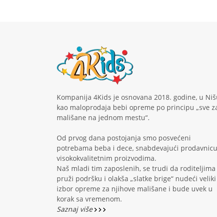
Kompanija 4Kids je osnovana 2018. godine, u Niš
kao maloprodaja bebi opreme po principu „sve z
mališane na jednom mestu“.
Od prvog dana postojanja smo posvećeni
potrebama beba i dece, snabdevajući prodavnic
visokokvalitetnim proizvodima.
Naš mladi tim zaposlenih, se trudi da roditeljima
pruži podršku i olakša „slatke brige“ nudeći veliki
izbor opreme za njihove mališane i bude uvek u
korak sa vremenom.
Saznaj više