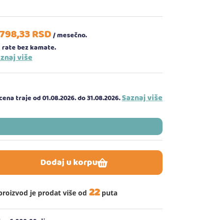
.798,
33
RSD
/ mesečno.
 rate bez kamate.
znaj više
Saznaj više
ena traje od 01.08.2026.
do 31.08.2026.
Dodaj u korpu
22
proizvod je prodat više od
puta