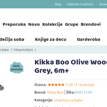
Blog
Kalendar trudnoće
Grup
a
Preporuka
Novo
Kolekcije
Grupe
Brendovi
 dečija soba
Knjige za decu
Garderoba
za bebe
Višepoložajne
Kikka Boo Olive Wood
Grey, 6m+
Ocena:
5.00
(1 recenzija)
Brend:
Kikka Boo
Šifra:
KKB12180
Kategorija:
Hranilice za bebe