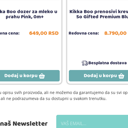
ka Boo dozer za mleko u
Kikka Boo prenosivi kre
prahu Pink, 0m+
So Gifted Premium Bl
649,
00
RSD
8.790,
00
vna cena:
Redovna cena:
Besplatna dostava
Dodaj u korpu
Dodaj u korpu
 opisu svih proizvoda, ali ne možemo da garantujemo da su svi opi
e, ali ne podrazumeva da su dostupni u svakom trenutku.
a naš Newsletter