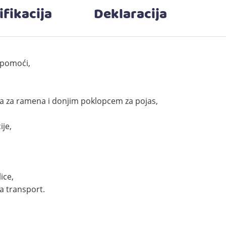
ifikacija
Deklaracija
pomoći,
ima za ramena i donjim poklopcem za pojas,
ije,
,
ice,
a transport.