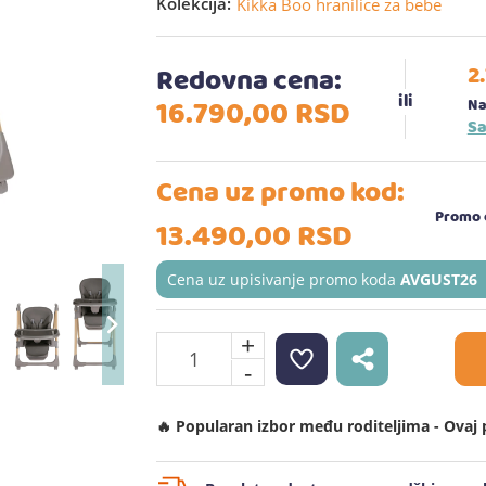
Kolekcija:
Kikka Boo hranilice za bebe
2
Redovna cena:
16.790,
00
RSD
Na
Sa
Cena uz promo kod:
Promo c
13.490,
00
RSD
Cena uz upisivanje promo koda
AVGUST26
+
-
🔥 Popularan izbor među roditeljima - Ovaj 