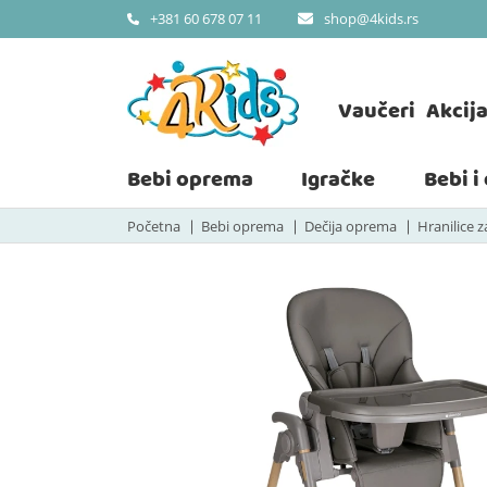
shop@4kids.rs
+381 60 678 07 11
Vaučeri
Akcij
Bebi oprema
Igračke
Bebi i
Početna
Bebi oprema
Dečija oprema
Hranilice 