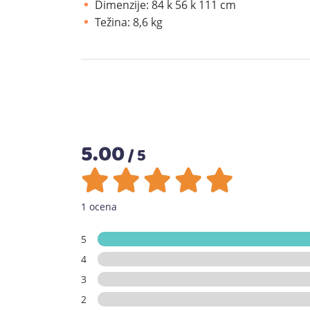
Dimenzije: 84 k 56 k 111 cm
Težina: 8,6 kg
5.00
/ 5
1 ocena
5
4
3
2