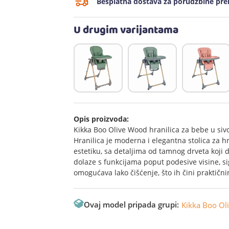
Besplatna dostava za porudžbine prek
U drugim varijantama
Opis proizvoda:
Kikka Boo Olive Wood hranilica za bebe u siv
Hranilica je moderna i elegantna stolica za 
estetiku, sa detaljima od tamnog drveta koji do
dolaze s funkcijama poput podesive visine, s
omogućava lako čišćenje, što ih čini praktič
Ovaj model pripada grupi:
Kikka Boo Ol