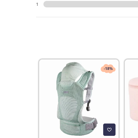
1
-18%