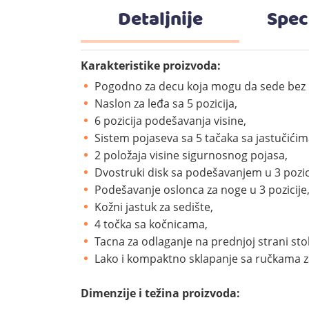
Detaljnije
Spec
Karakteristike proizvoda:
Pogodno za decu koja mogu da sede bez 
Naslon za leđa sa 5 pozicija,
6 pozicija podešavanja visine,
Sistem pojaseva sa 5 tačaka sa jastučić
2 položaja visine sigurnosnog pojasa,
Dvostruki disk sa podešavanjem u 3 pozic
Podešavanje oslonca za noge u 3 pozicije
Kožni jastuk za sedište,
4 točka sa kočnicama,
Tacna za odlaganje na prednjoj strani stol
Lako i kompaktno sklapanje sa ručkama z
Dimenzije i težina proizvoda: