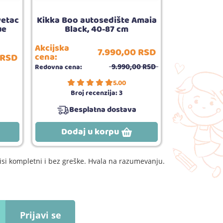
vetac
Kikka Boo autosedište Amaia
Kikka Boo
ue
Black, 40-87 cm
Tiffany 
Akcijska
Akcijska
7.990,
00
RSD
RSD
cena:
cena:
9.990,
00
RSD
Redovna cena:
Redovna cena:
5.00
Broj recenzija:
3
Besplatna dostava
Bes
Dodaj u korpu
Dodaj
si kompletni i bez greške. Hvala na razumevanju.
Prijavi se