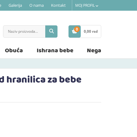
e
Galerija
O nama
Kontakt
MOJ PROFIL
0
0,
00
rsd
STAVKE
Obuća
Ishrana bebe
Nega
 hranilica za bebe