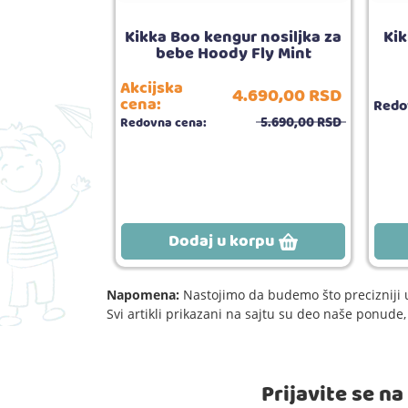
bebe 2u1 Oxy
Kikka Boo kengur nosiljka za
Kik
0m+
bebe Hoody Fly Mint
Akcijska
4.690,
00
RSD
490,
00
RSD
cena:
Redo
5.690,
00
RSD
Redovna cena:
5.00
ija:
3
 dostava
rpu
Dodaj u korpu
Napomena:
Nastojimo da budemo što precizniji u
Svi artikli prikazani na sajtu su deo naše ponud
Prijavite se n