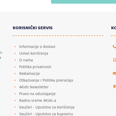
KORISNIČKI SERVIS
K
Informacije o dostavi
u,
Uslovi korišćenja
a
O nama
Politika privatnosti
Reklamacije
u
Otkazivanje / Politika povraćaja
4Kids Newsletter
Pravo na odustajanje
Radno vreme 4Kids-a
Vaučeri - Uputstvo za korišćenje
Vaučeri - Uputstvo za kupovinu