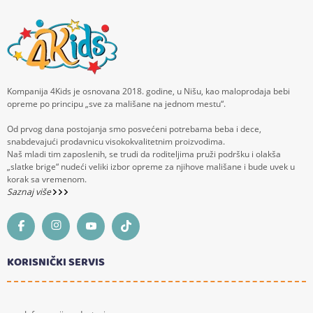
Kompanija 4Kids je osnovana 2018. godine, u Nišu, kao maloprodaja bebi
opreme po principu „sve za mališane na jednom mestu“.
Od prvog dana postojanja smo posvećeni potrebama beba i dece,
snabdevajući prodavnicu visokokvalitetnim proizvodima.
Naš mladi tim zaposlenih, se trudi da roditeljima pruži podršku i olakša
„slatke brige“ nudeći veliki izbor opreme za njihove mališane i bude uvek u
korak sa vremenom.
Saznaj više
KORISNIČKI SERVIS