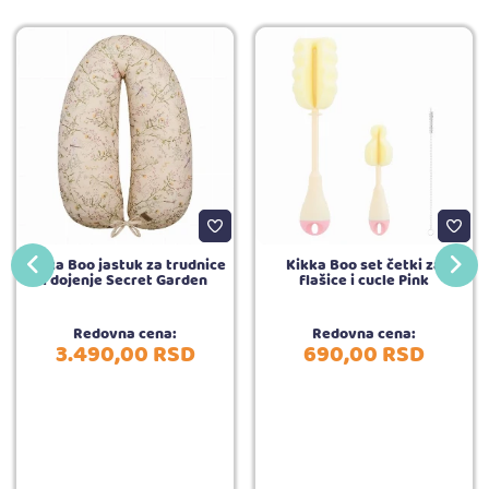
Kikka Boo jastuk za trudnice
Kikka Boo set četki za
i dojenje Secret Garden
flašice i cucle Pink
Redovna cena:
Redovna cena:
3.490,
00
RSD
690,
00
RSD