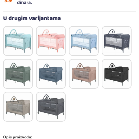
dinara.
U drugim varijantama
Opis proizvoda: