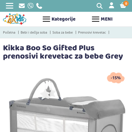
0
STAV
Kategorije
MENI
Početna
Bebi i dečija soba
Soba za bebe
Prenosivi krevetac
Kikka Boo So Gifted Plus
prenosivi krevetac za bebe Grey
-15%