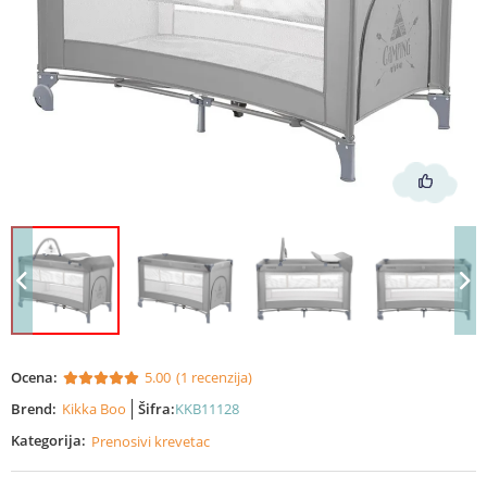
Ocena:
5.00
(1 recenzija)
Brend:
Kikka Boo
Šifra:
KKB11128
Kategorija:
Prenosivi krevetac