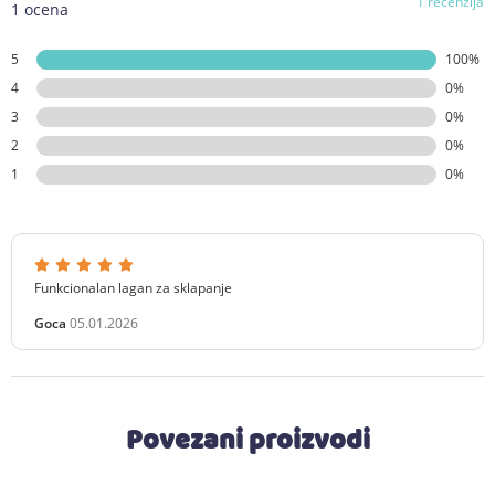
1 recenzija
1 ocena
5
100%
4
0%
3
0%
2
0%
1
0%
Funkcionalan lagan za sklapanje
Goca
05.01.2026
Povezani proizvodi