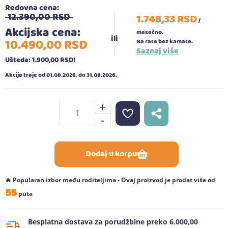
Redovna cena:
12.390,
00
RSD
1.748,
33
RSD
/
Akcijska cena:
mesečno.
10.490,
00
RSD
Na rate bez kamate.
Saznaj više
Ušteda: 1.900,
00
RSD
!
Akcija traje od 01.08.2026. do 31.08.2026.
+
-
Dodaj u korpu
🔥 Popularan izbor među roditeljima - Ovaj proizvod je prodat više od
55
puta
Besplatna dostava za porudžbine preko 6.000,00