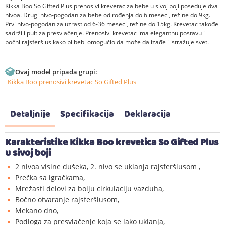
Kikka Boo So Gifted Plus prenosivi krevetac za bebe u sivoj boji poseduje dva
nivoa. Drugi nivo-pogodan za bebe od rođenja do 6 meseci, težine do 9kg.
Prvi nivo-pogodan za uzrast od 6-36 meseci, težine do 15kg. Krevetac takođe
sadrži i pult za presvlačenje. Prenosivi krevetac ima elegantnu postavu i
bočni rajsferšlus kako bi bebi omogućio da može da izađe i istražuje svet.
Ovaj model pripada grupi:
Kikka Boo prenosivi krevetac So Gifted Plus
Detaljnije
Specifikacija
Deklaracija
Karakteristike Kikka Boo krevetica So Gifted Plus
u sivoj boji
2 nivoa visine dušeka, 2. nivo se uklanja rajsferšlusom ,
Prečka sa igračkama,
Mrežasti delovi za bolju cirkulaciju vazduha,
Bočno otvaranje rajsferšlusom,
Mekano dno,
Podloga za presvlačenje koja se lako uklanja,