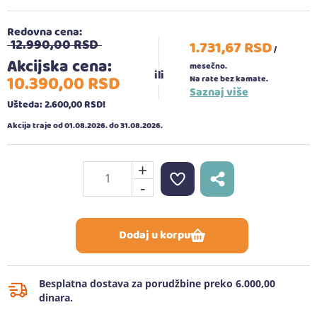
Redovna cena:
12.990,
00
RSD
1.731,
67
RSD
/
Akcijska cena:
mesečno.
10.390,
00
RSD
Na rate bez kamate.
Saznaj više
Ušteda: 2.600,
00
RSD
!
Akcija traje od 01.08.2026. do 31.08.2026.
+
-
Dodaj u korpu
Besplatna dostava za porudžbine preko 6.000,00
dinara.