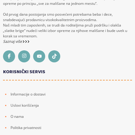
opreme po principu „sve za mališane na jednom mestu“.
Od prvog dana postojanja smo posvećeni potrebama beba i dece,
snabdevajući prodavnicu visokokvalitetnim proizvodima.
Naš mladi tim zaposlenih, se trudi da roditeljima pruži podršku i olakša
„slatke brige“ nudeći veliki izbor opreme za njihove mališane i bude uvek u
korak sa vremenom.
Saznaj više
KORISNIČKI SERVIS
Informacije o dostavi
Uslovi korišćenja
O nama
Politika privatnosti