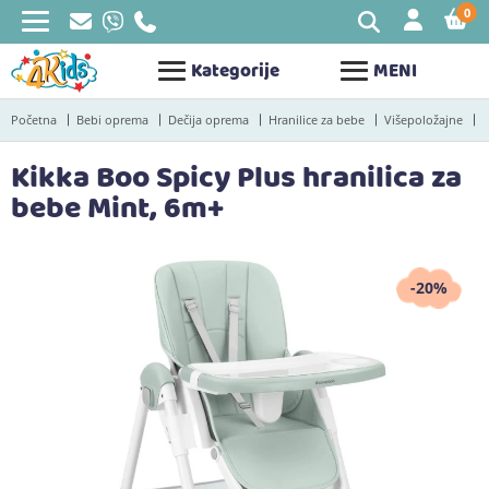
0
STAV
Kategorije
MENI
Početna
Bebi oprema
Dečija oprema
Hranilice za bebe
Višepoložajne
Kikka Boo Spicy Plus hranilica za
bebe Mint, 6m+
-20%