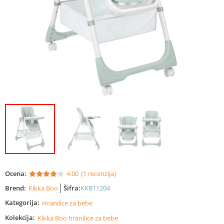
Ocena:
4.00
(1 recenzija)
Brend:
Kikka Boo
Šifra:
KKB11204
Kategorija:
Hranilice za bebe
Kolekcija:
Kikka Boo hranilice za bebe