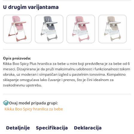
U drugim varijantama
Opis proizvoda:
Kikka Boo Spicy Plus hranilica za bebe u mint boji predviđena je za bebe od 6
meseci. Dizajnirana je da pruži maksimalnu udobnost i funkcionalnost tokom
obroka, uz moderan i simpatičan izgled u pastelnim tonovima. Kompaktno
sklapanje omogućava lako čuvanje i prenos, što je čini idealnom za
svakodnevnu upotrebu.
Ovaj model pripada grupi:
Kikka Boo Spicy hranilica za bebe
Detaljnije
Specifikacija
Deklaracija