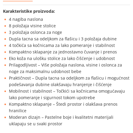
Karakteristike proizvoda:
4 nagiba naslona
8 položaja visine stolice
3 položaja oslonca za noge
Dupla tacna sa odeljkom za flašicu i 3 položaja dubine
4 točkića sa kočnicama za lako pomeranje i stabilnost
Kompaktno sklapanje za jednostavno čuvanje i prenos
Eko koža na ulošku stolice za lako čišćenje i udobnost
Prilagodljivost – Više položaja naslona, visine i oslonca za
noge za maksimalnu udobnost bebe
Praktičnost – Dupla tacna sa odeljkom za flašicu i mogućnost
podešavanja dubine olakšavaju hranjenje i čišćenje
Mobilnost i stabilnost – Točkići sa kočnicama omogućavaju
lako pomeranje i sigurnost tokom upotrebe
Kompaktno sklapanje – Štedi prostor i olakšava prenos
hranilice
Moderan dizajn – Pastelne boje i kvalitetni materijali
uklapaju se u svaki prostor