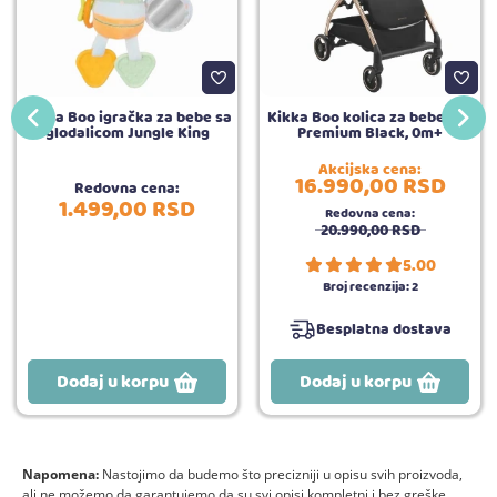
Kikka Boo igračka za bebe sa
Kikka Boo kolica za bebe Joy
glodalicom Jungle King
Premium Black, 0m+
Akcijska cena:
16.990,
00
RSD
Redovna cena:
1.499,
00
RSD
Redovna cena:
20.990,
00
RSD
5.00
Broj recenzija:
2
Besplatna dostava
Dodaj u korpu
Dodaj u korpu
Napomena:
Nastojimo da budemo što precizniji u opisu svih proizvoda,
ali ne možemo da garantujemo da su svi opisi kompletni i bez greške.