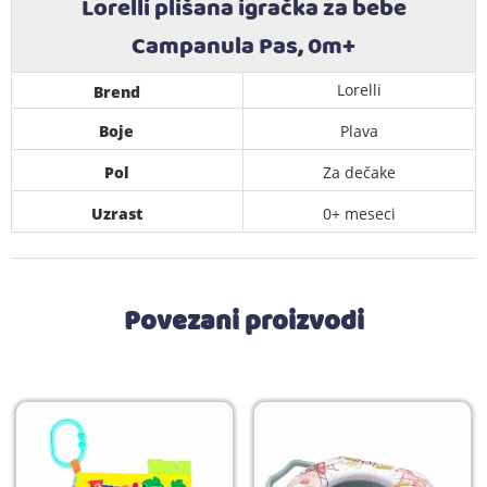
Lorelli plišana igračka za bebe
Campanula Pas, 0m+
Lorelli
Brend
Boje
Plava
Pol
Za dečake
Uzrast
0+ meseci
Povezani proizvodi