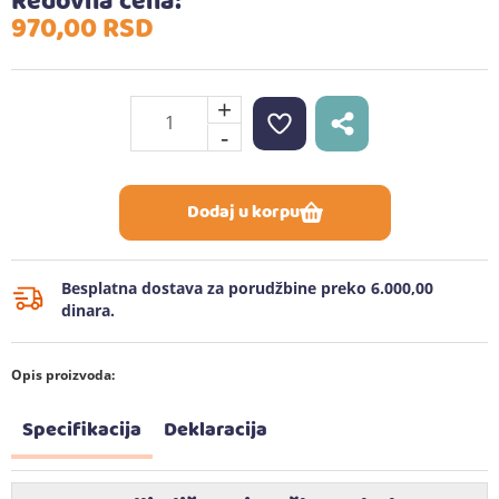
Redovna cena:
970,
00
RSD
+
-
Dodaj u korpu
Besplatna dostava za porudžbine preko 6.000,00
dinara.
Opis proizvoda:
Specifikacija
Deklaracija