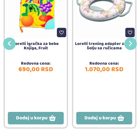
Lorelli igračka za bebe
Lorelli trening adapter za WC
Knjiga, Fruit
šolju sa ručicama
Redovna cena:
Redovna cena:
690,
00
RSD
1.070,
00
RSD
Dodaj u korpu
Dodaj u korpu