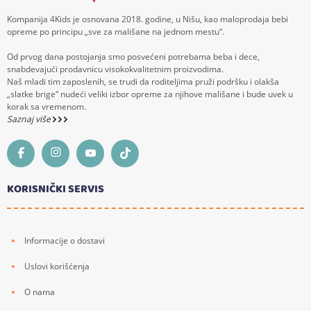
Kompanija 4Kids je osnovana 2018. godine, u Nišu, kao maloprodaja bebi
opreme po principu „sve za mališane na jednom mestu“.
Od prvog dana postojanja smo posvećeni potrebama beba i dece,
snabdevajući prodavnicu visokokvalitetnim proizvodima.
Naš mladi tim zaposlenih, se trudi da roditeljima pruži podršku i olakša
„slatke brige“ nudeći veliki izbor opreme za njihove mališane i bude uvek u
korak sa vremenom.
Saznaj više
KORISNIČKI SERVIS
Informacije o dostavi
Uslovi korišćenja
O nama